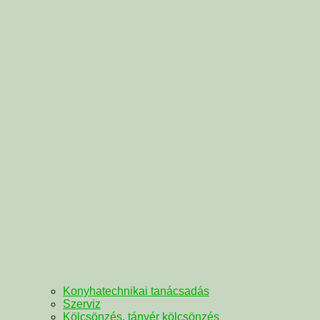
Konyhatechnikai tanácsadás
Szerviz
Kölcsönzés, tányér kölcsönzés