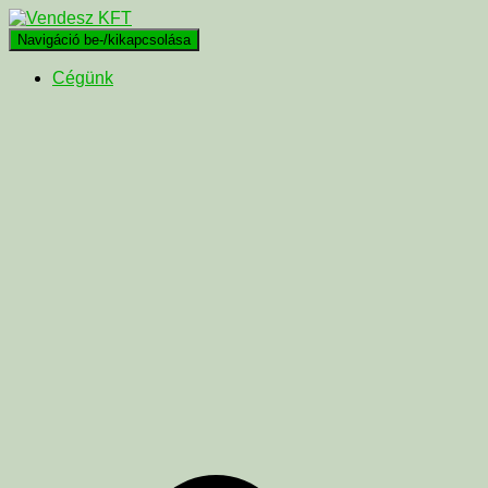
Navigáció be-/kikapcsolása
Cégünk