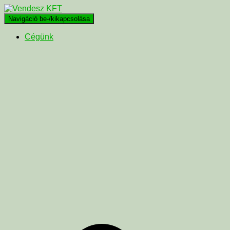
Navigáció be-/kikapcsolása
Cégünk