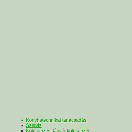
Konyhatechnikai tanácsadás
Szerviz
Kölcsönzés, tányér kölcsönzés