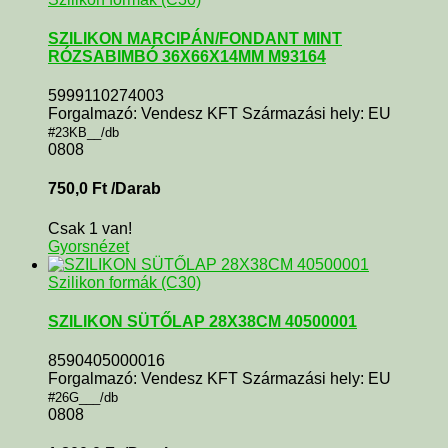
SZILIKON MARCIPÁN/FONDANT MINT
RÓZSABIMBÓ 36X66X14MM M93164
5999110274003
Forgalmazó: Vendesz KFT Származási hely: EU
#23KB__/db
0808
750,0
Ft
/Darab
Csak 1 van!
Gyorsnézet
Szilikon formák (C30)
SZILIKON SÜTŐLAP 28X38CM 40500001
8590405000016
Forgalmazó: Vendesz KFT Származási hely: EU
#26G___/db
0808