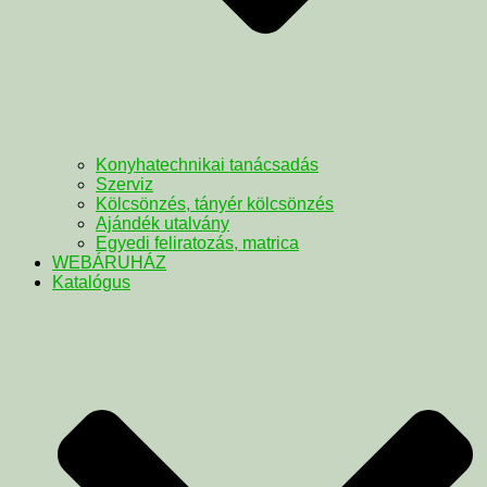
Konyhatechnikai tanácsadás
Szerviz
Kölcsönzés, tányér kölcsönzés
Ajándék utalvány
Egyedi feliratozás, matrica
WEBÁRUHÁZ
Katalógus