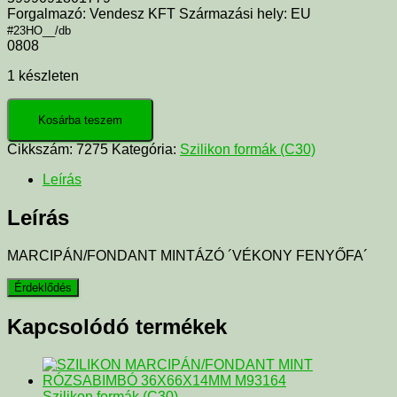
Forgalmazó: Vendesz KFT Származási hely: EU
#23HO__/db
0808
1 készleten
Kosárba teszem
Cikkszám:
7275
Kategória:
Szilikon formák (C30)
Leírás
Leírás
MARCIPÁN/FONDANT MINTÁZÓ ´VÉKONY FENYŐFA´
Kapcsolódó termékek
Szilikon formák (C30)