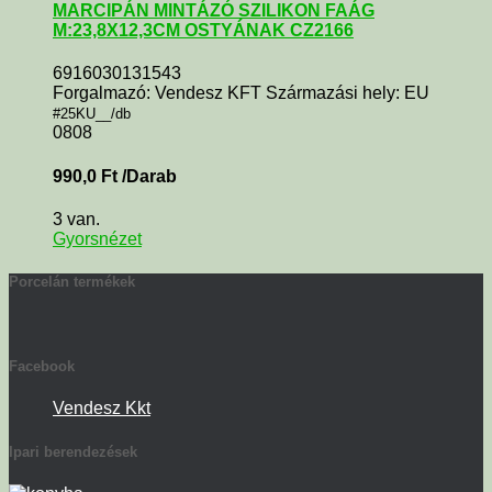
MARCIPÁN MINTÁZÓ SZILIKON FAÁG
M:23,8X12,3CM OSTYÁNAK CZ2166
6916030131543
Forgalmazó: Vendesz KFT Származási hely: EU
#25KU__/db
0808
990,0
Ft
/Darab
3 van.
Gyorsnézet
Porcelán termékek
Facebook
Vendesz Kkt
Ipari berendezések