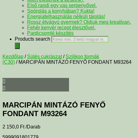
Első randi egy vas serpenyővel.
Spórolás a konyhában? Kukta!
Energiafelhasználás nélküli tárolás!
Rossz étvágyú gyermek? Oldjuk meg kreatívan.
Fehér kenyér recept élesztővel.
Pardicsomlé készítés
Products search
Kezdőlap
/
Sütés cukrászat
/
Szilikon formák
(C30)
/ MARCIPÁN MINTÁZÓ FENYŐ FONDANT M93264
MARCIPÁN MINTÁZÓ FENYŐ
FONDANT M93264
2 150,0
Ft
/Darab
5999091801779