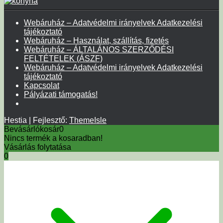
Webáruház – Adatvédelmi irányelvek Adatkezelési
tájékoztató
Webáruház – Használat, szállítás, fizetés
Webáruház – ÁLTALÁNOS SZERZŐDÉSI
FELTÉTELEK (ÁSZF)
Webáruház – Adatvédelmi irányelvek Adatkezelési
tájékoztató
Kapcsolat
Pályázati támogatás!
Hestia | Fejlesztő:
ThemeIsle
Bevásárlókosár
0
Nincs termék a kosaradban!
Vásárlás folytatása
0