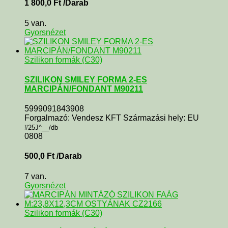
1 800,0
Ft
/Darab
5 van.
Gyorsnézet
Szilikon formák (C30)
SZILIKON SMILEY FORMA 2-ES
MARCIPÁN/FONDANT M90211
5999091843908
Forgalmazó: Vendesz KFT Származási hely: EU
#25J^__/db
0808
500,0
Ft
/Darab
7 van.
Gyorsnézet
Szilikon formák (C30)