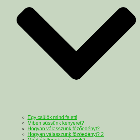
Egy csülök mind felett!
Miben süssünk kenyeret?
Hogyan válasszunk főzőedényt?
Hogyan válasszunk főzőedényt? 2
Miért életlenek a késeink?