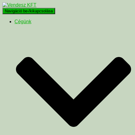
Navigáció be-/kikapcsolása
Cégünk