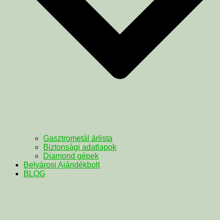
Gasztrometál árlista
Biztonsági adatlapok
Diamond gépek
Belvárosi Ajándékbolt
BLOG