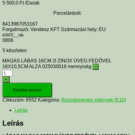
5 500,0
Ft
/Darab
Porcelánbolt.
8413987053167
Forgalmazó: Vendesz KFT Származási hely: EU
#26FE__/db
0806
5 készleten
MAGAS LÁBAS 16CM 2l ZINOX ÜVEG FEDŐVEL
16X10,5CM ALZA 025030016 mennyiség
-
+
Kosárba teszem
Cikkszám:
6552
Kategória:
Rozsdamentes edények (E10)
Leírás
Leírás