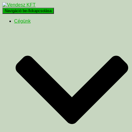
Navigáció be-/kikapcsolása
Cégünk