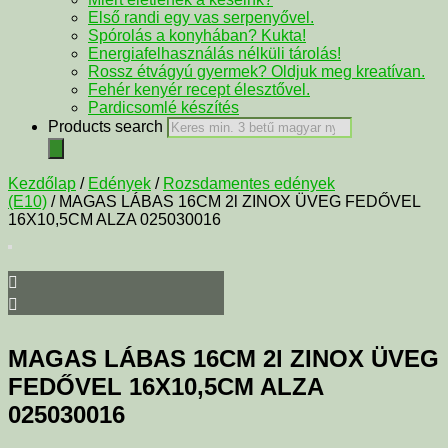
Első randi egy vas serpenyővel.
Spórolás a konyhában? Kukta!
Energiafelhasználás nélküli tárolás!
Rossz étvágyú gyermek? Oldjuk meg kreatívan.
Fehér kenyér recept élesztővel.
Pardicsomlé készítés
Products search
Kezdőlap
/
Edények
/
Rozsdamentes edények
(E10)
/ MAGAS LÁBAS 16CM 2l ZINOX ÜVEG FEDŐVEL
16X10,5CM ALZA 025030016
MAGAS LÁBAS 16CM 2l ZINOX ÜVEG
FEDŐVEL 16X10,5CM ALZA
025030016