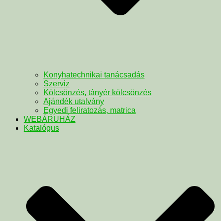
Konyhatechnikai tanácsadás
Szerviz
Kölcsönzés, tányér kölcsönzés
Ajándék utalvány
Egyedi feliratozás, matrica
WEBÁRUHÁZ
Katalógus