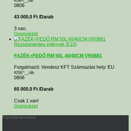
#26FI__/db
0806
43 000,0
Ft
/Darab
3 van.
Gyorsnézet
Rozsdamentes edények (E10)
FAZÉK+FEDŐ RM 50L 40/40CM VR0681
Forgalmazó: Vendesz KFT Származási hely: EU
#25E^__/db
0806
65 000,0
Ft
/Darab
Csak 1 van!
Gyorsnézet
Porcelán termékek