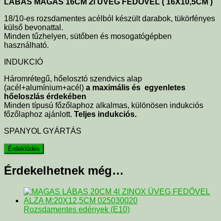
LÁBAS MAGAS 16CM 2l ÜVEG FEDŐVEL ( 16X10,5CM )
18/10-es rozsdamentes acélból készült darabok, tükörfényes
külső bevonattal.
Minden tűzhelyen, sütőben és mosogatógépben
használható.
INDUKCIÓ
Háromrétegű, hőelosztó szendvics alap
(acél+alumínium+acél)
a maximális és
egyenletes
hőeloszlás érdekében
Minden típusú főzőlaphoz alkalmas, különösen indukciós
főzőlaphoz ajánlott.
Teljes indukciós.
SPANYOL GYÁRTÁS
Érdekelhetnek még…
Rozsdamentes edények (E10)