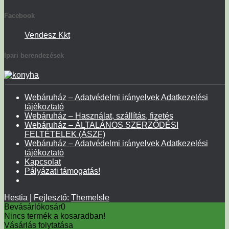
Facebook
Vendesz Kkt
Ipari berendezések
Webáruház – Adatvédelmi irányelvek Adatkezelési
tájékoztató
Webáruház – Használat, szállítás, fizetés
Webáruház – ÁLTALÁNOS SZERZŐDÉSI
FELTÉTELEK (ÁSZF)
Webáruház – Adatvédelmi irányelvek Adatkezelési
tájékoztató
Kapcsolat
Pályázati támogatás!
Hestia | Fejlesztő:
ThemeIsle
Bevásárlókosár
0
Nincs termék a kosaradban!
Vásárlás folytatása