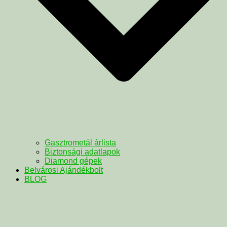
Gasztrometál árlista
Biztonsági adatlapok
Diamond gépek
Belvárosi Ajándékbolt
BLOG