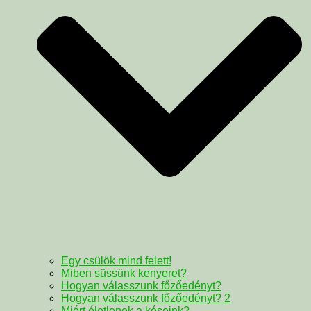
Egy csülök mind felett!
Miben süssünk kenyeret?
Hogyan válasszunk főzőedényt?
Hogyan válasszunk főzőedényt? 2
Miért életlenek a késeink?