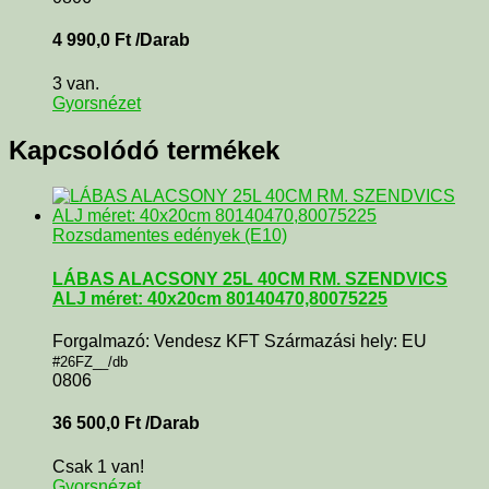
4 990,0
Ft
/Darab
3 van.
Gyorsnézet
Kapcsolódó termékek
Rozsdamentes edények (E10)
LÁBAS ALACSONY 25L 40CM RM. SZENDVICS
ALJ méret: 40x20cm 80140470,80075225
Forgalmazó: Vendesz KFT Származási hely: EU
#26FZ__/db
0806
36 500,0
Ft
/Darab
Csak 1 van!
Gyorsnézet