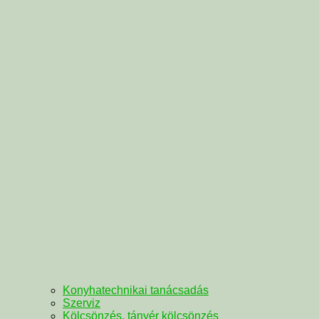
Konyhatechnikai tanácsadás
Szerviz
Kölcsönzés, tányér kölcsönzés