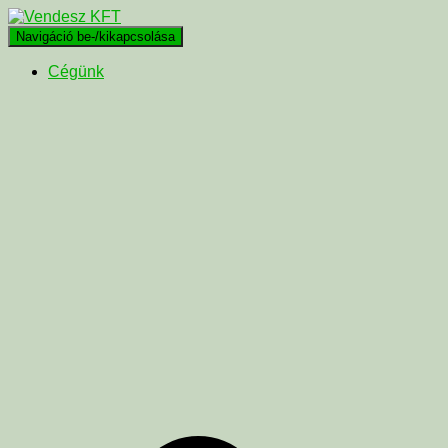
Navigáció be-/kikapcsolása
Cégünk