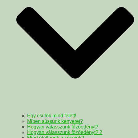
Egy csülök mind felett!
Miben süssünk kenyeret?
Hogyan válasszunk főzőedényt?
Hogyan válasszunk főzőedényt? 2
Miért életlenek a késeink?