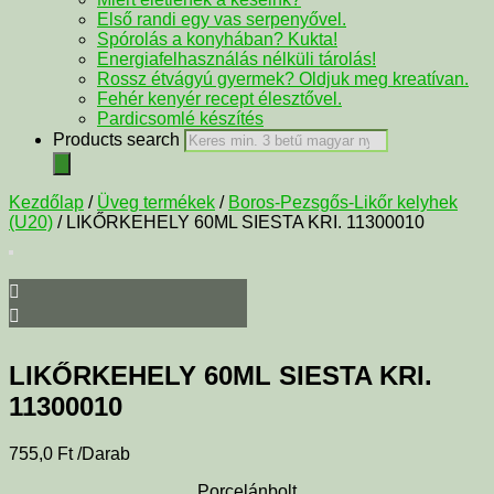
Első randi egy vas serpenyővel.
Spórolás a konyhában? Kukta!
Energiafelhasználás nélküli tárolás!
Rossz étvágyú gyermek? Oldjuk meg kreatívan.
Fehér kenyér recept élesztővel.
Pardicsomlé készítés
Products search
Kezdőlap
/
Üveg termékek
/
Boros-Pezsgős-Likőr kelyhek
(U20)
/ LIKŐRKEHELY 60ML SIESTA KRI. 11300010
LIKŐRKEHELY 60ML SIESTA KRI.
11300010
755,0
Ft
/Darab
Porcelánbolt