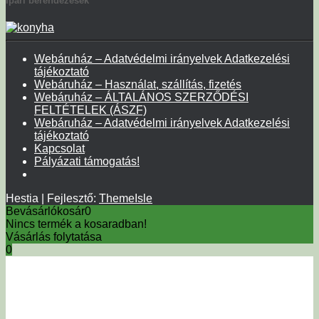
Ipari berendezések
Webáruház – Adatvédelmi irányelvek Adatkezelési
tájékoztató
Webáruház – Használat, szállítás, fizetés
Webáruház – ÁLTALÁNOS SZERZŐDÉSI
FELTÉTELEK (ÁSZF)
Webáruház – Adatvédelmi irányelvek Adatkezelési
tájékoztató
Kapcsolat
Pályázati támogatás!
Hestia | Fejlesztő:
ThemeIsle
Bevásárlókosár
0
Nincs termék a kosaradban!
Vásárlás folytatása
0