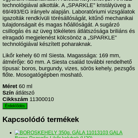
technológiával alkották. A „SPARKLE” kristályüveg a
69/493/EG irányelv alapján. Laboratóriumi vizsgálatok
igazolták rendkívüli törésállóságát, kitűnő mechanikai
tulajdonságait és magas hőállóságát. A sugárzó
csillogás és az üveg tökéletes átlátszósága briliáns és
elragadó megjelenést kölcsönöz a „SPARKLE”
technológiával készített poharaknak.
Likőr kehely 60 ml Siesta. Magassága: 169 mm,
átmérője: 60 mm. A Siesta család további rendelhető
típusai: boros, burgundy, vizes, sörös kehely, pezsgős
flőte. Mosogatógépben mosható.
Méret
60 ml
Szín
átlátszó
Cikkszám
11300010
Kapcsolódó termékek