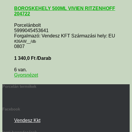
BOROSKEHELY 500ML VIVIEN RITZENHOFF
204722
Porcelánbolt
5999045453641
Forgalmazó: Vendesz KFT Származási hely: EU
#26AW__/db
0807
1 340,0
Ft
/Darab
6 van.
Gyorsnézet
Porcelán termékek
Facebook
Vendesz Kkt