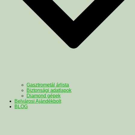
Gasztrometál árlista
Biztonsági adatlapok
Diamond gépek
Belvárosi Ajándékbolt
BLOG