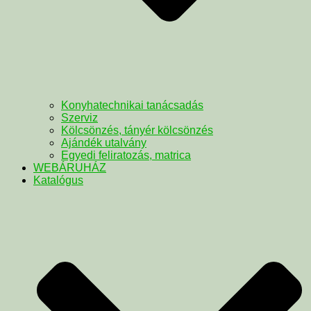
Konyhatechnikai tanácsadás
Szerviz
Kölcsönzés, tányér kölcsönzés
Ajándék utalvány
Egyedi feliratozás, matrica
WEBÁRUHÁZ
Katalógus