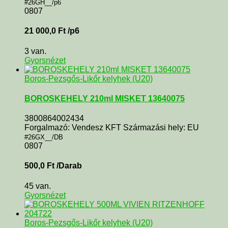
#26GH__/p6
0807
21 000,0
Ft
/p6
3 van.
Gyorsnézet
Boros-Pezsgős-Likőr kelyhek (U20)
BOROSKEHELY 210ml MISKET 13640075
3800864002434
Forgalmazó: Vendesz KFT Származási hely: EU
#26GX__/DB
0807
500,0
Ft
/Darab
45 van.
Gyorsnézet
Boros-Pezsgős-Likőr kelyhek (U20)