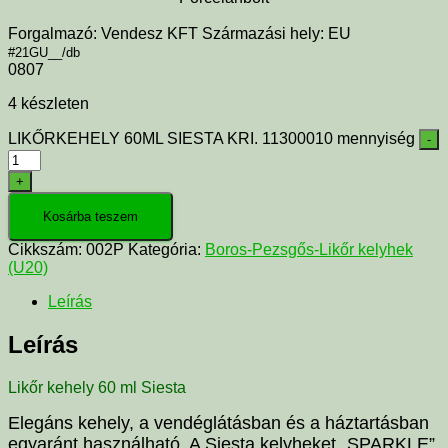
Forgalmazó: Vendesz KFT Származási hely: EU
#21GU__/db
0807
4 készleten
LIKŐRKEHELY 60ML SIESTA KRI. 11300010 mennyiség
-
+
Kosárba teszem
Cikkszám:
002P
Kategória:
Boros-Pezsgős-Likőr kelyhek
(U20)
Leírás
Leírás
Likőr kehely 60 ml Siesta
Elegáns kehely, a vendéglátásban és a háztartásban
egyaránt használható. A Siesta kelyheket „SPARKLE”