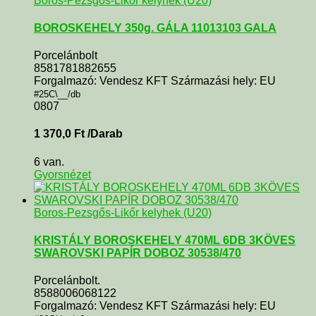
Boros-Pezsgős-Likőr kelyhek (U20)
BOROSKEHELY 350g. GÁLA 11013103 GALA
Porcelánbolt
8581781882655
Forgalmazó: Vendesz KFT Származási hely: EU
#25C\__/db
0807
1 370,0
Ft
/Darab
6 van.
Gyorsnézet
Boros-Pezsgős-Likőr kelyhek (U20)
KRISTÁLY BOROSKEHELY 470ML 6DB 3KÖVES
SWAROVSKI PAPÍR DOBOZ 30538/470
Porcelánbolt.
8588006068122
Forgalmazó: Vendesz KFT Származási hely: EU