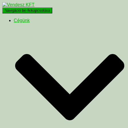
Navigáció be-/kikapcsolása
Cégünk