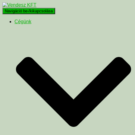
Navigáció be-/kikapcsolása
Cégünk