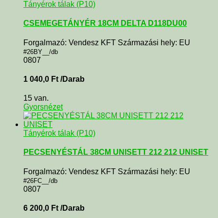
Tányérok tálak (P10)
CSEMEGETÁNYÉR 18CM DELTA D118DU00
Forgalmazó: Vendesz KFT Származási hely: EU
#26BY__/db
0807
1 040,0
Ft
/Darab
15 van.
Gyorsnézet
Tányérok tálak (P10)
PECSENYÉSTÁL 38CM UNISETT 212 212 UNISET
Forgalmazó: Vendesz KFT Származási hely: EU
#26FC__/db
0807
6 200,0
Ft
/Darab