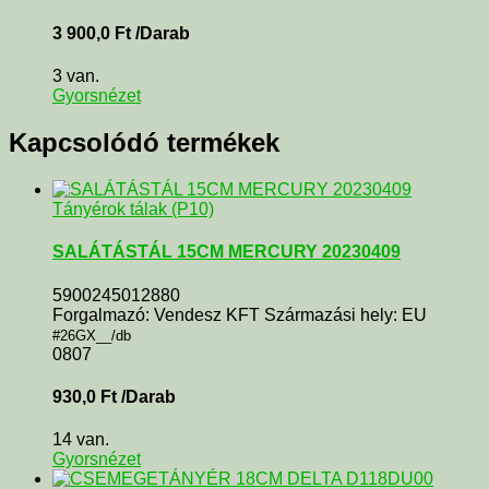
3 900,0
Ft
/Darab
3 van.
Gyorsnézet
Kapcsolódó termékek
Tányérok tálak (P10)
SALÁTÁSTÁL 15CM MERCURY 20230409
5900245012880
Forgalmazó: Vendesz KFT Származási hely: EU
#26GX__/db
0807
930,0
Ft
/Darab
14 van.
Gyorsnézet