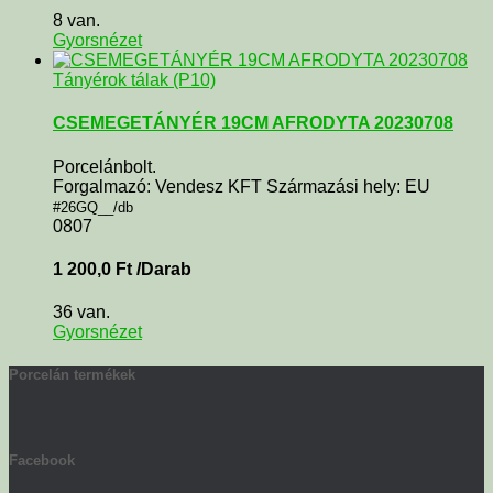
8 van.
Gyorsnézet
Tányérok tálak (P10)
CSEMEGETÁNYÉR 19CM AFRODYTA 20230708
Porcelánbolt.
Forgalmazó: Vendesz KFT Származási hely: EU
#26GQ__/db
0807
1 200,0
Ft
/Darab
36 van.
Gyorsnézet
Porcelán termékek
Facebook