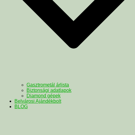
Gasztrometál árlista
Biztonsági adatlapok
Diamond gépek
Belvárosi Ajándékbolt
BLOG