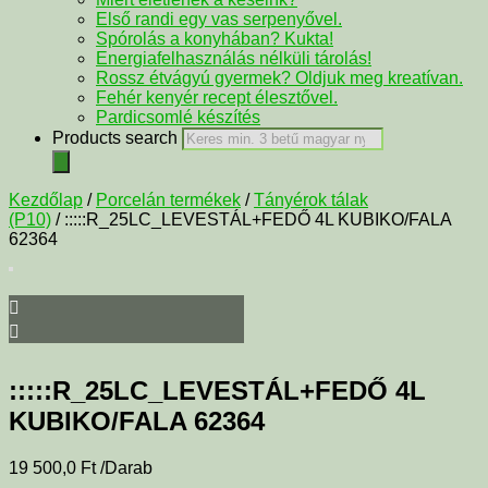
Első randi egy vas serpenyővel.
Spórolás a konyhában? Kukta!
Energiafelhasználás nélküli tárolás!
Rossz étvágyú gyermek? Oldjuk meg kreatívan.
Fehér kenyér recept élesztővel.
Pardicsomlé készítés
Products search
Kezdőlap
/
Porcelán termékek
/
Tányérok tálak
(P10)
/ :::::R_25LC_LEVESTÁL+FEDŐ 4L KUBIKO/FALA
62364
:::::R_25LC_LEVESTÁL+FEDŐ 4L
KUBIKO/FALA 62364
19 500,0
Ft
/Darab