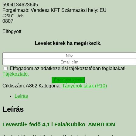
5904134623645
Forgalmazó: Vendesz KFT Származási hely: EU
#25LC__/db
0807
Elfogyott
Levelet kérek ha megérkezik.
Elfogadom az adatkezelési tájékoztatóban foglaltakat!
Tájékoztató.
Értesítést kérek
Cikkszám:
A862
Kategória:
Tányérok tálak (P10)
Leírás
Leírás
Levestál+ fedő 4,1 l Fala/Kubiko AMBITION