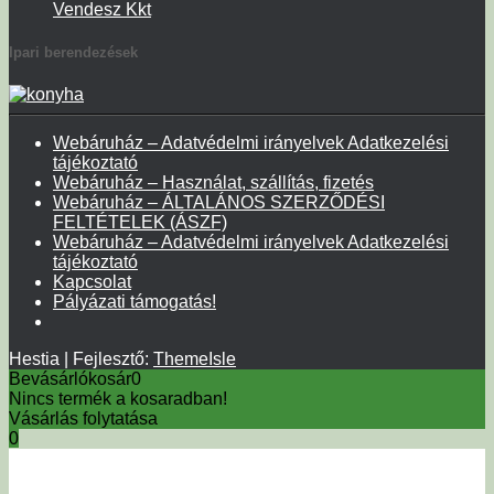
Vendesz Kkt
Ipari berendezések
Webáruház – Adatvédelmi irányelvek Adatkezelési
tájékoztató
Webáruház – Használat, szállítás, fizetés
Webáruház – ÁLTALÁNOS SZERZŐDÉSI
FELTÉTELEK (ÁSZF)
Webáruház – Adatvédelmi irányelvek Adatkezelési
tájékoztató
Kapcsolat
Pályázati támogatás!
Hestia | Fejlesztő:
ThemeIsle
Bevásárlókosár
0
Nincs termék a kosaradban!
Vásárlás folytatása
0