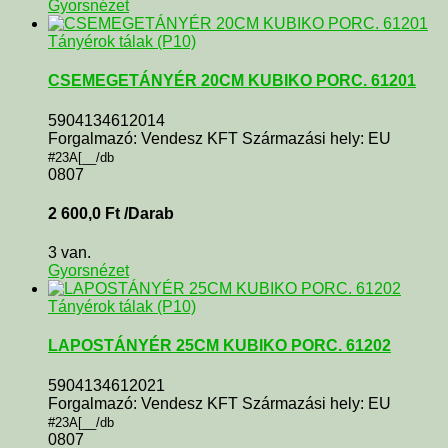
Gyorsnézet
Tányérok tálak (P10)
CSEMEGETÁNYÉR 20CM KUBIKO PORC. 61201
5904134612014
Forgalmazó: Vendesz KFT Származási hely: EU
#23A[__/db
0807
2 600,0
Ft
/Darab
3 van.
Gyorsnézet
Tányérok tálak (P10)
LAPOSTÁNYÉR 25CM KUBIKO PORC. 61202
5904134612021
Forgalmazó: Vendesz KFT Származási hely: EU
#23A[__/db
0807