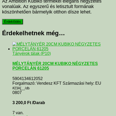
Az Ambition Kubiko termékei elegáns négyzetes
vonalúak. Az egyszerű és letisztult formának
köszönhetően bármelyik otthon dísze lehet.
Érdekelhetnek még…
Tányérok tálak (P10)
MÉLYTÁNYÉR 20CM KUBIKO NÉGYZETES
PORCELÁN 61205
5904134612052
Forgalmazó: Vendesz KFT Származási hely: EU
#23A[__/db
0807
3 200,0
Ft
/Darab
7 van.