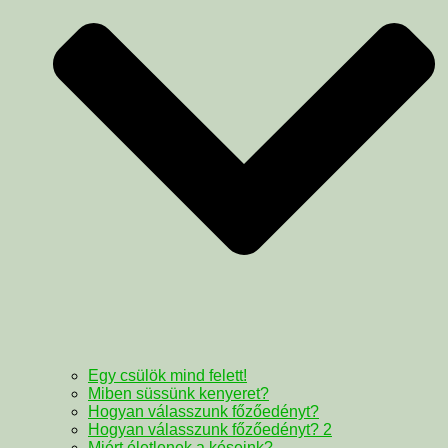
Egy csülök mind felett!
Miben süssünk kenyeret?
Hogyan válasszunk főzőedényt?
Hogyan válasszunk főzőedényt? 2
Miért életlenek a késeink?