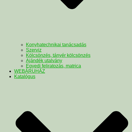
Konyhatechnikai tanácsadás
Szerviz
Kölcsönzés, tányér kölcsönzés
Ajándék utalvány
Egyedi feliratozás, matrica
WEBÁRUHÁZ
Katalógus