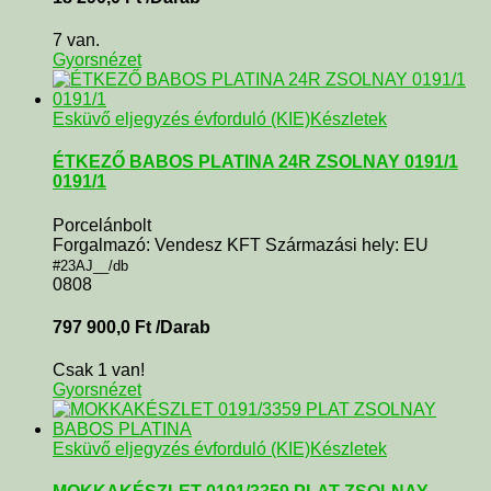
7 van.
Gyorsnézet
Esküvő eljegyzés évforduló (KIE)
Készletek
ÉTKEZŐ BABOS PLATINA 24R ZSOLNAY 0191/1
0191/1
Porcelánbolt
Forgalmazó: Vendesz KFT Származási hely: EU
#23AJ__/db
0808
797 900,0
Ft
/Darab
Csak 1 van!
Gyorsnézet
Esküvő eljegyzés évforduló (KIE)
Készletek