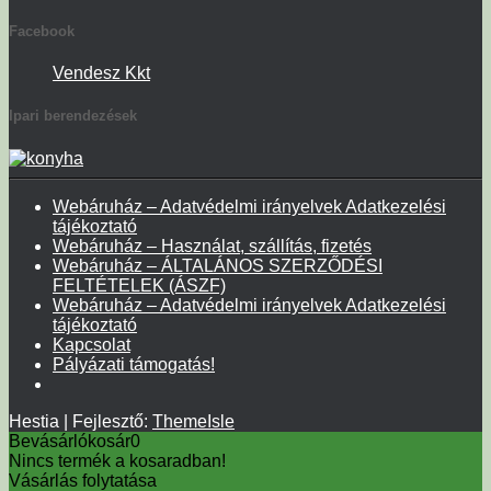
Facebook
Vendesz Kkt
Ipari berendezések
Webáruház – Adatvédelmi irányelvek Adatkezelési
tájékoztató
Webáruház – Használat, szállítás, fizetés
Webáruház – ÁLTALÁNOS SZERZŐDÉSI
FELTÉTELEK (ÁSZF)
Webáruház – Adatvédelmi irányelvek Adatkezelési
tájékoztató
Kapcsolat
Pályázati támogatás!
Hestia | Fejlesztő:
ThemeIsle
Bevásárlókosár
0
Nincs termék a kosaradban!
Vásárlás folytatása