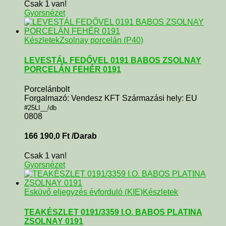
Csak 1 van!
Gyorsnézet
Készletek
Zsolnay porcelán (P40)
LEVESTÁL FEDŐVEL 0191 BABOS ZSOLNAY
PORCELÁN FEHÉR 0191
Porcelánbolt
Forgalmazó: Vendesz KFT Származási hely: EU
#25LI__/db
0808
166 190,0
Ft
/Darab
Csak 1 van!
Gyorsnézet
Esküvő eljegyzés évforduló (KIE)
Készletek
TEAKÉSZLET 0191/3359 I.O. BABOS PLATINA
ZSOLNAY 0191