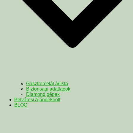
Gasztrometál árlista
Biztonsági adatlapok
Diamond gépek
Belvárosi Ajándékbolt
BLOG