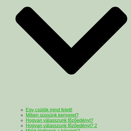
Egy csülök mind felett!
Miben süssünk kenyeret?
Hogyan válasszunk főzőedényt?
Hogyan válasszunk főzőedényt? 2
Miért életlenek a késeink?