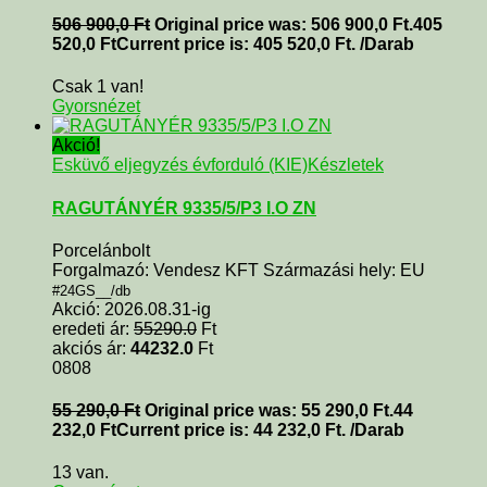
506 900,0
Ft
Original price was: 506 900,0 Ft.
405
520,0
Ft
Current price is: 405 520,0 Ft.
/Darab
Csak 1 van!
Gyorsnézet
Akció!
Esküvő eljegyzés évforduló (KIE)
Készletek
RAGUTÁNYÉR 9335/5/P3 I.O ZN
Porcelánbolt
Forgalmazó: Vendesz KFT Származási hely: EU
#24GS__/db
Akció: 2026.08.31-ig
eredeti ár:
55290.0
Ft
akciós ár:
44232.0
Ft
0808
55 290,0
Ft
Original price was: 55 290,0 Ft.
44
232,0
Ft
Current price is: 44 232,0 Ft.
/Darab
13 van.