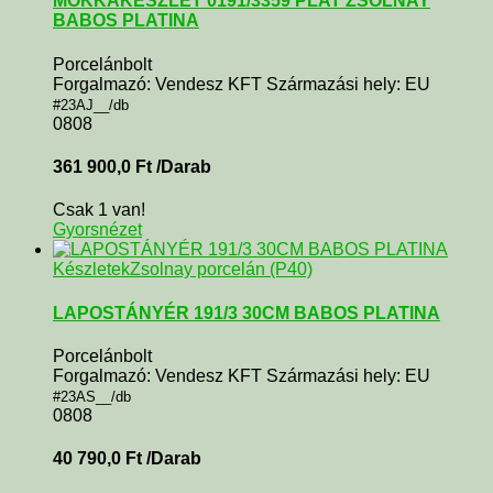
MOKKAKÉSZLET 0191/3359 PLAT ZSOLNAY
BABOS PLATINA
Porcelánbolt
Forgalmazó: Vendesz KFT Származási hely: EU
#23AJ__/db
0808
361 900,0
Ft
/Darab
Csak 1 van!
Gyorsnézet
Készletek
Zsolnay porcelán (P40)
LAPOSTÁNYÉR 191/3 30CM BABOS PLATINA
Porcelánbolt
Forgalmazó: Vendesz KFT Származási hely: EU
#23AS__/db
0808
40 790,0
Ft
/Darab