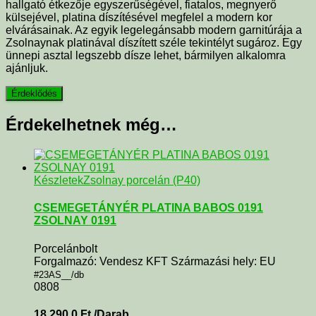
hallgató étkezője egyszerűségével, fiatalos, megnyerő
külsejével, platina díszítésével megfelel a modern kor
elvárásainak. Az egyik legelegánsabb modern garnitúrája a
Zsolnaynak platinával díszített széle tekintélyt sugároz. Egy
ünnepi asztal legszebb dísze lehet, bármilyen alkalomra
ajánljuk.
Érdekelhetnek még…
Készletek
Zsolnay porcelán (P40)
CSEMEGETÁNYÉR PLATINA BABOS 0191
ZSOLNAY 0191
Porcelánbolt
Forgalmazó: Vendesz KFT Származási hely: EU
#23AS__/db
0808
18 290,0
Ft
/Darab