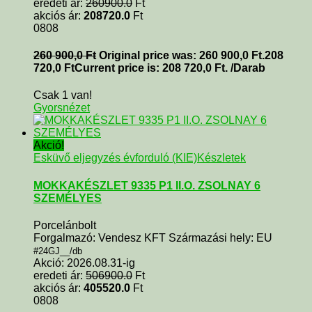
eredeti ár:
260900.0
Ft
akciós ár:
208720.0
Ft
0808
260 900,0
Ft
Original price was: 260 900,0 Ft.
208
720,0
Ft
Current price is: 208 720,0 Ft.
/Darab
Csak 1 van!
Gyorsnézet
Akció!
Esküvő eljegyzés évforduló (KIE)
Készletek
MOKKAKÉSZLET 9335 P1 II.O. ZSOLNAY 6
SZEMÉLYES
Porcelánbolt
Forgalmazó: Vendesz KFT Származási hely: EU
#24GJ__/db
Akció: 2026.08.31-ig
eredeti ár:
506900.0
Ft
akciós ár:
405520.0
Ft
0808