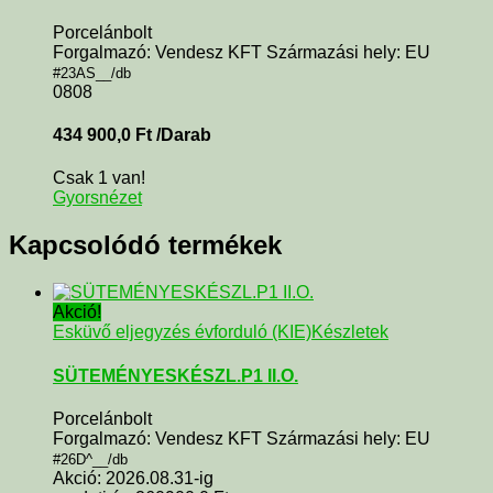
Porcelánbolt
Forgalmazó: Vendesz KFT Származási hely: EU
#23AS__/db
0808
434 900,0
Ft
/Darab
Csak 1 van!
Gyorsnézet
Kapcsolódó termékek
Akció!
Esküvő eljegyzés évforduló (KIE)
Készletek
SÜTEMÉNYESKÉSZL.P1 II.O.
Porcelánbolt
Forgalmazó: Vendesz KFT Származási hely: EU
#26D^__/db
Akció: 2026.08.31-ig