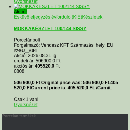
Gyorsnézet
Akció!
Esküvő eljegyzés évforduló (KIE)
Készletek
MOKKAKÉSZLET 100/144 SISSY
Porcelánbolt
Forgalmazó: Vendesz KFT Származási hely: EU
#24GJ__/GRT
Akció: 2026.08.31-ig
eredeti ár:
506900.0
Ft
akciós ár:
405520.0
Ft
0808
506 900,0
Ft
Original price was: 506 900,0 Ft.
405
520,0
Ft
Current price is: 405 520,0 Ft.
/Garnit.
Csak 1 van!
Gyorsnézet
Porcelán termékek