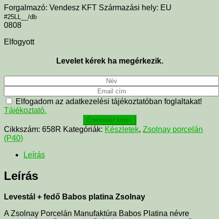
Forgalmazó: Vendesz KFT Származási hely: EU
#25LL__/db
0808
Elfogyott
Levelet kérek ha megérkezik.
Elfogadom az adatkezelési tájékoztatóban foglaltakat!
Tájékoztató.
Értesítést kérek
Cikkszám:
658R
Kategóriák:
Készletek
,
Zsolnay porcelán
(P40)
Leírás
Leírás
Levestál + fedő Babos platina Zsolnay
A Zsolnay Porcelán Manufaktúra Babos Platina névre