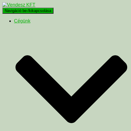
Navigáció be-/kikapcsolása
Cégünk