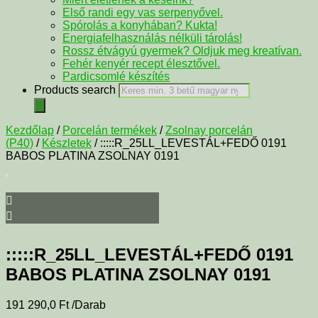
Első randi egy vas serpenyővel.
Spórolás a konyhában? Kukta!
Energiafelhasználás nélküli tárolás!
Rossz étvágyú gyermek? Oldjuk meg kreatívan.
Fehér kenyér recept élesztővel.
Pardicsomlé készítés
Products search
Kezdőlap
/
Porcelán termékek
/
Zsolnay porcelán
(P40)
/
Készletek
/ :::::R_25LL_LEVESTÁL+FEDŐ 0191
BABOS PLATINA ZSOLNAY 0191
:::::R_25LL_LEVESTÁL+FEDŐ 0191
BABOS PLATINA ZSOLNAY 0191
191 290,0
Ft
/Darab