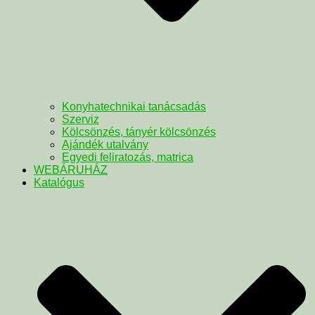
Konyhatechnikai tanácsadás
Szerviz
Kölcsönzés, tányér kölcsönzés
Ajándék utalvány
Egyedi feliratozás, matrica
WEBÁRUHÁZ
Katalógus