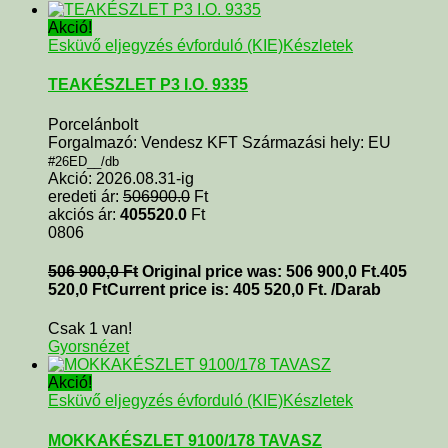
Akció!
Esküvő eljegyzés évforduló (KIE)
Készletek
TEAKÉSZLET P3 I.O. 9335
Porcelánbolt
Forgalmazó: Vendesz KFT Származási hely: EU
#26ED__/db
Akció: 2026.08.31-ig
eredeti ár:
506900.0
Ft
akciós ár:
405520.0
Ft
0806
506 900,0
Ft
Original price was: 506 900,0 Ft.
405
520,0
Ft
Current price is: 405 520,0 Ft.
/Darab
Csak 1 van!
Gyorsnézet
Akció!
Esküvő eljegyzés évforduló (KIE)
Készletek
MOKKAKÉSZLET 9100/178 TAVASZ