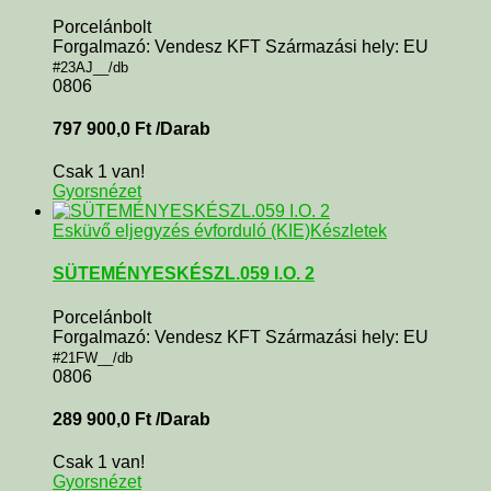
Porcelánbolt
Forgalmazó: Vendesz KFT Származási hely: EU
#23AJ__/db
0806
797 900,0
Ft
/Darab
Csak 1 van!
Gyorsnézet
Esküvő eljegyzés évforduló (KIE)
Készletek
SÜTEMÉNYESKÉSZL.059 I.O. 2
Porcelánbolt
Forgalmazó: Vendesz KFT Származási hely: EU
#21FW__/db
0806
289 900,0
Ft
/Darab
Csak 1 van!
Gyorsnézet