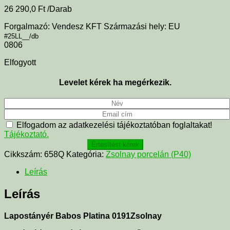
26 290,0
Ft
/Darab
Forgalmazó: Vendesz KFT Származási hely: EU
#25LL__/db
0806
Elfogyott
Levelet kérek ha megérkezik.
Elfogadom az adatkezelési tájékoztatóban foglaltakat!
Tájékoztató.
Értesítést kérek
Cikkszám:
658Q
Kategória:
Zsolnay porcelán (P40)
Leírás
Leírás
Lapostányér Babos Platina 0191Zsolnay