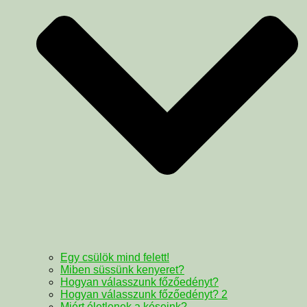
Egy csülök mind felett!
Miben süssünk kenyeret?
Hogyan válasszunk főzőedényt?
Hogyan válasszunk főzőedényt? 2
Miért életlenek a késeink?