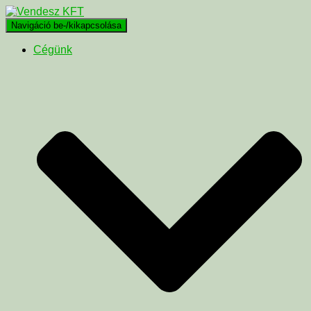
Navigáció be-/kikapcsolása
Cégünk