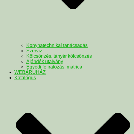
Konyhatechnikai tanácsadás
Szerviz
Kölcsönzés, tányér kölcsönzés
Ajándék utalvány
Egyedi feliratozás, matrica
WEBÁRUHÁZ
Katalógus