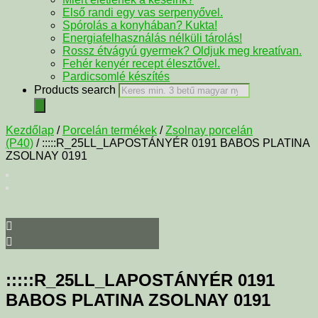
Első randi egy vas serpenyővel.
Spórolás a konyhában? Kukta!
Energiafelhasználás nélküli tárolás!
Rossz étvágyú gyermek? Oldjuk meg kreatívan.
Fehér kenyér recept élesztővel.
Pardicsomlé készítés
Products search
Kezdőlap
/
Porcelán termékek
/
Zsolnay porcelán
(P40)
/ :::::R_25LL_LAPOSTÁNYÉR 0191 BABOS PLATINA
ZSOLNAY 0191
:::::R_25LL_LAPOSTÁNYÉR 0191
BABOS PLATINA ZSOLNAY 0191