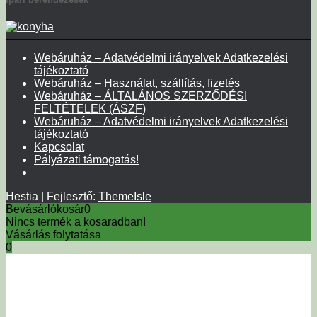
Webáruház – Adatvédelmi irányelvek Adatkezelési
tájékoztató
Webáruház – Használat, szállítás, fizetés
Webáruház – ÁLTALÁNOS SZERZŐDÉSI
FELTÉTELEK (ÁSZF)
Webáruház – Adatvédelmi irányelvek Adatkezelési
tájékoztató
Kapcsolat
Pályázati támogatás!
Hestia | Fejlesztő:
ThemeIsle
Bevásárlókosár
0
Nincs termék a kosaradban!
Vásárlás folytatása
0