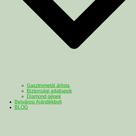
Gasztrometál árlista
Biztonsági adatlapok
Diamond gépek
Belvárosi Ajándékbolt
BLOG