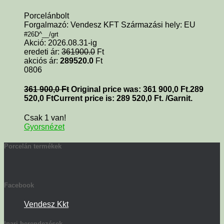
Porcelánbolt
Forgalmazó: Vendesz KFT Származási hely: EU
#26D^__/grt
Akció: 2026.08.31-ig
eredeti ár:
361900.0
Ft
akciós ár:
289520.0
Ft
0806
361 900,0
Ft
Original price was: 361 900,0 Ft.
289
520,0
Ft
Current price is: 289 520,0 Ft.
/Garnit.
Csak 1 van!
Gyorsnézet
Porcelán termékek
Facebook
Vendesz Kkt
Ipari berendezések