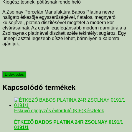
Kiegészítésnek, pótlásnak rendelhető
A Zsolnay Porcelán Manufaktúra Babos Platina névre
hallgató étkezője egyszerűségével, fiatalos, megnyerő
külsejével, platina díszítésével megfelel a modern kor
elvárásainak. Az egyik legelegánsabb modern garnitúrája a
Zsolnaynak platinával díszített széle tekintélyt sugároz. Egy
ünnepi asztal legszebb dísze lehet, bármilyen alkalomra
ajánljuk.
Kapcsolódó termékek
Esküvő eljegyzés évforduló (KIE)
Készletek
ÉTKEZŐ BABOS PLATINA 24R ZSOLNAY 0191/1
0191/1