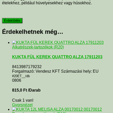
ételekhez, például hüvelyesekhez vagy húsokhoz.
Érdekelhetnek még…
Alkatrészek-tartozékok (R20)
KUKTA FÜL KEREK QUATTRO ALZA 17911203
8413987179232
Forgalmazó: Vendesz KFT Származási hely: EU
#20ET__/db
0806
815,0
Ft
/Darab
Csak 1 van!
Gyorsnézet