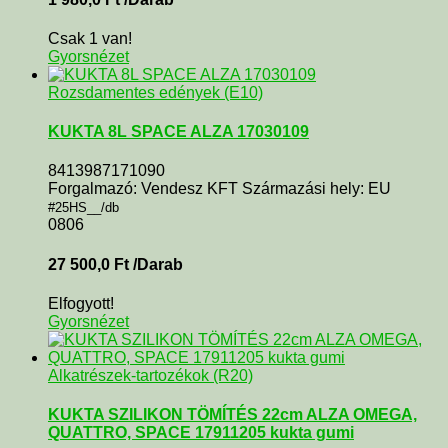
Csak 1 van!
Gyorsnézet
Rozsdamentes edények (E10)
KUKTA 8L SPACE ALZA 17030109
8413987171090
Forgalmazó: Vendesz KFT Származási hely: EU
#25HS__/db
0806
27 500,0
Ft
/Darab
Elfogyott!
Gyorsnézet
Alkatrészek-tartozékok (R20)
KUKTA SZILIKON TÖMÍTÉS 22cm ALZA OMEGA,
QUATTRO, SPACE 17911205 kukta gumi