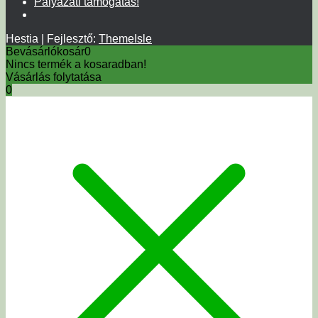
Pályázati támogatás!
Hestia | Fejlesztő:
ThemeIsle
Bevásárlókosár
0
Nincs termék a kosaradban!
Vásárlás folytatása
0