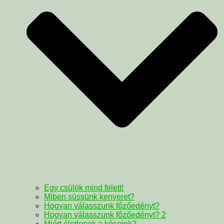
Egy csülök mind felett!
Miben süssünk kenyeret?
Hogyan válasszunk főzőedényt?
Hogyan válasszunk főzőedényt? 2
Miért életlenek a késeink?