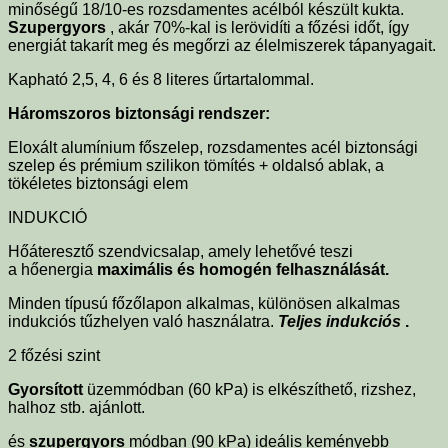
minőségű 18/10-es rozsdamentes acélból készült kukta.
Szupergyors
, akár 70%-kal is lerövidíti a főzési időt, így
energiát takarít meg és megőrzi az élelmiszerek tápanyagait.
Kapható 2,5, 4, 6 és 8 literes űrtartalommal.
Háromszoros biztonsági rendszer:
Eloxált alumínium főszelep, rozsdamentes acél biztonsági
szelep és prémium szilikon tömítés + oldalsó ablak, a
tökéletes biztonsági elem
INDUKCIÓ
Hőáteresztő szendvicsalap, amely lehetővé teszi
a
hőenergia
maximális és homogén felhasználását.
Minden típusú főzőlapon alkalmas, különösen alkalmas
indukciós tűzhelyen való használatra.
Teljes indukciós
.
2 főzési szint
Gyorsított
üzemmódban (60 kPa) is elkészíthető,
rizshez,
halhoz stb. ajánlott.
és
szupergyors
módban (90 kPa) ideális keményebb