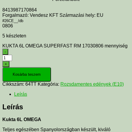
8413987170864
Forgalmazó: Vendesz KFT Származási hely: EU
#26CE__/db
0806
5 készleten
KUKTA 6L OMEGA SUPERFAST RM 17030806 mennyiség
-
+
Kosárba teszem
Cikkszám:
64TT
Kategória:
Rozsdamentes edények (E10)
Leírás
Leírás
Kukta 6L OMEGA
Teljes egészében Spanyolországban készült, kiváló