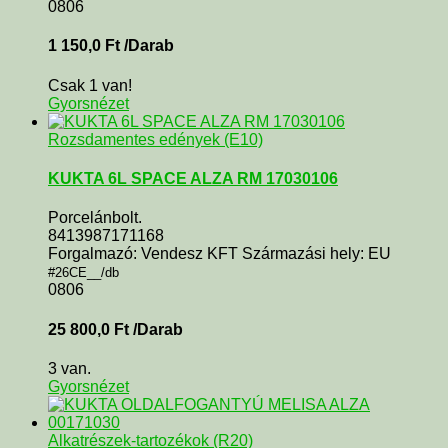
0806
1 150,0
Ft
/Darab
Csak 1 van!
Gyorsnézet
Rozsdamentes edények (E10)
KUKTA 6L SPACE ALZA RM 17030106
Porcelánbolt.
8413987171168
Forgalmazó: Vendesz KFT Származási hely: EU
#26CE__/db
0806
25 800,0
Ft
/Darab
3 van.
Gyorsnézet
Alkatrészek-tartozékok (R20)