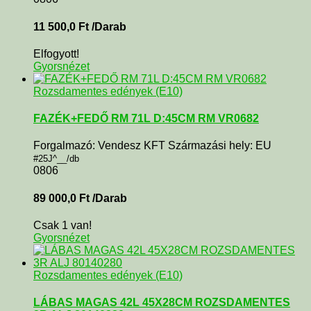
11 500,0
Ft
/Darab
Elfogyott!
Gyorsnézet
Rozsdamentes edények (E10)
FAZÉK+FEDŐ RM 71L D:45CM RM VR0682
Forgalmazó: Vendesz KFT Származási hely: EU
#25J^__/db
0806
89 000,0
Ft
/Darab
Csak 1 van!
Gyorsnézet
Rozsdamentes edények (E10)
LÁBAS MAGAS 42L 45X28CM ROZSDAMENTES