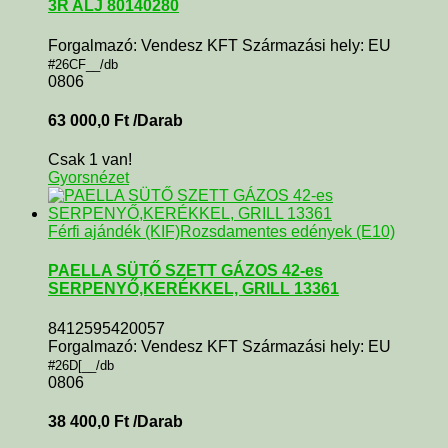
3R ALJ 80140280
Forgalmazó: Vendesz KFT Származási hely: EU
#26CF__/db
0806
63 000,0
Ft
/Darab
Csak 1 van!
Gyorsnézet
Férfi ajándék (KIF)
Rozsdamentes edények (E10)
PAELLA SÜTŐ SZETT GÁZOS 42-es
SERPENYŐ,KERÉKKEL, GRILL 13361
8412595420057
Forgalmazó: Vendesz KFT Származási hely: EU
#26D[__/db
0806
38 400,0
Ft
/Darab