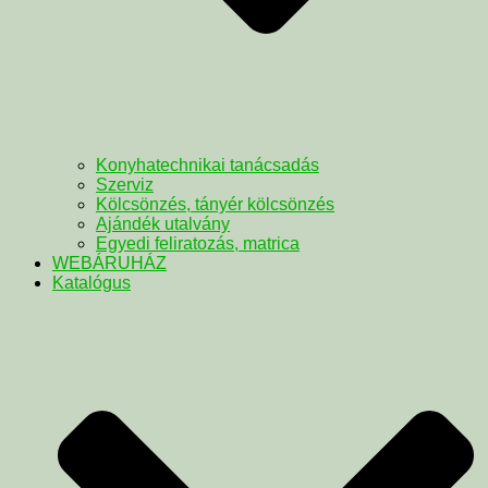
Konyhatechnikai tanácsadás
Szerviz
Kölcsönzés, tányér kölcsönzés
Ajándék utalvány
Egyedi feliratozás, matrica
WEBÁRUHÁZ
Katalógus