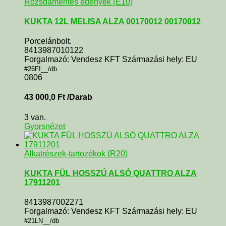
Rozsdamentes edények (E10)
KUKTA 12L MELISA ALZA 00170012 00170012
Porcelánbolt.
8413987010122
Forgalmazó: Vendesz KFT Származási hely: EU
#26FI__/db
0806
43 000,0
Ft
/Darab
3 van.
Gyorsnézet
Alkatrészek-tartozékok (R20)
KUKTA FÜL HOSSZÚ ALSÓ QUATTRO ALZA
17911201
8413987002271
Forgalmazó: Vendesz KFT Származási hely: EU
#21LN__/db