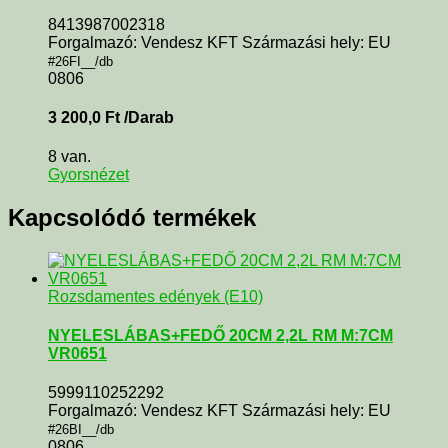
8413987002318
Forgalmazó: Vendesz KFT Származási hely: EU
#26FI__/db
0806
3 200,0
Ft
/Darab
8 van.
Gyorsnézet
Kapcsolódó termékek
Rozsdamentes edények (E10)
NYELESLÁBAS+FEDŐ 20CM 2,2L RM M:7CM
VR0651
5999110252292
Forgalmazó: Vendesz KFT Származási hely: EU
#26BI__/db
0806