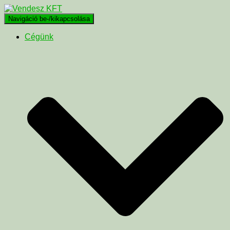
Navigáció be-/kikapcsolása
Cégünk