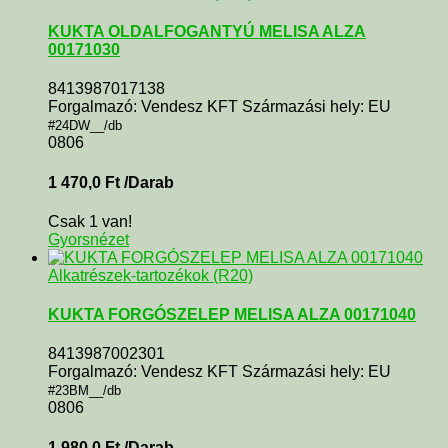
KUKTA OLDALFOGANTYÚ MELISA ALZA
00171030
8413987017138
Forgalmazó: Vendesz KFT Származási hely: EU
#24DW__/db
0806
1 470,0
Ft
/Darab
Csak 1 van!
Gyorsnézet
Alkatrészek-tartozékok (R20)
KUKTA FORGÓSZELEP MELISA ALZA 00171040
8413987002301
Forgalmazó: Vendesz KFT Származási hely: EU
#23BM__/db
0806
1 980,0
Ft
/Darab