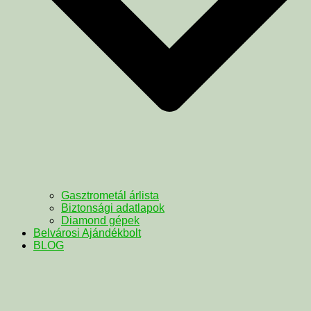
Gasztrometál árlista
Biztonsági adatlapok
Diamond gépek
Belvárosi Ajándékbolt
BLOG