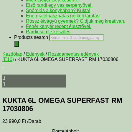
Első randi egy vas serpenyővel.
Spórolás a konyhában? Kukta!
Energiafelhasználás nélküli tárolás!
Rossz étvágyú gyermek? Oldjuk meg kreatívan.
Fehér kenyér recept élesztővel.
Pardicsomlé készítés
Products search
Kezdőlap
/
Edények
/
Rozsdamentes edények
(E10)
/ KUKTA 6L OMEGA SUPERFAST RM 17030806
KUKTA 6L OMEGA SUPERFAST RM
17030806
23 990,0
Ft
/Darab
Porcelánbolt.