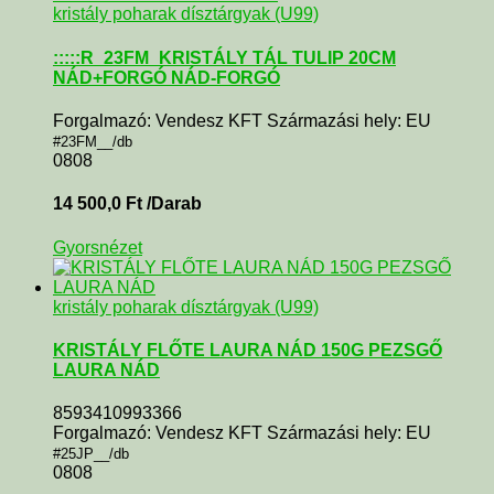
kristály poharak dísztárgyak (U99)
:::::R_23FM_KRISTÁLY TÁL TULIP 20CM
NÁD+FORGÓ NÁD-FORGÓ
Forgalmazó: Vendesz KFT Származási hely: EU
#23FM__/db
0808
14 500,0
Ft
/Darab
Gyorsnézet
kristály poharak dísztárgyak (U99)
KRISTÁLY FLŐTE LAURA NÁD 150G PEZSGŐ
LAURA NÁD
8593410993366
Forgalmazó: Vendesz KFT Származási hely: EU
#25JP__/db
0808