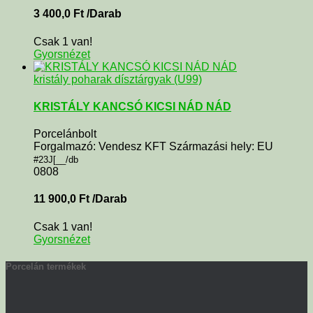
3 400,0
Ft
/Darab
Csak 1 van!
Gyorsnézet
kristály poharak dísztárgyak (U99)
KRISTÁLY KANCSÓ KICSI NÁD NÁD
Porcelánbolt
Forgalmazó: Vendesz KFT Származási hely: EU
#23J[__/db
0808
11 900,0
Ft
/Darab
Csak 1 van!
Gyorsnézet
Porcelán termékek