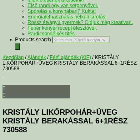
Első randi egy vas serpenyővel.
Spórolás a konyhában? Kukta!
Energiafelhasználás nélküli tárolás!
Rossz étvágyú gyermek? Oldjuk meg kreatívan.
Fehér kenyér recept élesztővel.
Pardicsomlé készítés
Products search
Kezdőlap
/
Ajándék
/
Férfi ajándék (KIF)
/ KRISTÁLY
LIKŐRPOHÁR+ÜVEG KRISTÁLY BERAKÁSSAL 6+1RÉSZ
730588
KRISTÁLY LIKŐRPOHÁR+ÜVEG
KRISTÁLY BERAKÁSSAL 6+1RÉSZ
730588