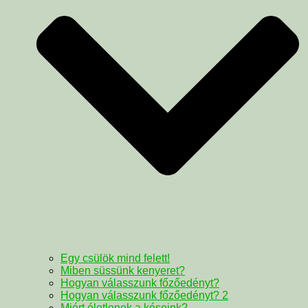
Egy csülök mind felett!
Miben süssünk kenyeret?
Hogyan válasszunk főzőedényt?
Hogyan válasszunk főzőedényt? 2
Miért életlenek a késeink?