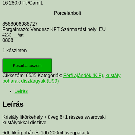
16 280,0
Ft
/Garnit.
Porcelánbolt
8588006988727
Forgalmazó: Vendesz KFT Származási hely: EU
#26C___/grt
0808
1 készleten
Kosárba teszem
Cikkszám:
65J5
Kategóriák:
Férfi ajándék (KIF)
,
kristály
poharak dísztárgyak (U99)
Leírás
Leírás
Kristály likőrkehely + üveg 6+1 részes swarovski
kristályokkal díszítve
6db likőrpohár és 1db 200ml üvegpalack