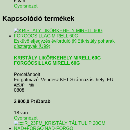
6 van.
Gyorsnézet
Kapcsolódó termékek
Esküvő eljegyzés évforduló (KIE)
kristály poharak
dísztárgyak (U99)
KRISTÁLY LIKŐRKEHELY MIRELL 60G
FORGÓCSILLAG MIRELL 60G
Porcelánbolt
Forgalmazó: Vendesz KFT Származási hely: EU
#25JP__/db
0808
2 900,0
Ft
/Darab
18 van.
Gyorsnézet