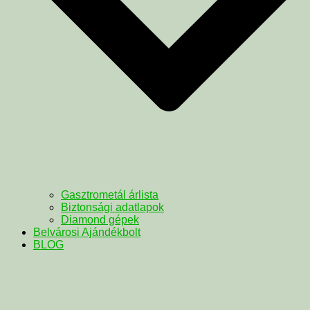
Gasztrometál árlista
Biztonsági adatlapok
Diamond gépek
Belvárosi Ajándékbolt
BLOG