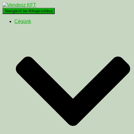
Navigáció be-/kikapcsolása
Cégünk