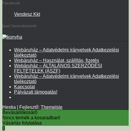
Facebook
Vendesz Kkt
Ipari berendezések
Webáruház – Adatvédelmi irányelvek Adatkezelési
tájékoztató
Webáruház – Használat, szállítás, fizetés
Webáruház – ÁLTALÁNOS SZERZŐDÉSI
FELTÉTELEK (ÁSZF)
Webáruház – Adatvédelmi irányelvek Adatkezelési
tájékoztató
Kapcsolat
Pályázati támogatás!
Hestia | Fejlesztő:
ThemeIsle
Bevásárlókosár
0
Nincs termék a kosaradban!
Vásárlás folytatása
0