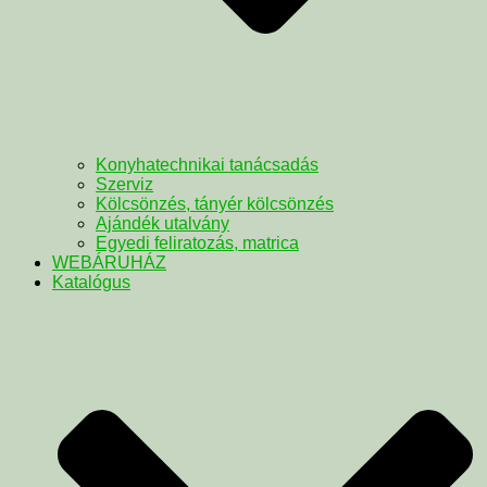
Konyhatechnikai tanácsadás
Szerviz
Kölcsönzés, tányér kölcsönzés
Ajándék utalvány
Egyedi feliratozás, matrica
WEBÁRUHÁZ
Katalógus