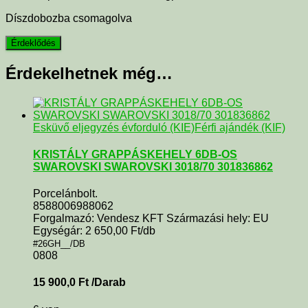
Díszdobozba csomagolva
Érdekelhetnek még…
Esküvő eljegyzés évforduló (KIE)
Férfi ajándék (KIF)
KRISTÁLY GRAPPÁSKEHELY 6DB-OS
SWAROVSKI SWAROVSKI 3018/70 301836862
Porcelánbolt.
8588006988062
Forgalmazó: Vendesz KFT Származási hely: EU
Egységár: 2 650,00 Ft/db
#26GH__/DB
0808
15 900,0
Ft
/Darab