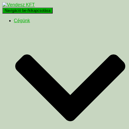
Navigáció be-/kikapcsolása
Cégünk