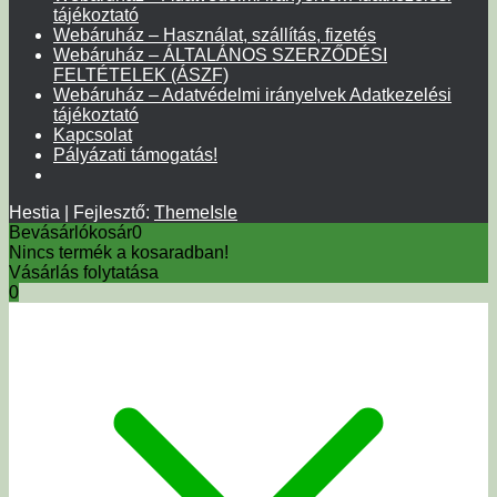
tájékoztató
Webáruház – Használat, szállítás, fizetés
Webáruház – ÁLTALÁNOS SZERZŐDÉSI
FELTÉTELEK (ÁSZF)
Webáruház – Adatvédelmi irányelvek Adatkezelési
tájékoztató
Kapcsolat
Pályázati támogatás!
Hestia | Fejlesztő:
ThemeIsle
Bevásárlókosár
0
Nincs termék a kosaradban!
Vásárlás folytatása
0