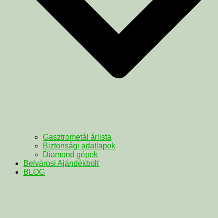
Gasztrometál árlista
Biztonsági adatlapok
Diamond gépek
Belvárosi Ajándékbolt
BLOG