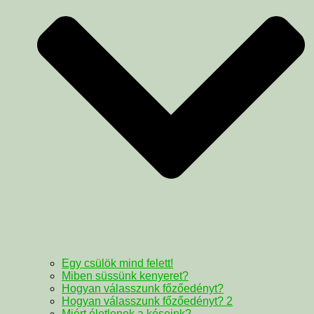
Egy csülök mind felett!
Miben süssünk kenyeret?
Hogyan válasszunk főzőedényt?
Hogyan válasszunk főzőedényt? 2
Miért életlenek a késeink?