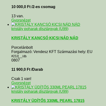
10 000,0
Ft
/2-es csomag
13 van.
Gyorsnézet
kristály poharak dísztárgyak (U99)
KRISTÁLY KANCSÓ KICSI NÁD NÁD
Porcelánbolt
Forgalmazó: Vendesz KFT Származási hely: EU
#23J[__/db
0807
11 900,0
Ft
/Darab
Csak 1 van!
Gyorsnézet
kristály poharak dísztárgyak (U99)
KRISTÁLY ÜDÍTŐS 330ML PEARL 17815