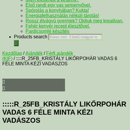
Első randi egy vas serpenyővel.
Spórolás a konyhában? Kukta!
Energiafelhasználás nélküli tárolás!
Rossz étvágyú gyermek? Oldjuk meg kreatívan.
Fehér kenyér recept élesztővel.
Pardicsomlé készítés
Products search
Kezdőlap
/
Ajándék
/
Férfi ajándék
(KIF)
/ :::::R_25FB_KRISTÁLY LIKŐRPOHÁR VADAS 6
FÉLE MINTA KÉZI VADÁSZOS
:::::R_25FB_KRISTÁLY LIKŐRPOHÁR
VADAS 6 FÉLE MINTA KÉZI
VADÁSZOS