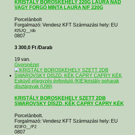
KRISTÁLY BOROSKEHELY 220G LAURA NÁD
VAGY FORGÓ MINTA LAURA N/F 220G
Porcelánbolt
Forgalmazó: Vendesz KFT Származási hely: EU
#25JQ__/db
0807
3 300,0
Ft
/Darab
19 van.
Gyorsnézet
Esküvő eljegyzés évforduló (KIE)
kristály poharak
dísztárgyak (U99)
KRISTÁLY BOROSKEHELY SZETT 2DB
SWAROVSKY DÍSZD. KÉK CAPRY CAPRY KÉK
Porcelánbolt.
Forgalmazó: Vendesz KFT Származási hely: EU
#23FO__/P2
0807