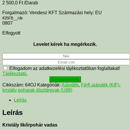
2 500,0
Ft
/Darab
Forgalmazó: Vendesz KFT Származási hely: EU
#25FB__/db
0807
Elfogyott
Levelet kérek ha megérkezik.
Elfogadom az adatkezelési tájékoztatóban foglaltakat!
Tájékoztató.
Értesítést kérek
Cikkszám:
64OJ
Kategóriák:
Ajándék
,
Férfi ajándék (KIF)
,
kristály poharak dísztárgyak (U99)
Leírás
Leírás
Kristály likőrpohár vadas