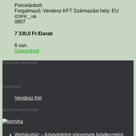
Porcelánbolt
Forgalmazó: Vendesz KFT Származási hely: EU
#23FM__/db
0807
7 330,0
Ft
/Darab
6 van.
Gyorsnézet
Porcelán termékek
Facebook
Vendesz Kkt
Ipari berendezések
Webáruház – Adatvédelmi irányelvek Adatkezelési