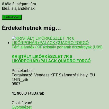
6 féle állat/garnitúra
Ideális ajándéknak.
Érdekelhetnek még…
Férfi ajándék (KIF)
kristály poharak dísztárgyak (U99)
KRISTÁLY LIKŐRKÉSZLET 7R 6
LIKŐRPOHÁR+PALACK QUADRO FORGÓ
Porcelánbolt
Forgalmazó: Vendesz KFT Származási hely: EU
#24IN__/db
0807
41 900,0
Ft
/Darab
Csak 1 van!
Gyorsnézet