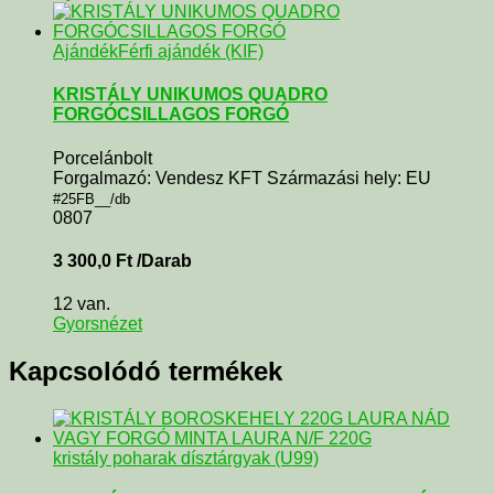
Ajándék
Férfi ajándék (KIF)
KRISTÁLY UNIKUMOS QUADRO
FORGÓCSILLAGOS FORGÓ
Porcelánbolt
Forgalmazó: Vendesz KFT Származási hely: EU
#25FB__/db
0807
3 300,0
Ft
/Darab
12 van.
Gyorsnézet
Kapcsolódó termékek
kristály poharak dísztárgyak (U99)