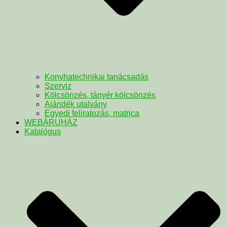
Konyhatechnikai tanácsadás
Szerviz
Kölcsönzés, tányér kölcsönzés
Ajándék utalvány
Egyedi feliratozás, matrica
WEBÁRUHÁZ
Katalógus