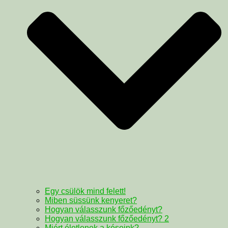
Egy csülök mind felett!
Miben süssünk kenyeret?
Hogyan válasszunk főzőedényt?
Hogyan válasszunk főzőedényt? 2
Miért életlenek a késeink?