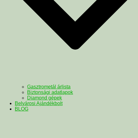
Gasztrometál árlista
Biztonsági adatlapok
Diamond gépek
Belvárosi Ajándékbolt
BLOG