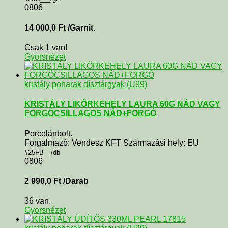
0806
14 000,0
Ft
/Garnit.
Csak 1 van!
Gyorsnézet
kristály poharak dísztárgyak (U99)
KRISTÁLY LIKŐRKEHELY LAURA 60G NÁD VAGY
FORGÓCSILLAGOS NÁD+FORGÓ
Porcelánbolt.
Forgalmazó: Vendesz KFT Származási hely: EU
#25FB__/db
0806
2 990,0
Ft
/Darab
36 van.
Gyorsnézet