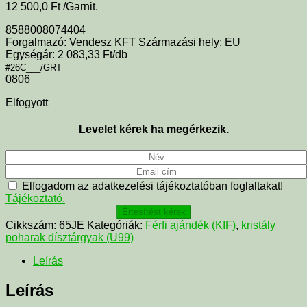
12 500,0
Ft
/Garnit.
8588008074404
Forgalmazó: Vendesz KFT Származási hely: EU
Egységár: 2 083,33 Ft/db
#26C___/GRT
0806
Elfogyott
Levelet kérek ha megérkezik.
Elfogadom az adatkezelési tájékoztatóban foglaltakat!
Tájékoztató.
Értesítést kérek
Cikkszám:
65JE
Kategóriák:
Férfi ajándék (KIF)
,
kristály
poharak dísztárgyak (U99)
Leírás
Leírás