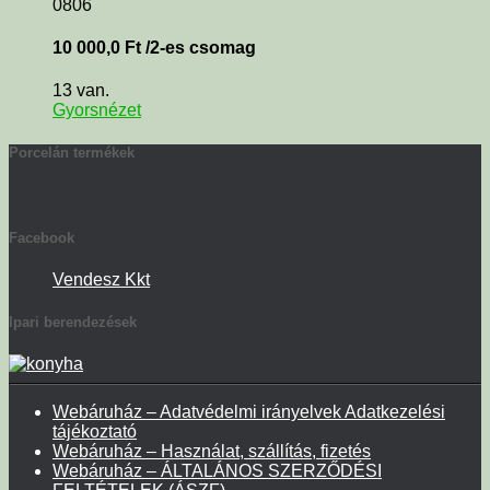
0806
10 000,0
Ft
/2-es csomag
13 van.
Gyorsnézet
Porcelán termékek
Facebook
Vendesz Kkt
Ipari berendezések
Webáruház – Adatvédelmi irányelvek Adatkezelési
tájékoztató
Webáruház – Használat, szállítás, fizetés
Webáruház – ÁLTALÁNOS SZERZŐDÉSI