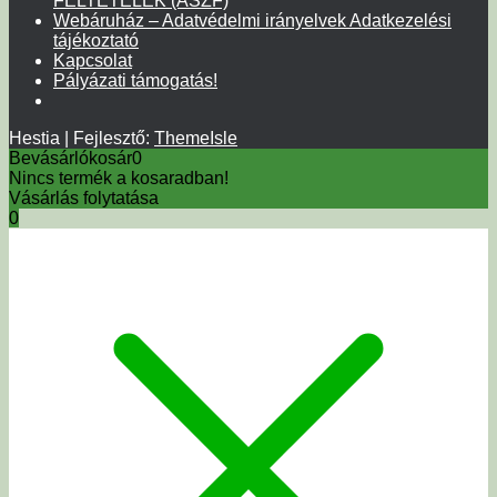
FELTÉTELEK (ÁSZF)
Webáruház – Adatvédelmi irányelvek Adatkezelési
tájékoztató
Kapcsolat
Pályázati támogatás!
Hestia | Fejlesztő:
ThemeIsle
Bevásárlókosár
0
Nincs termék a kosaradban!
Vásárlás folytatása
0