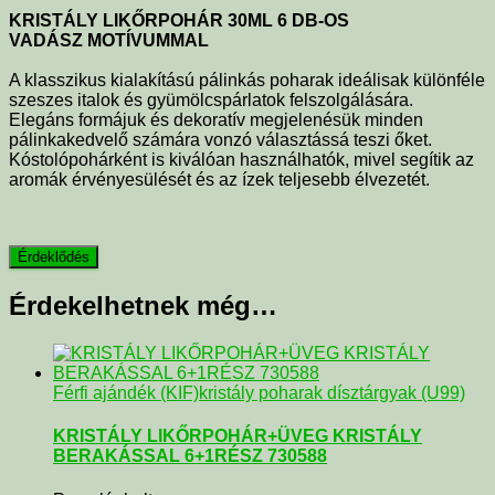
KRISTÁLY LIKŐRPOHÁR 30ML 6 DB-OS
VADÁSZ MOTÍVUMMAL
A klasszikus kialakítású pálinkás poharak ideálisak különféle
szeszes italok és gyümölcspárlatok felszolgálására.
Elegáns formájuk és dekoratív megjelenésük minden
pálinkakedvelő számára vonzó választássá teszi őket.
Kóstolópohárként is kiválóan használhatók, mivel segítik az
aromák érvényesülését és az ízek teljesebb élvezetét.
Érdekelhetnek még…
Férfi ajándék (KIF)
kristály poharak dísztárgyak (U99)
KRISTÁLY LIKŐRPOHÁR+ÜVEG KRISTÁLY
BERAKÁSSAL 6+1RÉSZ 730588