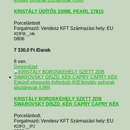
kristály poharak dísztárgyak (U99)
KRISTÁLY ÜDÍTŐS 330ML PEARL 17815
Porcelánbolt
Forgalmazó: Vendesz KFT Származási hely: EU
#23FM__/db
0806
7 330,0
Ft
/Darab
6 van.
Gyorsnézet
Esküvő eljegyzés évforduló (KIE)
kristály poharak
dísztárgyak (U99)
KRISTÁLY BOROSKEHELY SZETT 2DB
SWAROVSKY DÍSZD. KÉK CAPRY CAPRY KÉK
Porcelánbolt.
Forgalmazó: Vendesz KFT Származási hely: EU
#23FO__/P2