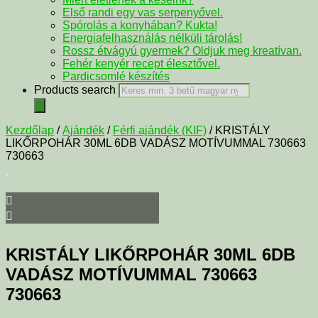
Első randi egy vas serpenyővel.
Spórolás a konyhában? Kukta!
Energiafelhasználás nélküli tárolás!
Rossz étvágyú gyermek? Oldjuk meg kreatívan.
Fehér kenyér recept élesztővel.
Pardicsomlé készítés
Products search
Kezdőlap
/
Ajándék
/
Férfi ajándék (KIF)
/ KRISTÁLY
LIKŐRPOHÁR 30ML 6DB VADÁSZ MOTÍVUMMAL 730663
730663
KRISTÁLY LIKŐRPOHÁR 30ML 6DB
VADÁSZ MOTÍVUMMAL 730663
730663