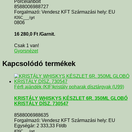
Porcelánbolt
8588006988727
Forgalmazó: Vendesz KFT Származási hely: EU
#26C___/grt
0806
16 280,0
Ft
/Garnit.
Csak 1 van!
Gyorsnézet
Kapcsolódó termékek
Férfi ajándék (KIF)
kristály poharak dísztárgyak (U99)
KRISTÁLY WHISKYS KÉSZLET 6R. 350ML GLOBÓ
KRISTÁLY DÍSZ. 730547
8588006988635
Forgalmazó: Vendesz KFT Származási hely: EU
Egységár: 2 333,33 Ft/db
#26C___/grt