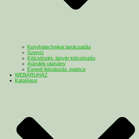
Konyhatechnikai tanácsadás
Szerviz
Kölcsönzés, tányér kölcsönzés
Ajándék utalvány
Egyedi feliratozás, matrica
WEBÁRUHÁZ
Katalógus