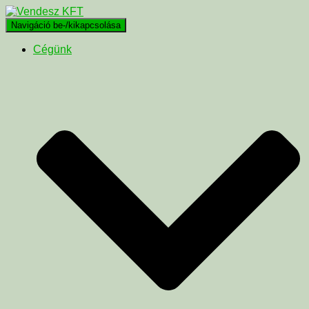
Navigáció be-/kikapcsolása
Cégünk