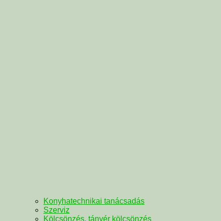
Konyhatechnikai tanácsadás
Szerviz
Kölcsönzés, tányér kölcsönzés