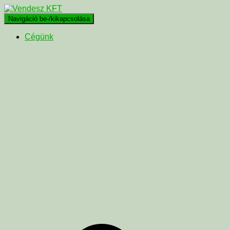
Navigáció be-/kikapcsolása
Cégünk