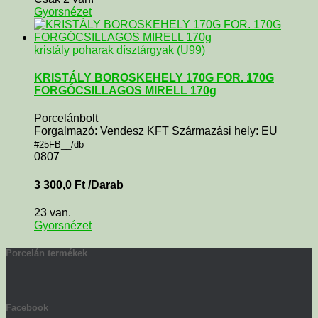
Gyorsnézet
kristály poharak dísztárgyak (U99)
KRISTÁLY BOROSKEHELY 170G FOR. 170G
FORGÓCSILLAGOS MIRELL 170g
Porcelánbolt
Forgalmazó: Vendesz KFT Származási hely: EU
#25FB__/db
0807
3 300,0
Ft
/Darab
23 van.
Gyorsnézet
Porcelán termékek
Facebook