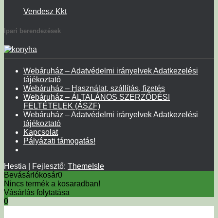
Vendesz Kkt
Ipari berendezések
Webáruház – Adatvédelmi irányelvek Adatkezelési
tájékoztató
Webáruház – Használat, szállítás, fizetés
Webáruház – ÁLTALÁNOS SZERZŐDÉSI
FELTÉTELEK (ÁSZF)
Webáruház – Adatvédelmi irányelvek Adatkezelési
tájékoztató
Kapcsolat
Pályázati támogatás!
Hestia | Fejlesztő:
ThemeIsle
Bevásárlókosár
0
Nincs termék a kosaradban!
Vásárlás folytatása
0