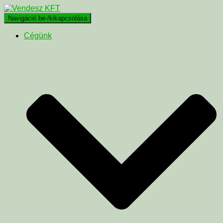
Navigáció be-/kikapcsolása
Cégünk