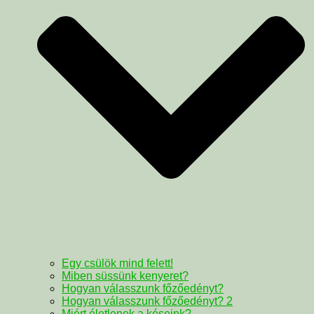
Egy csülök mind felett!
Miben süssünk kenyeret?
Hogyan válasszunk főzőedényt?
Hogyan válasszunk főzőedényt? 2
Miért életlenek a késeink?