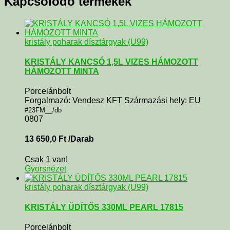
Kapcsolódó termékek
kristály poharak dísztárgyak (U99)
KRISTÁLY KANCSÓ 1,5L VIZES HÁMOZOTT
HÁMOZOTT MINTA
Porcelánbolt
Forgalmazó: Vendesz KFT Származási hely: EU
#23FM__/db
0807
13 650,0
Ft
/Darab
Csak 1 van!
Gyorsnézet
kristály poharak dísztárgyak (U99)
KRISTÁLY ÜDÍTŐS 330ML PEARL 17815
Porcelánbolt