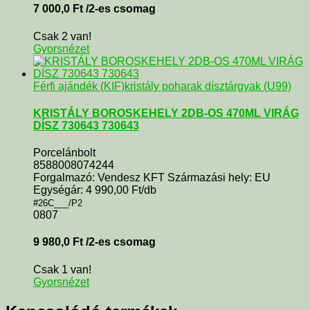
7 000,0
Ft
/2-es csomag
Csak 2 van!
Gyorsnézet
Férfi ajándék (KIF)
kristály poharak dísztárgyak (U99)
KRISTÁLY BOROSKEHELY 2DB-OS 470ML VIRÁG
DÍSZ 730643 730643
Porcelánbolt
8588008074244
Forgalmazó: Vendesz KFT Származási hely: EU
Egységár: 4 990,00 Ft/db
#26C___/P2
0807
9 980,0
Ft
/2-es csomag
Csak 1 van!
Gyorsnézet