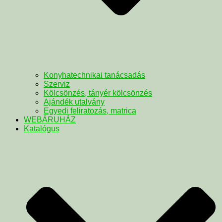
Konyhatechnikai tanácsadás
Szerviz
Kölcsönzés, tányér kölcsönzés
Ajándék utalvány
Egyedi feliratozás, matrica
WEBÁRUHÁZ
Katalógus