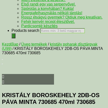
Első randi egy vas serpenyővel.
Spórolás a konyhában? Kukta!
Energiafelhasználás nélküli tárolás!
Rossz étvágyú gyermek? Oldjuk meg kreatívan.
Fehér kenyér recept élesztővel.
Pardicsomlé készítés
Products search
Kezdőlap
/
Üveg termékek
/
kristály poharak dísztárgyak
(U99)
/ KRISTÁLY BOROSKEHELY 2DB-OS PÁVA MINTA
730685 470ml 730685
KRISTÁLY BOROSKEHELY 2DB-OS
PÁVA MINTA 730685 470ml 730685