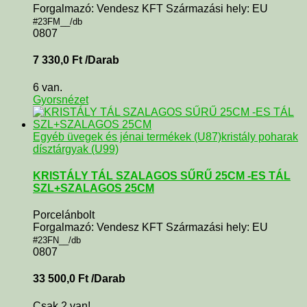
Forgalmazó: Vendesz KFT Származási hely: EU
#23FM__/db
0807
7 330,0
Ft
/Darab
6 van.
Gyorsnézet
Egyéb üvegek és jénai termékek (U87)
kristály poharak
dísztárgyak (U99)
KRISTÁLY TÁL SZALAGOS SŰRŰ 25CM -ES TÁL
SZL+SZALAGOS 25CM
Porcelánbolt
Forgalmazó: Vendesz KFT Származási hely: EU
#23FN__/db
0807
33 500,0
Ft
/Darab
Csak 2 van!