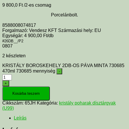
9 800,0
Ft
/2-es csomag
Porcelánbolt.
8588008074817
Forgalmazó: Vendesz KFT Származási hely: EU
Egységár: 4 900,00 Ft/db
#26DB__/P2
0807
2 készleten
KRISTÁLY BOROSKEHELY 2DB-OS PÁVA MINTA 730685
470ml 730685 mennyiség
-
+
Kosárba teszem
Cikkszám:
65JH
Kategória:
kristály poharak dísztárgyak
(U99)
Leírás