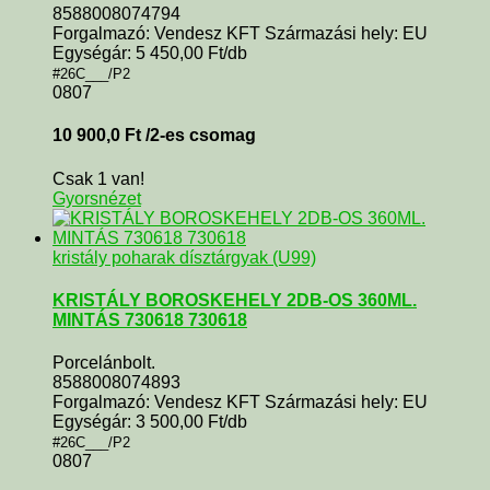
8588008074794
Forgalmazó: Vendesz KFT Származási hely: EU
Egységár: 5 450,00 Ft/db
#26C___/P2
0807
10 900,0
Ft
/2-es csomag
Csak 1 van!
Gyorsnézet
kristály poharak dísztárgyak (U99)
KRISTÁLY BOROSKEHELY 2DB-OS 360ML.
MINTÁS 730618 730618
Porcelánbolt.
8588008074893
Forgalmazó: Vendesz KFT Származási hely: EU
Egységár: 3 500,00 Ft/db
#26C___/P2
0807