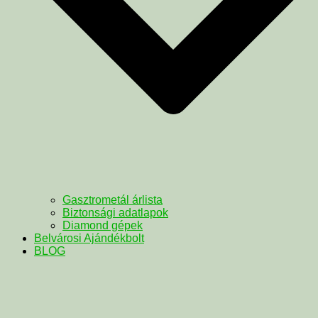
Gasztrometál árlista
Biztonsági adatlapok
Diamond gépek
Belvárosi Ajándékbolt
BLOG