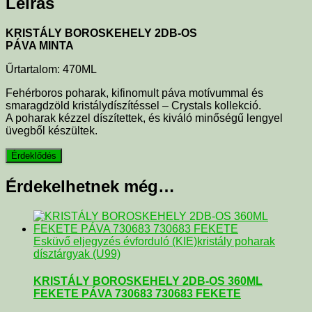
Leírás
KRISTÁLY BOROSKEHELY 2DB-OS
PÁVA MINTA
Űrtartalom: 470ML
Fehérboros poharak, kifinomult páva motívummal és
smaragdzöld kristálydíszítéssel – Crystals kollekció.
A poharak kézzel díszítettek, és kiváló minőségű lengyel
üvegből készültek.
Érdekelhetnek még…
Esküvő eljegyzés évforduló (KIE)
kristály poharak
dísztárgyak (U99)
KRISTÁLY BOROSKEHELY 2DB-OS 360ML
FEKETE PÁVA 730683 730683 FEKETE