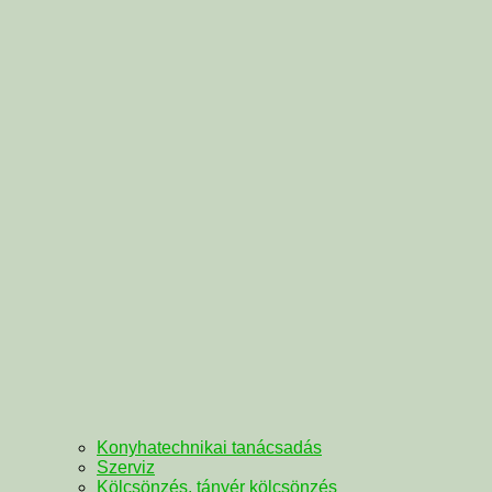
Konyhatechnikai tanácsadás
Szerviz
Kölcsönzés, tányér kölcsönzés