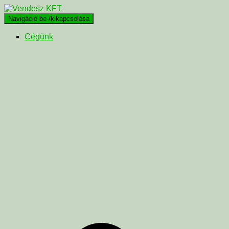
Navigáció be-/kikapcsolása
Cégünk