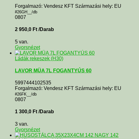
Forgalmazó: Vendesz KFT Származási hely: EU
#26GH__/db
0807
2 950,0
Ft
/Darab
5 van.
Gyorsnézet
Ládák rekeszek (H30)
LAVOR MÜA 7L FOGANTYÚS 60
5997444102535
Forgalmazó: Vendesz KFT Származási hely: EU
#26FK__/db
0807
1 300,0
Ft
/Darab
3 van.
Gyorsnézet