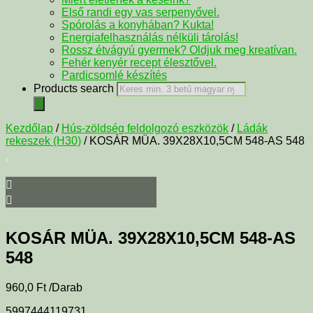
Első randi egy vas serpenyővel.
Spórolás a konyhában? Kukta!
Energiafelhasználás nélküli tárolás!
Rossz étvágyú gyermek? Oldjuk meg kreatívan.
Fehér kenyér recept élesztővel.
Pardicsomlé készítés
Products search
Kezdőlap
/
Hús-zöldség feldolgozó eszközök
/
Ládák
rekeszek (H30)
/ KOSÁR MÜA. 39X28X10,5CM 548-AS 548
KOSÁR MÜA. 39X28X10,5CM 548-AS
548
960,0
Ft
/Darab
5997444119731