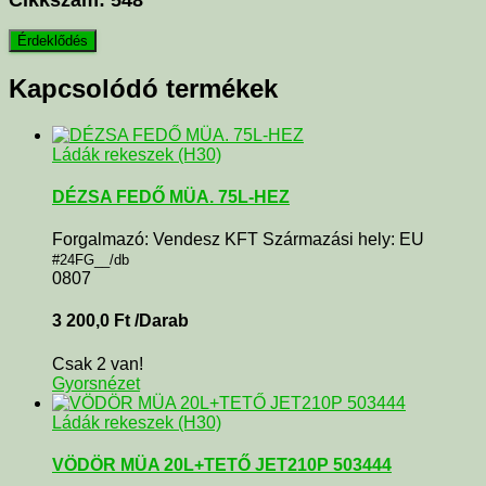
Kapcsolódó termékek
Ládák rekeszek (H30)
DÉZSA FEDŐ MÜA. 75L-HEZ
Forgalmazó: Vendesz KFT Származási hely: EU
#24FG__/db
0807
3 200,0
Ft
/Darab
Csak 2 van!
Gyorsnézet
Ládák rekeszek (H30)
VÖDÖR MÜA 20L+TETŐ JET210P 503444