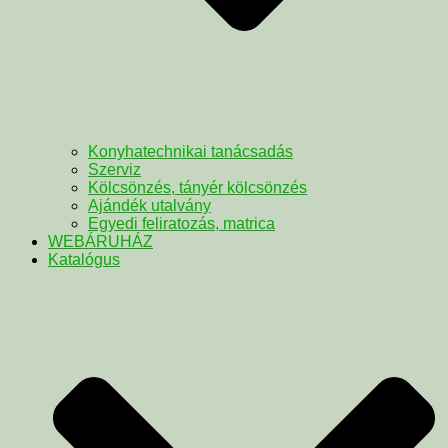
Konyhatechnikai tanácsadás
Szerviz
Kölcsönzés, tányér kölcsönzés
Ajándék utalvány
Egyedi feliratozás, matrica
WEBÁRUHÁZ
Katalógus