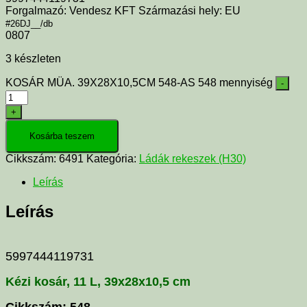
Forgalmazó: Vendesz KFT Származási hely: EU
#26DJ__/db
0807
3 készleten
KOSÁR MÜA. 39X28X10,5CM 548-AS 548 mennyiség
-
+
Kosárba teszem
Cikkszám:
6491
Kategória:
Ládák rekeszek (H30)
Leírás
Leírás
5997444119731
Kézi kosár, 11 L, 39x28x10,5 cm
Cikkszám: 548