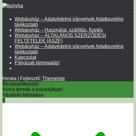
Webáruház – Adatvédelmi irányelvek Adatkezelési
tájékoztató
Webáruház – Használat, szállítás, fizetés
Webáruház – ÁLTALÁNOS SZERZŐDÉSI
FELTÉTELEK (ÁSZF)
Webáruház – Adatvédelmi irányelvek Adatkezelési
tájékoztató
Kapcsolat
Pályázati támogatás!
Hestia | Fejlesztő:
ThemeIsle
Bevásárlókosár
0
Nincs termék a kosaradban!
Vásárlás folytatása
0