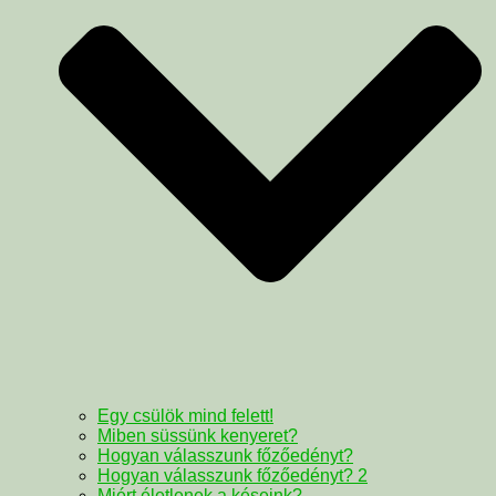
Egy csülök mind felett!
Miben süssünk kenyeret?
Hogyan válasszunk főzőedényt?
Hogyan válasszunk főzőedényt? 2
Miért életlenek a késeink?