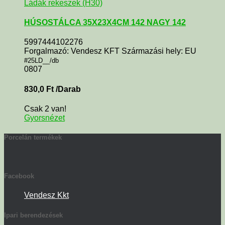
Ládák rekeszek (H30)
HÚSOSTÁLCA 35X23X4CM 142 NAGY 142
5997444102276
Forgalmazó: Vendesz KFT Származási hely: EU
#25LD__/db
0807
830,0
Ft
/Darab
Csak 2 van!
Gyorsnézet
Porcelán termékek
Facebook
Vendesz Kkt
Ipari berendezések