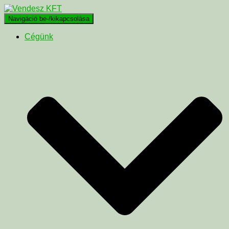
Navigáció be-/kikapcsolása
Cégünk