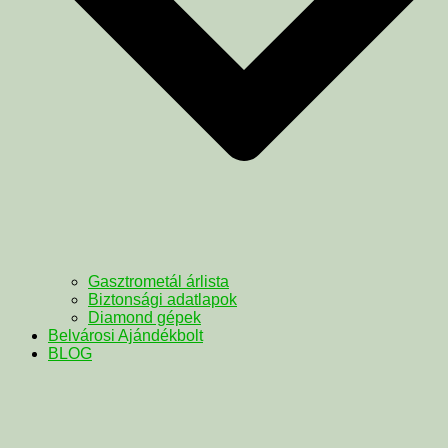
Gasztrometál árlista
Biztonsági adatlapok
Diamond gépek
Belvárosi Ajándékbolt
BLOG