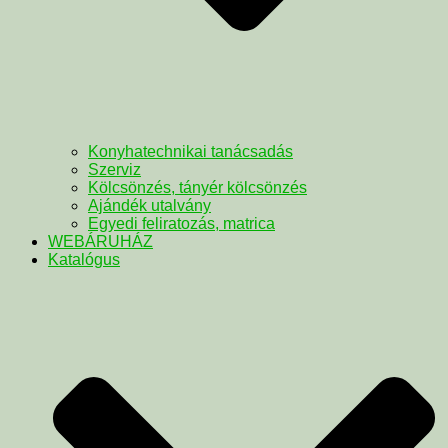
Konyhatechnikai tanácsadás
Szerviz
Kölcsönzés, tányér kölcsönzés
Ajándék utalvány
Egyedi feliratozás, matrica
WEBÁRUHÁZ
Katalógus