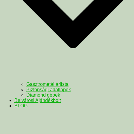
Gasztrometál árlista
Biztonsági adatlapok
Diamond gépek
Belvárosi Ajándékbolt
BLOG