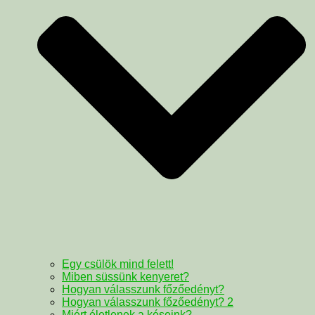
Egy csülök mind felett!
Miben süssünk kenyeret?
Hogyan válasszunk főzőedényt?
Hogyan válasszunk főzőedényt? 2
Miért életlenek a késeink?