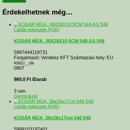
Érdekelhetnek még…
Ládák rekeszek (H30)
KOSÁR MÜA. 39X28X10,5CM 548-AS 548
5997444119731
Forgalmazó: Vendesz KFT Származási hely: EU
#26DJ__/db
0807
960,0
Ft
/Darab
3 van.
Gyorsnézet
Ládák rekeszek (H30)
KOSÁR MÜA. 38x28x17cm 546 546
5999103197401