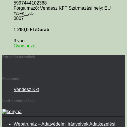
5997444102368
Forgalmazó: Vendesz KFT Származási hely: EU
#26FK__/db
0807
1 200,0
Ft
/Darab
3 van.
Gyorsnézet
Porcelán termékek
Facebook
Vendesz Kkt
Ipari berendezések
Webáruház – Adatvédelmi irányelvek Adatkezelési