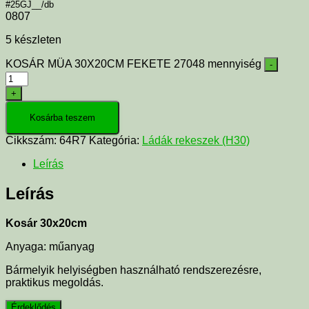
#25GJ__/db
0807
5 készleten
KOSÁR MÜA 30X20CM FEKETE 27048 mennyiség
-
+
Kosárba teszem
Cikkszám:
64R7
Kategória:
Ládák rekeszek (H30)
Leírás
Leírás
Kosár 30x20cm
Anyaga: műanyag
Bármelyik helyiségben használható rendszerezésre,
praktikus megoldás.