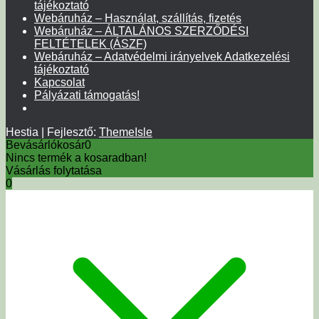
tájékoztató
Webáruház – Használat, szállítás, fizetés
Webáruház – ÁLTALÁNOS SZERZŐDÉSI
FELTÉTELEK (ÁSZF)
Webáruház – Adatvédelmi irányelvek Adatkezelési
tájékoztató
Kapcsolat
Pályázati támogatás!
Hestia | Fejlesztő:
ThemeIsle
Bevásárlókosár
0
Nincs termék a kosaradban!
Vásárlás folytatása
0