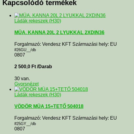
Kapcsolódó termékek
Ládák rekeszek (H30)
MÜA. KANNA 20L 2 LYUKKAL 2XDIN36
Forgalmazó: Vendesz KFT Származási hely: EU
#26GU__/db
0807
2 500,0
Ft
/Darab
30 van.
Gyorsnézet
Ládák rekeszek (H30)
VÖDÖR MÜA 15+TETŐ 504018
Forgalmazó: Vendesz KFT Származási hely: EU
#25GY__/db
0807