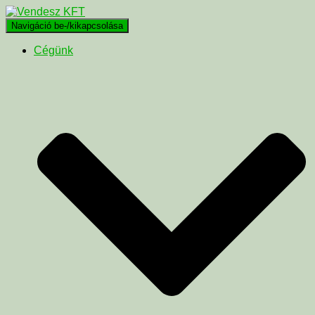
Navigáció be-/kikapcsolása
Cégünk