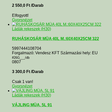
2 550,0
Ft
/Darab
Elfogyott!
Gyorsnézet
Ládák rekeszek (H30)
RUHÁSKOSÁR MÜA 40L M.:60X40X25CM 322
5997444108704
Forgalmazó: Vendesz KFT Származási hely: EU
#26G___/db
0807
3 300,0
Ft
/Darab
Csak 1 van!
Gyorsnézet
Ládák rekeszek (H30)
VÁJLING MÜA. 5L 91