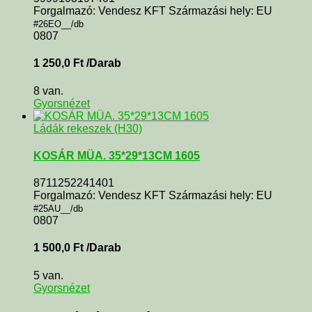
Forgalmazó: Vendesz KFT Származási hely: EU
#26EO__/db
0807
1 250,0
Ft
/Darab
8 van.
Gyorsnézet
Ládák rekeszek (H30)
KOSÁR MÜA. 35*29*13CM 1605
8711252241401
Forgalmazó: Vendesz KFT Származási hely: EU
#25AU__/db
0807
1 500,0
Ft
/Darab
5 van.
Gyorsnézet