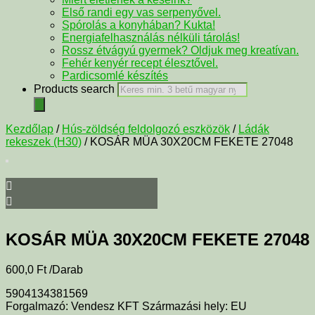
Első randi egy vas serpenyővel.
Spórolás a konyhában? Kukta!
Energiafelhasználás nélküli tárolás!
Rossz étvágyú gyermek? Oldjuk meg kreatívan.
Fehér kenyér recept élesztővel.
Pardicsomlé készítés
Products search
Kezdőlap
/
Hús-zöldség feldolgozó eszközök
/
Ládák
rekeszek (H30)
/ KOSÁR MÜA 30X20CM FEKETE 27048
KOSÁR MÜA 30X20CM FEKETE 27048
600,0
Ft
/Darab
5904134381569
Forgalmazó: Vendesz KFT Származási hely: EU