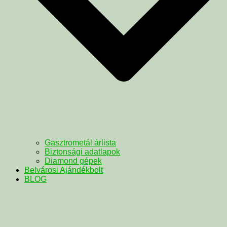
Gasztrometál árlista
Biztonsági adatlapok
Diamond gépek
Belvárosi Ajándékbolt
BLOG