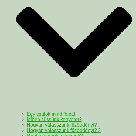
Egy csülök mind felett!
Miben süssünk kenyeret?
Hogyan válasszunk főzőedényt?
Hogyan válasszunk főzőedényt? 2
Miért életlenek a késeink?