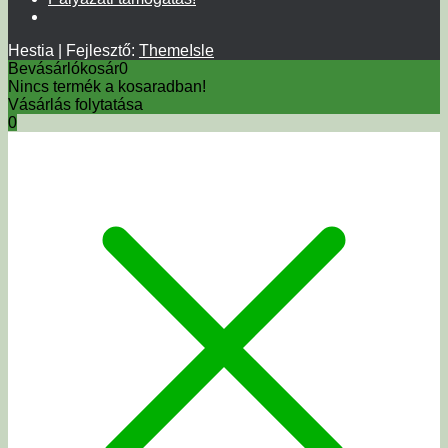
Hestia | Fejlesztő:
ThemeIsle
Bevásárlókosár
0
Nincs termék a kosaradban!
Vásárlás folytatása
0