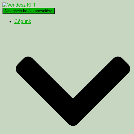
Navigáció be-/kikapcsolása
Cégünk