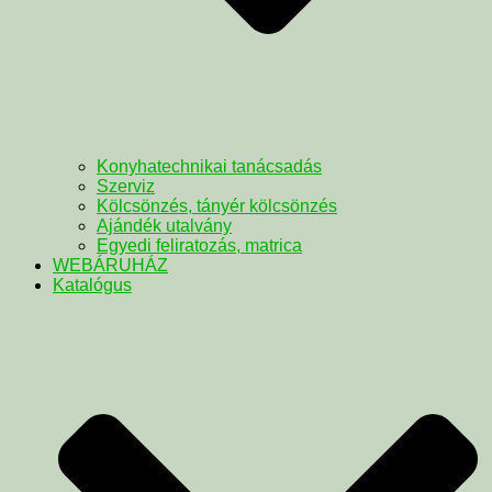
Konyhatechnikai tanácsadás
Szerviz
Kölcsönzés, tányér kölcsönzés
Ajándék utalvány
Egyedi feliratozás, matrica
WEBÁRUHÁZ
Katalógus