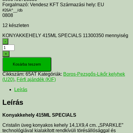
Forgalmazó: Vendesz KFT Származási hely: EU
#26A^__/db
0808
12 készleten
KONYAKKEHELY 415ML SPECIALS 11300350 mennyiség
-
+
Kosárba teszem
Cikkszám:
65AT
Kategóriák:
Boros-Pezsgős-Likőr kelyhek
(U20)
,
Férfi ajándék (KIF)
Leírás
Leírás
Konyakkehely 415ML SPECIALS
Cristalin üveg konyakos kehely 14,1X9,4 cm. „SPARKLE”
technológiával kialakított rendkívüli törésállósággal és