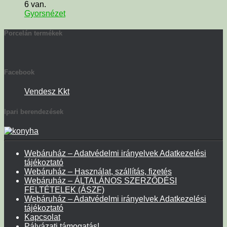
6 van.
Gyorsnézet
Porcelán termékek
Facebook
Vendesz Kkt
Ipari berendezések
Webáruház – Adatvédelmi irányelvek Adatkezelési
tájékoztató
Webáruház – Használat, szállítás, fizetés
Webáruház – ÁLTALÁNOS SZERZŐDÉSI
FELTÉTELEK (ÁSZF)
Webáruház – Adatvédelmi irányelvek Adatkezelési
tájékoztató
Kapcsolat
Pályázati támogatás!