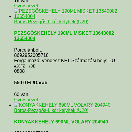
18 van.
Gyorsnézet
Boros-Pezsgős-Likőr kelyhek (U20)
PEZSGŐSKEHELY 190ML MISKET 13640082
13654004
Porcelánbolt.
8692952005718
Forgalmazó: Vendesz KFT Származási hely: EU
#26FZ__/DB
0808
550,0
Ft
/Darab
60 van.
Gyorsnézet
Boros-Pezsgős-Likőr kelyhek (U20)
KONYAKKEHELY 690ML VOLARY 204940