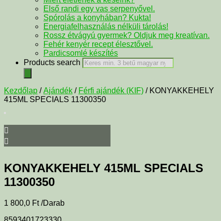
Első randi egy vas serpenyővel.
Spórolás a konyhában? Kukta!
Energiafelhasználás nélküli tárolás!
Rossz étvágyú gyermek? Oldjuk meg kreatívan.
Fehér kenyér recept élesztővel.
Pardicsomlé készítés
Products search
Kezdőlap
/
Ajándék
/
Férfi ajándék (KIF)
/ KONYAKKEHELY
415ML SPECIALS 11300350
KONYAKKEHELY 415ML SPECIALS
11300350
1 800,0
Ft
/Darab
8593401723330