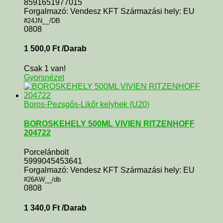
8591651977015
Forgalmazó: Vendesz KFT Származási hely: EU
#24JN__/DB
0808
1 500,0
Ft
/Darab
Csak 1 van!
Gyorsnézet
Boros-Pezsgős-Likőr kelyhek (U20)
BOROSKEHELY 500ML VIVIEN RITZENHOFF
204722
Porcelánbolt
5999045453641
Forgalmazó: Vendesz KFT Származási hely: EU
#26AW__/db
0808
1 340,0
Ft
/Darab