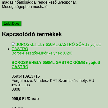
magas hőállósággal rendelkező üvegpohár.
Mosogatógépben mosható.
Kapcsolódó termékek
Boros-Pezsgős-Likőr kelyhek (U20)
BOROSKEHELY 650ML GASTRÓ GÖMB nyújtott
GASTRÓ
8593410913715
Forgalmazó: Vendesz KFT Származási hely: EU
#26GH__/DB
0808
990,0
Ft
/Darab