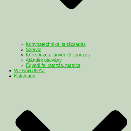
Konyhatechnikai tanácsadás
Szerviz
Kölcsönzés, tányér kölcsönzés
Ajándék utalvány
Egyedi feliratozás, matrica
WEBÁRUHÁZ
Katalógus