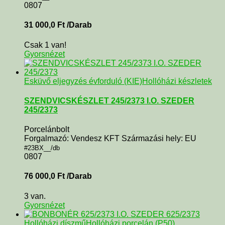
0807
31 000,0
Ft
/Darab
Csak 1 van!
Gyorsnézet
Esküvő eljegyzés évforduló (KIE)
Hollóházi készletek
SZENDVICSKÉSZLET 245/2373 I.O. SZEDER
245/2373
Porcelánbolt
Forgalmazó: Vendesz KFT Származási hely: EU
#23BX__/db
0807
76 000,0
Ft
/Darab
3 van.
Gyorsnézet
Hollóházi díszmű
Hollóházi porcelán (P50)