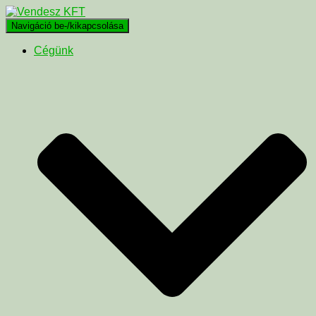
Navigáció be-/kikapcsolása
Cégünk