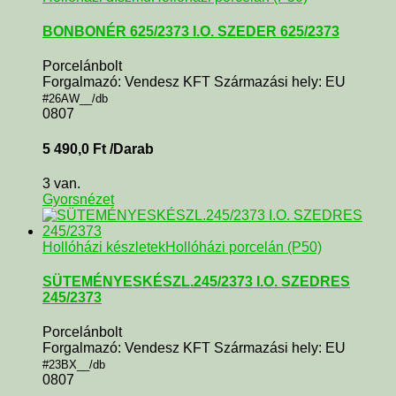
BONBONÉR 625/2373 I.O. SZEDER 625/2373
Porcelánbolt
Forgalmazó: Vendesz KFT Származási hely: EU
#26AW__/db
0807
5 490,0
Ft
/Darab
3 van.
Gyorsnézet
Hollóházi készletek
Hollóházi porcelán (P50)
SÜTEMÉNYESKÉSZL.245/2373 I.O. SZEDRES
245/2373
Porcelánbolt
Forgalmazó: Vendesz KFT Származási hely: EU
#23BX__/db
0807