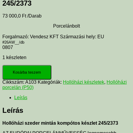
245/2373
73 000,0
Ft
/Darab
Porcelánbolt
Forgalmazó: Vendesz KFT Származási hely: EU
#26AW__/db
0807
1 készleten
Kosárba teszem
Cikkszám:
A103
Kategóriák:
Hollóházi készletek
,
Hollóházi
porcelán (P50)
Leírás
Leírás
Hollóházi szeder mintás kompótos készlet 245/2373