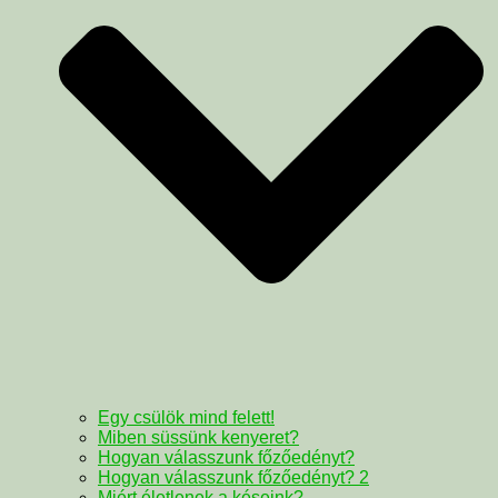
Egy csülök mind felett!
Miben süssünk kenyeret?
Hogyan válasszunk főzőedényt?
Hogyan válasszunk főzőedényt? 2
Miért életlenek a késeink?