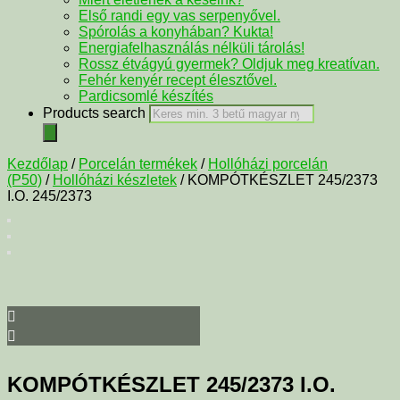
Első randi egy vas serpenyővel.
Spórolás a konyhában? Kukta!
Energiafelhasználás nélküli tárolás!
Rossz étvágyú gyermek? Oldjuk meg kreatívan.
Fehér kenyér recept élesztővel.
Pardicsomlé készítés
Products search
Kezdőlap
/
Porcelán termékek
/
Hollóházi porcelán
(P50)
/
Hollóházi készletek
/ KOMPÓTKÉSZLET 245/2373
I.O. 245/2373
KOMPÓTKÉSZLET 245/2373 I.O.