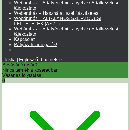
Webáruház – Adatvédelmi irányelvek Adatkezelési
tájékoztató
Webáruház – Használat, szállítás, fizetés
Webáruház – ÁLTALÁNOS SZERZŐDÉSI
FELTÉTELEK (ÁSZF)
Webáruház – Adatvédelmi irányelvek Adatkezelési
tájékoztató
Kapcsolat
Pályázati támogatás!
Hestia | Fejlesztő:
ThemeIsle
Bevásárlókosár
0
Nincs termék a kosaradban!
Vásárlás folytatása
0