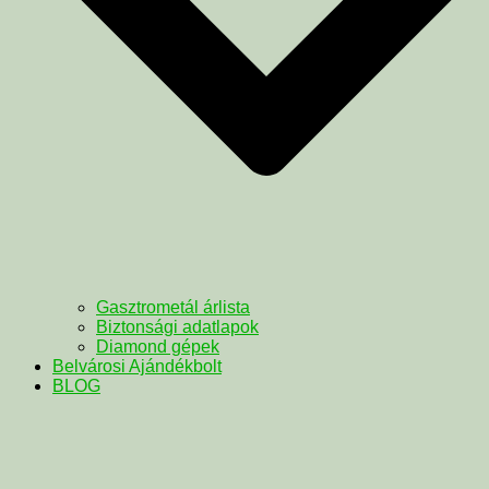
Gasztrometál árlista
Biztonsági adatlapok
Diamond gépek
Belvárosi Ajándékbolt
BLOG