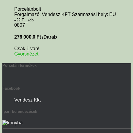
Porcelánbolt
Forgalmazó: Vendesz KFT Származási hely: EU
#22IT__/db
0807
276 000,0
Ft
/Darab
Csak 1 van!
Gyorsnézet
Porcelán termékek
Facebook
Vendesz Kkt
Ipari berendezések