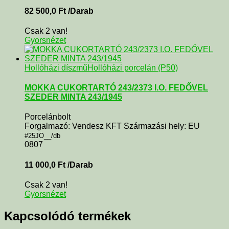
82 500,0
Ft
/Darab
Csak 2 van!
Gyorsnézet
Hollóházi díszmű
Hollóházi porcelán (P50)
MOKKA CUKORTARTÓ 243/2373 I.O. FEDŐVEL
SZEDER MINTA 243/1945
Porcelánbolt
Forgalmazó: Vendesz KFT Származási hely: EU
#25JO__/db
0807
11 000,0
Ft
/Darab
Csak 2 van!
Gyorsnézet
Kapcsolódó termékek