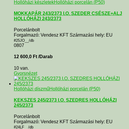
Hollóházi készletek
Hollóházi porcelán (P50)
MOKKAPÁR 243/2373 I.O. SZEDER CSÉSZE+ALJ
HOLLÓHÁZI 243/2373
Porcelánbolt
Forgalmazó: Vendesz KFT Származási hely: EU
#25JO__/db
0807
12 600,0
Ft
/Darab
10 van.
Gyorsnézet
Hollóházi díszmű
Hollóházi porcelán (P50)
KEKSZES 245/2373 I.O. SZEDRES HOLLÓHÁZI
245/2373
Porcelánbolt
Forgalmazó: Vendesz KFT Származási hely: EU
#24LF__/db