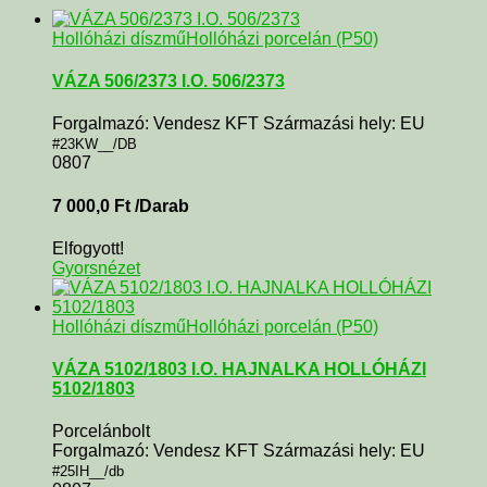
Hollóházi díszmű
Hollóházi porcelán (P50)
VÁZA 506/2373 I.O. 506/2373
Forgalmazó: Vendesz KFT Származási hely: EU
#23KW__/DB
0807
7 000,0
Ft
/Darab
Elfogyott!
Gyorsnézet
Hollóházi díszmű
Hollóházi porcelán (P50)
VÁZA 5102/1803 I.O. HAJNALKA HOLLÓHÁZI
5102/1803
Porcelánbolt
Forgalmazó: Vendesz KFT Származási hely: EU
#25IH__/db