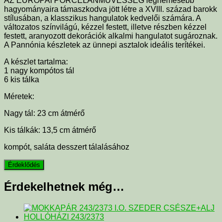
AZ EURÓPAI PORCELÁNMŰVESSÉG legnemesebb
hagyományaira támaszkodva jött létre a XVIII. század barokk
stílusában, a klasszikus hangulatok kedvelői számára. A
változatos színvilágú, kézzel festett, illetve részben kézzel
festett, aranyozott dekorációk alkalmi hangulatot sugároznak.
A Pannónia készletek az ünnepi asztalok ideális terítékei.
A készlet tartalma:
1 nagy kompótos tál
6 kis tálka
Méretek:
Nagy tál: 23 cm átmérő
Kis tálkák: 13,5 cm átmérő
kompót, saláta desszert tálalásához
Érdekelhetnek még…