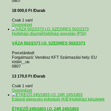
0807
18 000,0
Ft
/Darab
Csak 1 van!
Gyorsnézet
Hollóházi díszmű
Hollóházi porcelán (P50)
VÁZA 502/2373 I.O. SZEDRES 502/2373
Porcelánbolt
Forgalmazó: Vendesz KFT Származási hely: EU
#26BR__/db
0807
13 170,0
Ft
/Darab
Csak 1 van!
Gyorsnézet
Esküvő eljegyzés évforduló (KIE)
Hollóházi készletek
ÉTKEZŐ 245/1803 I.O. 24R 245/1803