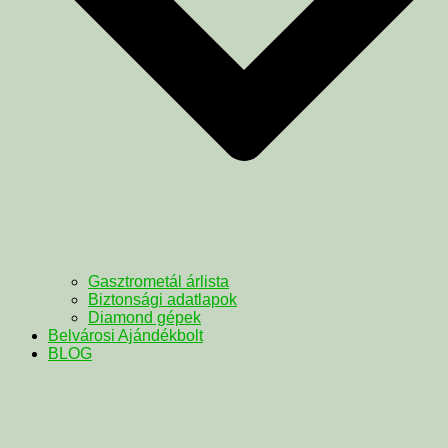
Gasztrometál árlista
Biztonsági adatlapok
Diamond gépek
Belvárosi Ajándékbolt
BLOG