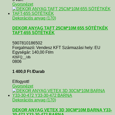
Gyorsnézet
Dekorációs anyag (170)
DEKOR ANYAG TAFT 25CM*10M 655 SÖTÉTKÉK
TAFT-655 SÖTÉTKÉK
5907810186502
Forgalmazó: Vendesz KFT Származási hely: EU
Egységár: 140,00 Ft/m
#26FQ__/db
0806
1 400,0
Ft
/Darab
Elfogyott!
Gyorsnézet
Dekorációs anyag (170)
DEKOR ANYAG VETEX 3D 30CM*10M BARNA Y33-
30-472 Y33-30-472 BARNA