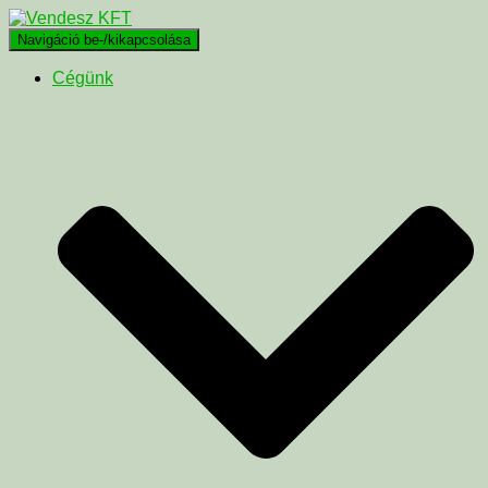
Navigáció be-/kikapcsolása
Cégünk