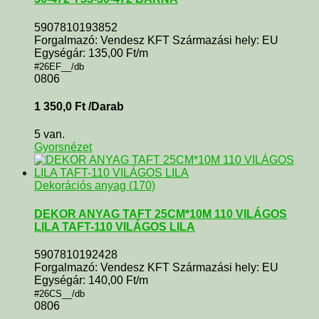
5907810193852
Forgalmazó: Vendesz KFT Származási hely: EU
Egységár: 135,00 Ft/m
#26EF__/db
0806
1 350,0
Ft
/Darab
5 van.
Gyorsnézet
Dekorációs anyag (170)
DEKOR ANYAG TAFT 25CM*10M 110 VILÁGOS
LILA TAFT-110 VILÁGOS LILA
5907810192428
Forgalmazó: Vendesz KFT Származási hely: EU
Egységár: 140,00 Ft/m
#26CS__/db
0806