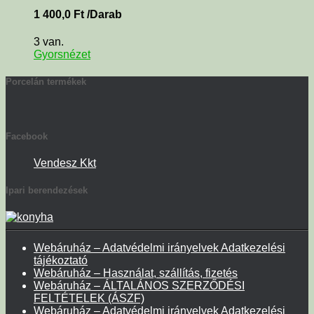
1 400,0
Ft
/Darab
3 van.
Gyorsnézet
Porcelán termékek
Facebook
Vendesz Kkt
Ipari berendezések
Webáruház – Adatvédelmi irányelvek Adatkezelési
tájékoztató
Webáruház – Használat, szállítás, fizetés
Webáruház – ÁLTALÁNOS SZERZŐDÉSI
FELTÉTELEK (ÁSZF)
Webáruház – Adatvédelmi irányelvek Adatkezelési