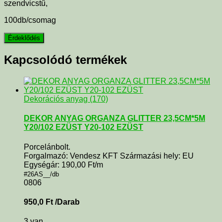
szendvicstű,
100db/csomag
Kapcsolódó termékek
Dekorációs anyag (170)
DEKOR ANYAG ORGANZA GLITTER 23,5CM*5M
Y20/102 EZÜST Y20-102 EZÜST
Porcelánbolt.
Forgalmazó: Vendesz KFT Származási hely: EU
Egységár: 190,00 Ft/m
#26AS__/db
0806
950,0
Ft
/Darab
3 van.