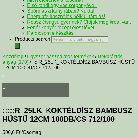
Első randi egy vas serpenyővel.
Spórolás a konyhában? Kukta!
Energiafelhasználás nélküli tárolás!
Rossz étvágyú gyermek? Oldjuk meg kreatívan.
Fehér kenyér recept élesztővel.
Pardicsomlé készítés
Products search
Kezdőlap
/
Egyszer használatos termékek
/
Dekorációs
anyag (170)
/ :::::R_25LK_KOKTÉLDÍSZ BAMBUSZ HÚSTŰ
12CM 100DB/CS 712/100
:::::R_25LK_KOKTÉLDÍSZ BAMBUSZ
HÚSTŰ 12CM 100DB/CS 712/100
500,0
Ft
/Csomag