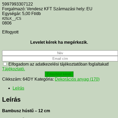
5997993307122
Forgalmazó: Vendesz KFT Származási hely: EU
Egységár: 5,00 Ft/db
#25LK__/CS
0806
Elfogyott
Levelet kérek ha megérkezik.
Elfogadom az adatkezelési tájékoztatóban foglaltakat!
Tájékoztató.
Értesítést kérek
Cikkszám:
64DY
Kategória:
Dekorációs anyag (170)
Leírás
Leírás
Bambusz hústű – 12 cm