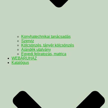
Konyhatechnikai tanácsadás
Szerviz
Kölcsönzés, tányér kölcsönzés
Ajándék utalvány
Egyedi feliratozás, matrica
WEBÁRUHÁZ
Katalógus