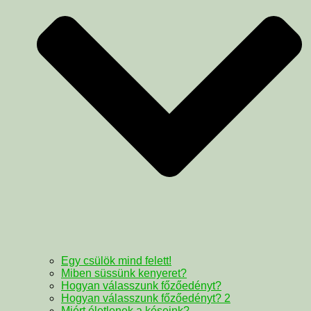
Egy csülök mind felett!
Miben süssünk kenyeret?
Hogyan válasszunk főzőedényt?
Hogyan válasszunk főzőedényt? 2
Miért életlenek a késeink?