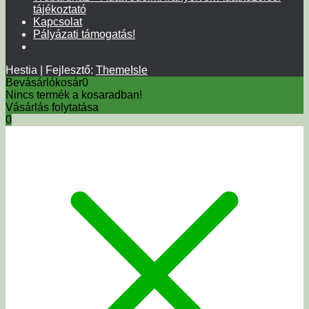
tájékoztató
Kapcsolat
Pályázati támogatás!
Hestia | Fejlesztő:
ThemeIsle
Bevásárlókosár
0
Nincs termék a kosaradban!
Vásárlás folytatása
0