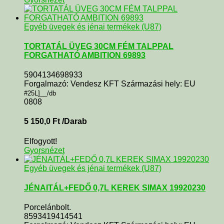
Egyéb üvegek és jénai termékek (U87)
TORTATÁL ÜVEG 30CM FÉM TALPPAL
FORGATHATÓ AMBITION 69893
5904134698933
Forgalmazó: Vendesz KFT Származási hely: EU
#25L]__/db
0808
5 150,0
Ft
/Darab
Elfogyott!
Gyorsnézet
Egyéb üvegek és jénai termékek (U87)
JÉNAITÁL+FEDŐ 0,7L KEREK SIMAX 19920230
Porcelánbolt.
8593419414541