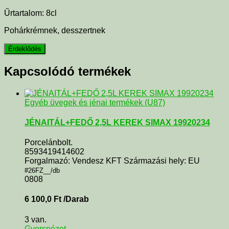
Űrtartalom: 8cl
Pohárkrémnek, desszertnek
Kapcsolódó termékek
Egyéb üvegek és jénai termékek (U87)
JÉNAITÁL+FEDŐ 2,5L KEREK SIMAX 19920234
Porcelánbolt.
8593419414602
Forgalmazó: Vendesz KFT Származási hely: EU
#26FZ__/db
0808
6 100,0
Ft
/Darab
3 van.
Gyorsnézet