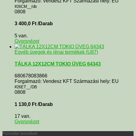
Forgalmazó: Vendesz KFT Származási hely: EU
#26CM__/db
0808
3 400,0
Ft
/Darab
5 van.
Gyorsnézet
Egyéb üvegek és jénai termékek (U87)
TÁLKA 12X12CM TOKIO ÜVEG 64343
680678083866
Forgalmazó: Vendesz KFT Származási hely: EU
#26ET__/DB
0808
1 130,0
Ft
/Darab
17 van.
Gyorsnézet
Porcelán termékek