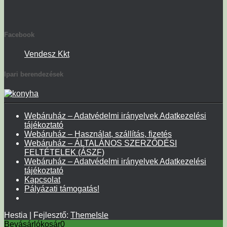
Facebook
Vendesz Kkt
Ipari berendezések
Webáruház – Adatvédelmi irányelvek Adatkezelési
tájékoztató
Webáruház – Használat, szállítás, fizetés
Webáruház – ÁLTALÁNOS SZERZŐDÉSI
FELTÉTELEK (ÁSZF)
Webáruház – Adatvédelmi irányelvek Adatkezelési
tájékoztató
Kapcsolat
Pályázati támogatás!
Hestia | Fejlesztő:
ThemeIsle
Bevásárlókosár
0