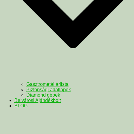
Gasztrometál árlista
Biztonsági adatlapok
Diamond gépek
Belvárosi Ajándékbolt
BLOG