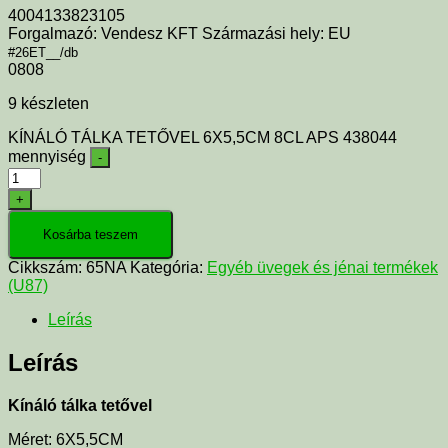
4004133823105
Forgalmazó: Vendesz KFT Származási hely: EU
#26ET__/db
0808
9 készleten
KÍNÁLÓ TÁLKA TETŐVEL 6X5,5CM 8CL APS 438044
mennyiség
-
+
Kosárba teszem
Cikkszám:
65NA
Kategória:
Egyéb üvegek és jénai termékek
(U87)
Leírás
Leírás
Kínáló tálka tetővel
Méret: 6X5,5CM