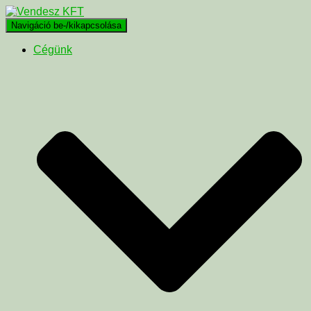
Navigáció be-/kikapcsolása
Cégünk