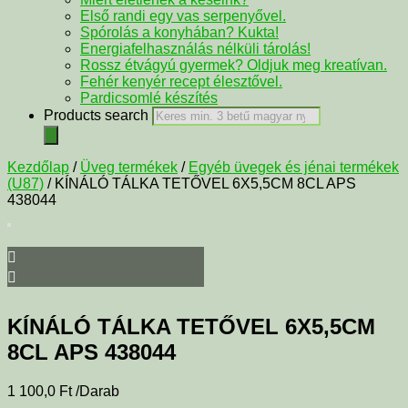
Első randi egy vas serpenyővel.
Spórolás a konyhában? Kukta!
Energiafelhasználás nélküli tárolás!
Rossz étvágyú gyermek? Oldjuk meg kreatívan.
Fehér kenyér recept élesztővel.
Pardicsomlé készítés
Products search
Kezdőlap
/
Üveg termékek
/
Egyéb üvegek és jénai termékek
(U87)
/ KÍNÁLÓ TÁLKA TETŐVEL 6X5,5CM 8CL APS
438044
KÍNÁLÓ TÁLKA TETŐVEL 6X5,5CM
8CL APS 438044
1 100,0
Ft
/Darab