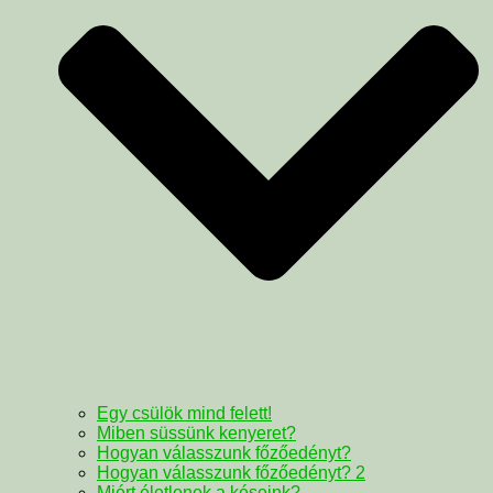
Egy csülök mind felett!
Miben süssünk kenyeret?
Hogyan válasszunk főzőedényt?
Hogyan válasszunk főzőedényt? 2
Miért életlenek a késeink?