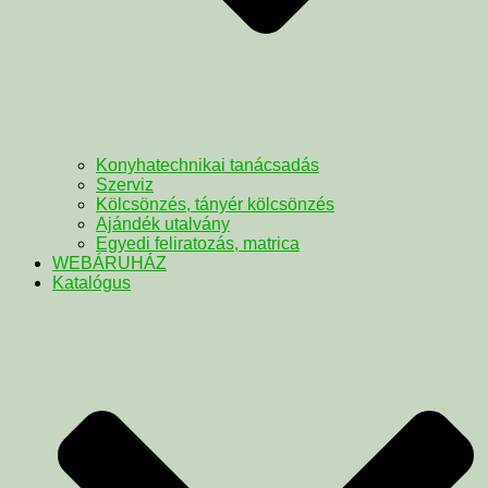
Konyhatechnikai tanácsadás
Szerviz
Kölcsönzés, tányér kölcsönzés
Ajándék utalvány
Egyedi feliratozás, matrica
WEBÁRUHÁZ
Katalógus