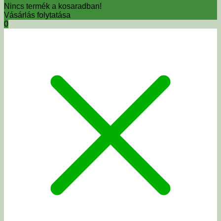
Nincs termék a kosaradban!
Vásárlás folytatása
0