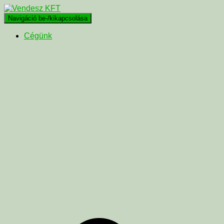
Navigáció be-/kikapcsolása
Cégünk