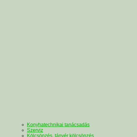
Konyhatechnikai tanácsadás
Szerviz
Kölcsönzés, tányér kölcsönzés