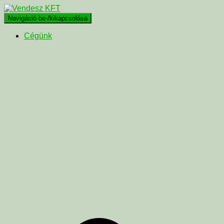
Navigáció be-/kikapcsolása
Cégünk