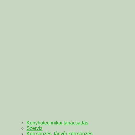
Konyhatechnikai tanácsadás
Szerviz
Kölcsönzés, tányér kölcsönzés