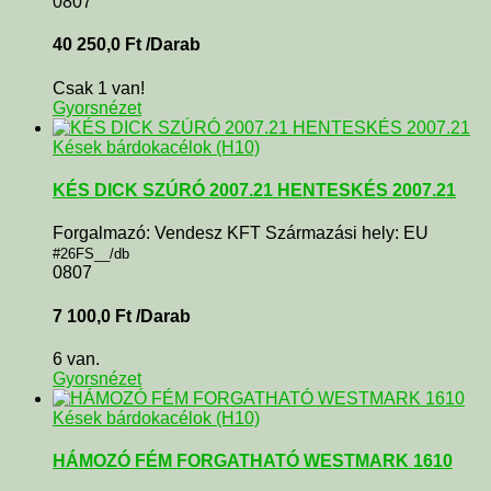
0807
40 250,0
Ft
/Darab
Csak 1 van!
Gyorsnézet
Kések bárdokacélok (H10)
KÉS DICK SZÚRÓ 2007.21 HENTESKÉS 2007.21
Forgalmazó: Vendesz KFT Származási hely: EU
#26FS__/db
0807
7 100,0
Ft
/Darab
6 van.
Gyorsnézet
Kések bárdokacélok (H10)
HÁMOZÓ FÉM FORGATHATÓ WESTMARK 1610