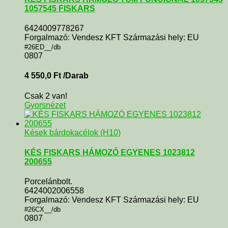
1057545 FISKARS
6424009778267
Forgalmazó: Vendesz KFT Származási hely: EU
#26ED__/db
0807
4 550,0
Ft
/Darab
Csak 2 van!
Gyorsnézet
Kések bárdokacélok (H10)
KÉS FISKARS HÁMOZÓ EGYENES 1023812
200655
Porcelánbolt.
6424002006558
Forgalmazó: Vendesz KFT Származási hely: EU
#26CX__/db
0807