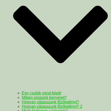
Egy csülök mind felett!
Miben süssünk kenyeret?
Hogyan válasszunk főzőedényt?
Hogyan válasszunk főzőedényt? 2
Miért életlenek a késeink?