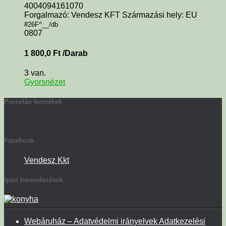
4004094161070
Forgalmazó: Vendesz KFT Származási hely: EU
#26F^__/db
0807
1 800,0
Ft
/Darab
3 van.
Gyorsnézet
Porcelán termékek
Facebook
Vendesz Kkt
Ipari berendezések
Webáruház – Adatvédelmi irányelvek Adatkezelési