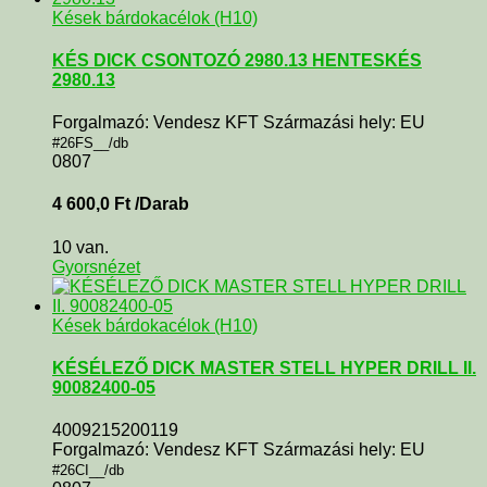
Kések bárdokacélok (H10)
KÉS DICK CSONTOZÓ 2980.13 HENTESKÉS
2980.13
Forgalmazó: Vendesz KFT Származási hely: EU
#26FS__/db
0807
4 600,0
Ft
/Darab
10 van.
Gyorsnézet
Kések bárdokacélok (H10)
KÉSÉLEZŐ DICK MASTER STELL HYPER DRILL II.
90082400-05
4009215200119
Forgalmazó: Vendesz KFT Származási hely: EU
#26CI__/db