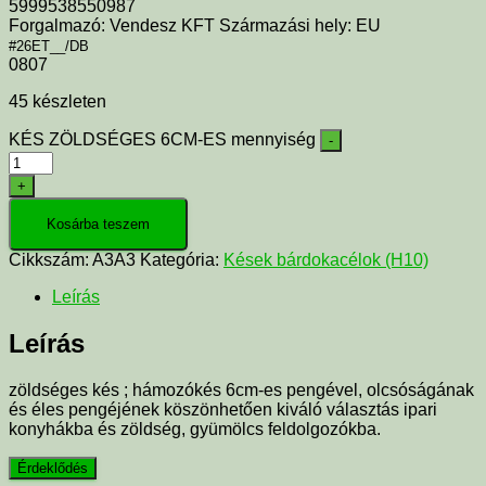
5999538550987
Forgalmazó: Vendesz KFT Származási hely: EU
#26ET__/DB
0807
45 készleten
KÉS ZÖLDSÉGES 6CM-ES mennyiség
-
+
Kosárba teszem
Cikkszám:
A3A3
Kategória:
Kések bárdokacélok (H10)
Leírás
Leírás
zöldséges kés ; hámozókés 6cm-es pengével, olcsóságának
és éles pengéjének köszönhetően kiváló választás ipari
konyhákba és zöldség, gyümölcs feldolgozókba.