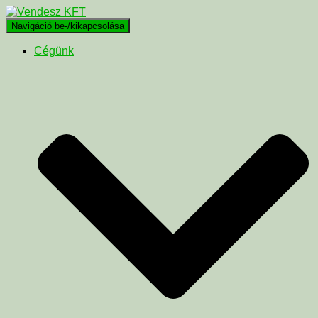
Navigáció be-/kikapcsolása
Cégünk