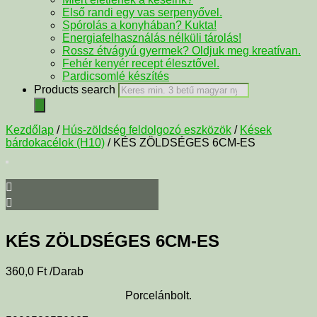
Első randi egy vas serpenyővel.
Spórolás a konyhában? Kukta!
Energiafelhasználás nélküli tárolás!
Rossz étvágyú gyermek? Oldjuk meg kreatívan.
Fehér kenyér recept élesztővel.
Pardicsomlé készítés
Products search
Kezdőlap
/
Hús-zöldség feldolgozó eszközök
/
Kések
bárdokacélok (H10)
/ KÉS ZÖLDSÉGES 6CM-ES
KÉS ZÖLDSÉGES 6CM-ES
360,0
Ft
/Darab
Porcelánbolt.