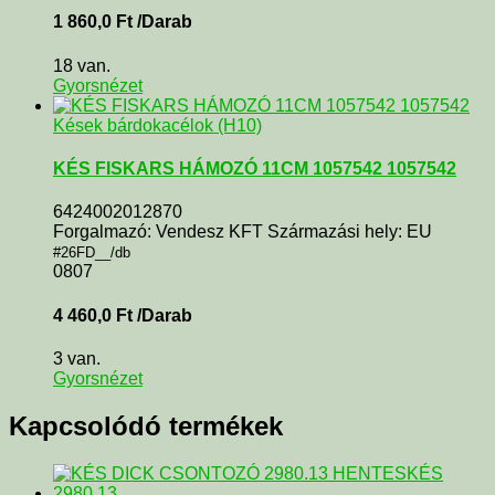
1 860,0
Ft
/Darab
18 van.
Gyorsnézet
Kések bárdokacélok (H10)
KÉS FISKARS HÁMOZÓ 11CM 1057542 1057542
6424002012870
Forgalmazó: Vendesz KFT Származási hely: EU
#26FD__/db
0807
4 460,0
Ft
/Darab
3 van.
Gyorsnézet
Kapcsolódó termékek