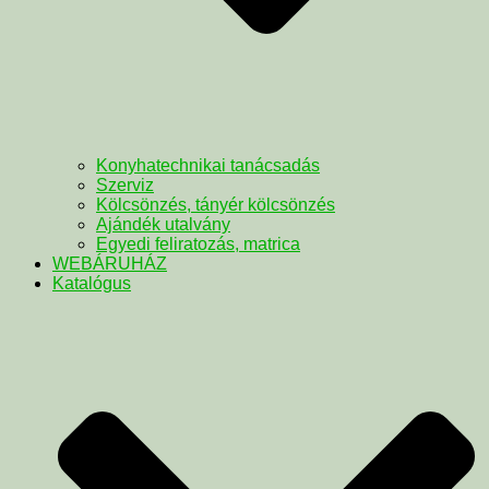
Konyhatechnikai tanácsadás
Szerviz
Kölcsönzés, tányér kölcsönzés
Ajándék utalvány
Egyedi feliratozás, matrica
WEBÁRUHÁZ
Katalógus