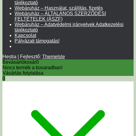
tájékoztató
Webáruház – Használat, szállítás, fizetés
Webáruház – ÁLTALÁNOS SZERZŐDÉSI
FELTÉTELEK (ÁSZF)
Webáruház – Adatvédelmi irányelvek Adatkezelési
tájékoztató
Kapcsolat
Pályázati támogatás!
Hestia | Fejlesztő:
ThemeIsle
Bevásárlókosár
0
Nincs termék a kosaradban!
Vásárlás folytatása
0