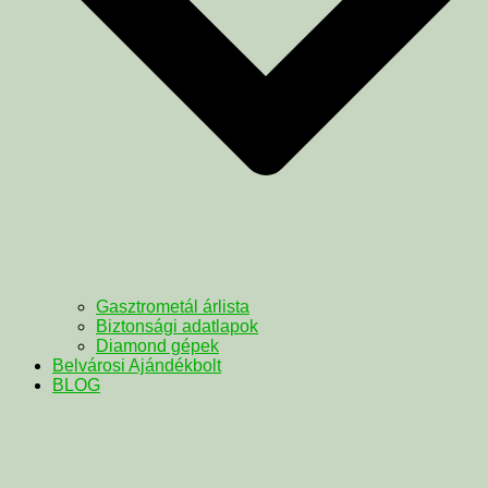
Gasztrometál árlista
Biztonsági adatlapok
Diamond gépek
Belvárosi Ajándékbolt
BLOG