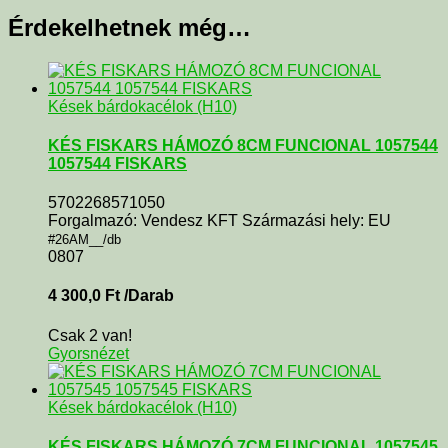
Érdekelhetnek még…
Kések bárdokacélok (H10)
KÉS FISKARS HÁMOZÓ 8CM FUNCIONAL 1057544
1057544 FISKARS
5702268571050
Forgalmazó: Vendesz KFT Származási hely: EU
#26AM__/db
0807
4 300,0
Ft
/Darab
Csak 2 van!
Gyorsnézet
Kések bárdokacélok (H10)
KÉS FISKARS HÁMOZÓ 7CM FUNCIONAL 1057545