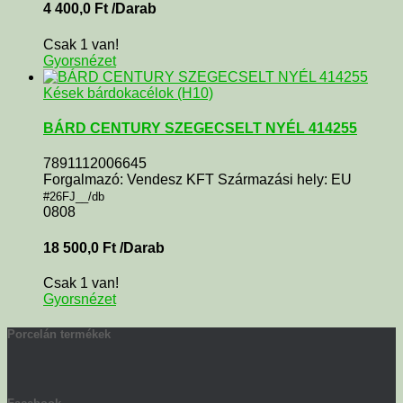
4 400,0
Ft
/Darab
Csak 1 van!
Gyorsnézet
Kések bárdokacélok (H10)
BÁRD CENTURY SZEGECSELT NYÉL 414255
7891112006645
Forgalmazó: Vendesz KFT Származási hely: EU
#26FJ__/db
0808
18 500,0
Ft
/Darab
Csak 1 van!
Gyorsnézet
Porcelán termékek