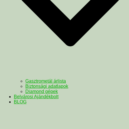
Gasztrometál árlista
Biztonsági adatlapok
Diamond gépek
Belvárosi Ajándékbolt
BLOG