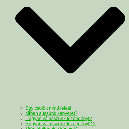
Egy csülök mind felett!
Miben süssünk kenyeret?
Hogyan válasszunk főzőedényt?
Hogyan válasszunk főzőedényt? 2
Miért életlenek a késeink?