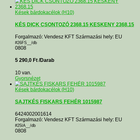
Kések bárdokacélok (H10)
KÉS DICK CSONTOZÓ 2368.15 KESKENY 2368.15
Forgalmazó: Vendesz KFT Származási hely: EU
#26FS__/db
0808
5 290,0
Ft
/Darab
10 van.
Gyorsnézet
Kések bárdokacélok (H10)
SAJTKÉS FISKARS FEHÉR 1015987
6424002001614
Forgalmazó: Vendesz KFT Származási hely: EU
#25IA__/db
0808