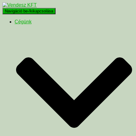
Navigáció be-/kikapcsolása
Cégünk