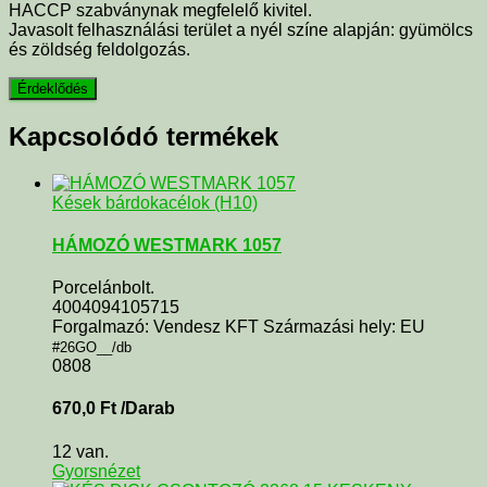
HACCP szabványnak megfelelő kivitel.
Javasolt felhasználási terület a nyél színe alapján: gyümölcs
és zöldség feldolgozás.
Kapcsolódó termékek
Kések bárdokacélok (H10)
HÁMOZÓ WESTMARK 1057
Porcelánbolt.
4004094105715
Forgalmazó: Vendesz KFT Származási hely: EU
#26GO__/db
0808
670,0
Ft
/Darab
12 van.
Gyorsnézet