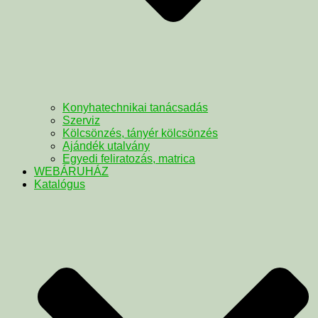
Konyhatechnikai tanácsadás
Szerviz
Kölcsönzés, tányér kölcsönzés
Ajándék utalvány
Egyedi feliratozás, matrica
WEBÁRUHÁZ
Katalógus