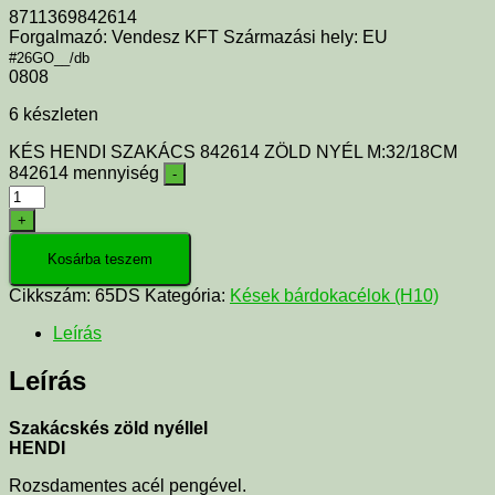
8711369842614
Forgalmazó: Vendesz KFT Származási hely: EU
#26GO__/db
0808
6 készleten
KÉS HENDI SZAKÁCS 842614 ZÖLD NYÉL M:32/18CM
842614 mennyiség
-
+
Kosárba teszem
Cikkszám:
65DS
Kategória:
Kések bárdokacélok (H10)
Leírás
Leírás
Szakácskés zöld nyéllel
HENDI
Rozsdamentes acél pengével.