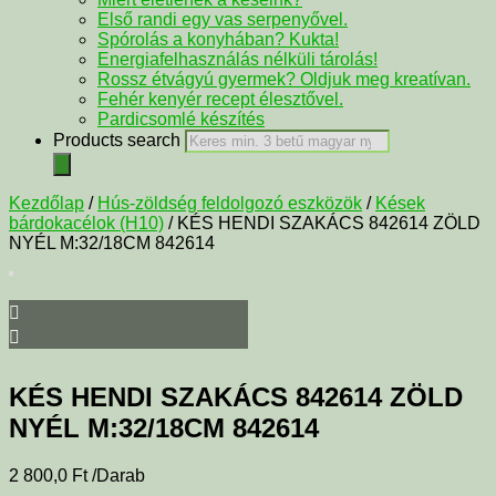
Első randi egy vas serpenyővel.
Spórolás a konyhában? Kukta!
Energiafelhasználás nélküli tárolás!
Rossz étvágyú gyermek? Oldjuk meg kreatívan.
Fehér kenyér recept élesztővel.
Pardicsomlé készítés
Products search
Kezdőlap
/
Hús-zöldség feldolgozó eszközök
/
Kések
bárdokacélok (H10)
/ KÉS HENDI SZAKÁCS 842614 ZÖLD
NYÉL M:32/18CM 842614
KÉS HENDI SZAKÁCS 842614 ZÖLD
NYÉL M:32/18CM 842614
2 800,0
Ft
/Darab