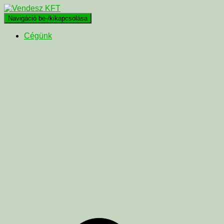
Navigáció be-/kikapcsolása
Cégünk