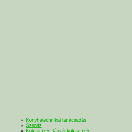
Konyhatechnikai tanácsadás
Szerviz
Kölcsönzés, tányér kölcsönzés