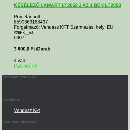
KÉSÉLEZŐ LAMART LT2058 3 AZ 1 BEN LT2058
Porcelánbolt.
8590669188437
Forgalmazó: Vendesz KFT Származási hely: EU
#26FX__/db
0807
3 600,0
Ft
/Darab
4 van.
Gyorsnézet
Porcelán termékek
Facebook
Vendesz Kkt
Ipari berendezések