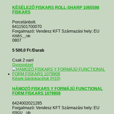
KÉSÉLEZŐ FISKARS ROLL-SHARP 1065598
FISKARS
Porcelánbolt.
6411501700070
Forgalmazó: Vendesz KFT Származási hely: EU
#26BS__/db
0807
5 500,0
Ft
/Darab
Csak 2 van!
Gyorsnézet
Kések bárdokacélok (H10)
HÁMOZÓ FISKARS Y FORMÁJÚ FUNCTIONAL
FORM FISKARS 1079908
6424002021285
Forgalmazó: Vendesz KFT Származási hely: EU
#26GU__/db