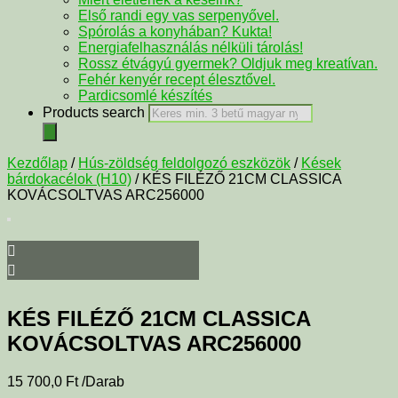
Első randi egy vas serpenyővel.
Spórolás a konyhában? Kukta!
Energiafelhasználás nélküli tárolás!
Rossz étvágyú gyermek? Oldjuk meg kreatívan.
Fehér kenyér recept élesztővel.
Pardicsomlé készítés
Products search
Kezdőlap
/
Hús-zöldség feldolgozó eszközök
/
Kések
bárdokacélok (H10)
/ KÉS FILÉZŐ 21CM CLASSICA
KOVÁCSOLTVAS ARC256000
KÉS FILÉZŐ 21CM CLASSICA
KOVÁCSOLTVAS ARC256000
15 700,0
Ft
/Darab