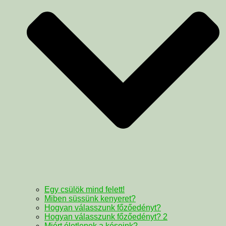
Egy csülök mind felett!
Miben süssünk kenyeret?
Hogyan válasszunk főzőedényt?
Hogyan válasszunk főzőedényt? 2
Miért életlenek a késeink?