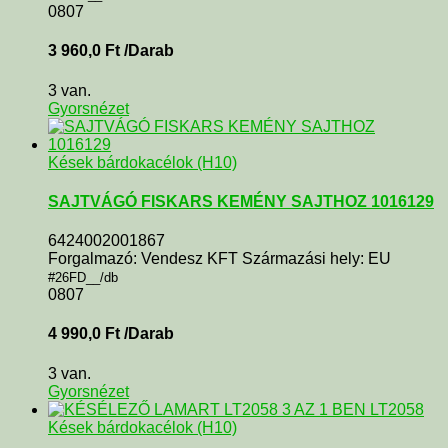
0807
3 960,0
Ft
/Darab
3 van.
Gyorsnézet
Kések bárdokacélok (H10)
SAJTVÁGÓ FISKARS KEMÉNY SAJTHOZ 1016129
6424002001867
Forgalmazó: Vendesz KFT Származási hely: EU
#26FD__/db
0807
4 990,0
Ft
/Darab
3 van.
Gyorsnézet
Kések bárdokacélok (H10)