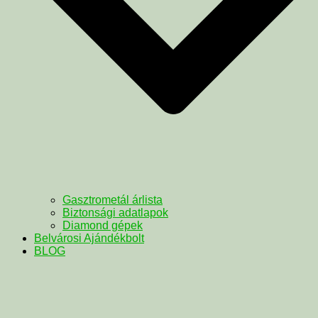
Gasztrometál árlista
Biztonsági adatlapok
Diamond gépek
Belvárosi Ajándékbolt
BLOG