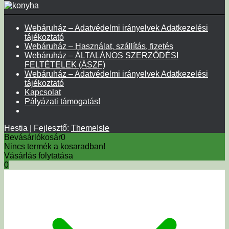
Webáruház – Adatvédelmi irányelvek Adatkezelési
tájékoztató
Webáruház – Használat, szállítás, fizetés
Webáruház – ÁLTALÁNOS SZERZŐDÉSI
FELTÉTELEK (ÁSZF)
Webáruház – Adatvédelmi irányelvek Adatkezelési
tájékoztató
Kapcsolat
Pályázati támogatás!
Hestia | Fejlesztő:
ThemeIsle
Bevásárlókosár
0
Nincs termék a kosaradban!
Vásárlás folytatása
0