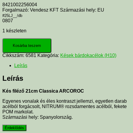
8421002256004
Forgalmazó: Vendesz KFT Származási hely: EU
#25LJ__/db
0807
1 készleten
Kosárba teszem
Cikkszám:
6581
Kategória:
Kések bárdokacélok (H10)
Leírás
Leírás
Kés filéző 21cm Classica ARCOROC
Egyenes vonalak és éles kontraszt jellemzi, egyetlen darab
acélból forgácsolt, NITRUM® rozsdamentes acélból, fekete
POM markolat.
Származási hely: Spanyolország.