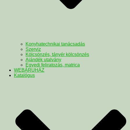
Konyhatechnikai tanácsadás
Szerviz
Kölcsönzés, tányér kölcsönzés
Ajándék utalvány
Egyedi feliratozás, matrica
WEBÁRUHÁZ
Katalógus