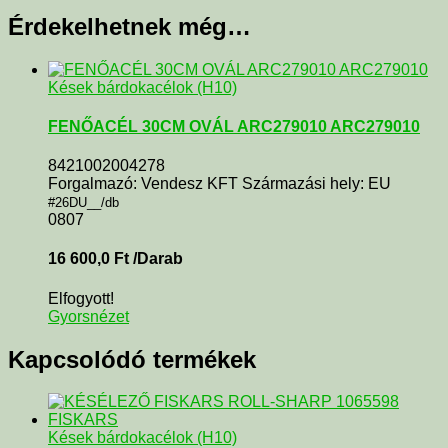
Érdekelhetnek még…
Kések bárdokacélok (H10)
FENŐACÉL 30CM OVÁL ARC279010 ARC279010
8421002004278
Forgalmazó: Vendesz KFT Származási hely: EU
#26DU__/db
0807
16 600,0
Ft
/Darab
Elfogyott!
Gyorsnézet
Kapcsolódó termékek
Kések bárdokacélok (H10)