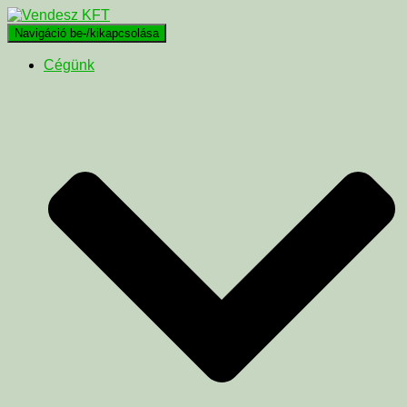
Navigáció be-/kikapcsolása
Cégünk