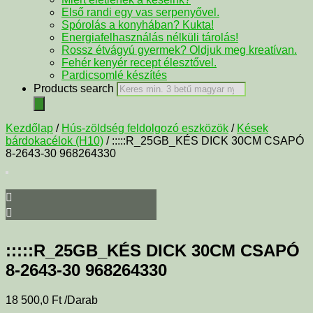
Első randi egy vas serpenyővel.
Spórolás a konyhában? Kukta!
Energiafelhasználás nélküli tárolás!
Rossz étvágyú gyermek? Oldjuk meg kreatívan.
Fehér kenyér recept élesztővel.
Pardicsomlé készítés
Products search
Kezdőlap
/
Hús-zöldség feldolgozó eszközök
/
Kések
bárdokacélok (H10)
/ :::::R_25GB_KÉS DICK 30CM CSAPÓ
8-2643-30 968264330
:::::R_25GB_KÉS DICK 30CM CSAPÓ
8-2643-30 968264330
18 500,0
Ft
/Darab