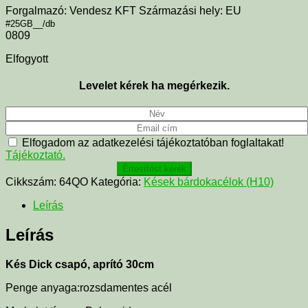
Forgalmazó: Vendesz KFT Származási hely: EU
#25GB__/db
0809
Elfogyott
Levelet kérek ha megérkezik.
Elfogadom az adatkezelési tájékoztatóban foglaltakat!
Tájékoztató.
Értesítést kérek
Cikkszám:
64QO
Kategória:
Kések bárdokacélok (H10)
Leírás
Leírás
Kés Dick csapó, aprító 30cm
Penge anyaga
:rozsdamentes acél