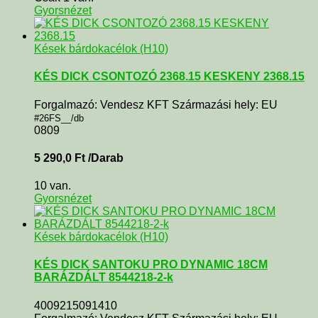
Gyorsnézet
Kések bárdokacélok (H10)
KÉS DICK CSONTOZÓ 2368.15 KESKENY 2368.15
Forgalmazó: Vendesz KFT Származási hely: EU
#26FS__/db
0809
5 290,0
Ft
/Darab
10 van.
Gyorsnézet
Kések bárdokacélok (H10)
KÉS DICK SANTOKU PRO DYNAMIC 18CM
BARÁZDÁLT 8544218-2-k
4009215091410