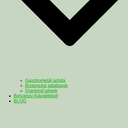
Gasztrometál árlista
Biztonsági adatlapok
Diamond gépek
Belvárosi Ajándékbolt
BLOG