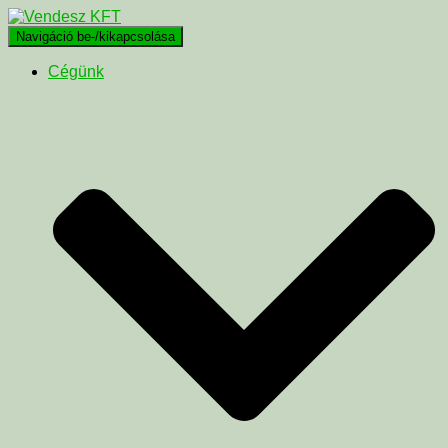
Navigáció be-/kikapcsolása
Cégünk