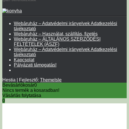
Webáruház – Adatvédelmi irányelvek Adatkezelési
tájékoztató
Webáruház – Használat, szállítás, fizetés
Webáruház – ÁLTALÁNOS SZERZŐDÉSI
FELTÉTELEK (ÁSZF)
Webáruház – Adatvédelmi irányelvek Adatkezelési
tájékoztató
Kapcsolat
Pályázati támogatás!
Hestia | Fejlesztő:
ThemeIsle
Bevásárlókosár
0
Nincs termék a kosaradban!
Vásárlás folytatása
0