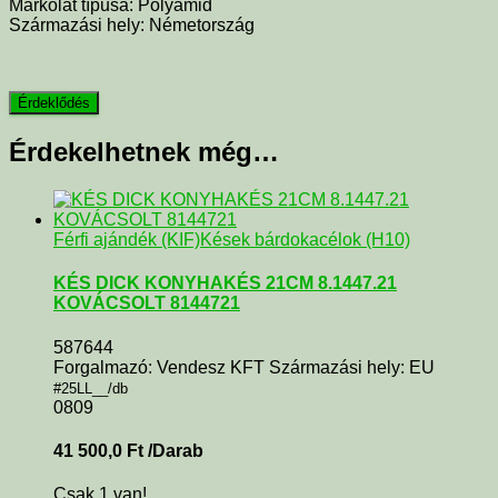
Markolat típusa
: Polyamid
Származási hely
: Németország
Érdekelhetnek még…
Férfi ajándék (KIF)
Kések bárdokacélok (H10)
KÉS DICK KONYHAKÉS 21CM 8.1447.21
KOVÁCSOLT 8144721
587644
Forgalmazó: Vendesz KFT Származási hely: EU
#25LL__/db
0809
41 500,0
Ft
/Darab
Csak 1 van!