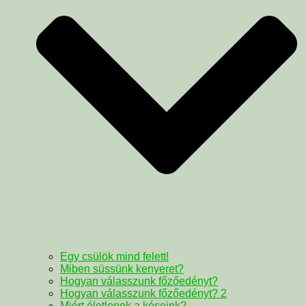
Egy csülök mind felett!
Miben süssünk kenyeret?
Hogyan válasszunk főzőedényt?
Hogyan válasszunk főzőedényt? 2
Miért életlenek a késeink?