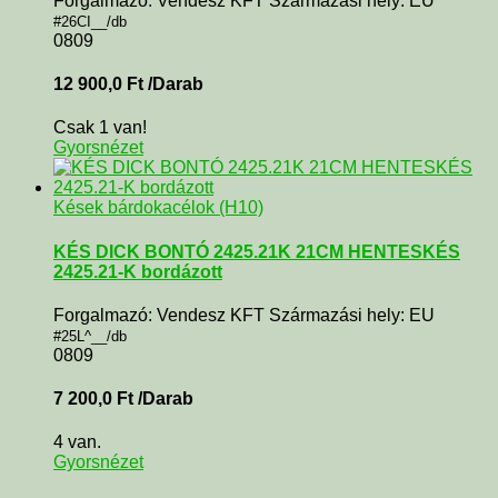
Forgalmazó: Vendesz KFT Származási hely: EU
#26CI__/db
0809
12 900,0
Ft
/Darab
Csak 1 van!
Gyorsnézet
Kések bárdokacélok (H10)
KÉS DICK BONTÓ 2425.21K 21CM HENTESKÉS
2425.21-K bordázott
Forgalmazó: Vendesz KFT Származási hely: EU
#25L^__/db
0809
7 200,0
Ft
/Darab
4 van.
Gyorsnézet