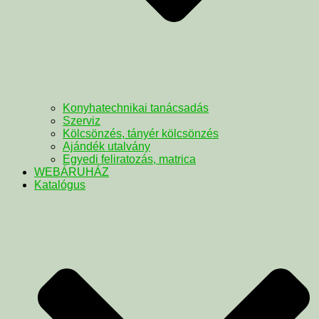
Konyhatechnikai tanácsadás
Szerviz
Kölcsönzés, tányér kölcsönzés
Ajándék utalvány
Egyedi feliratozás, matrica
WEBÁRUHÁZ
Katalógus