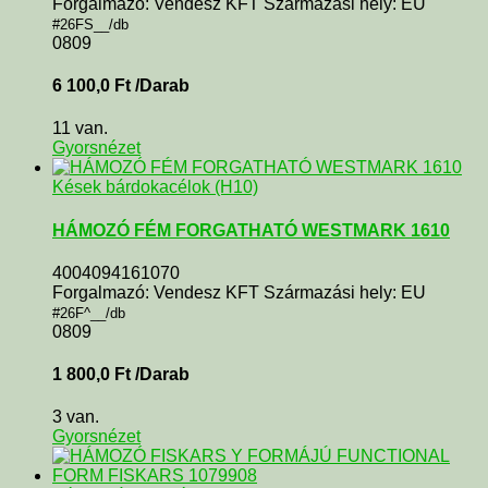
Forgalmazó: Vendesz KFT Származási hely: EU
#26FS__/db
0809
6 100,0
Ft
/Darab
11 van.
Gyorsnézet
Kések bárdokacélok (H10)
HÁMOZÓ FÉM FORGATHATÓ WESTMARK 1610
4004094161070
Forgalmazó: Vendesz KFT Származási hely: EU
#26F^__/db
0809
1 800,0
Ft
/Darab
3 van.
Gyorsnézet