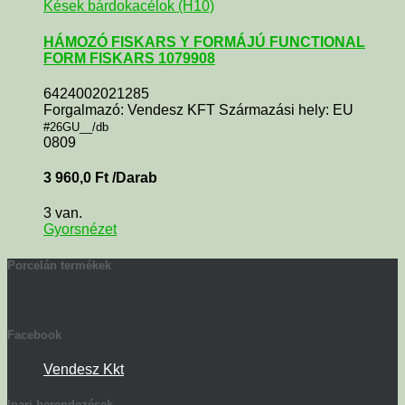
Kések bárdokacélok (H10)
HÁMOZÓ FISKARS Y FORMÁJÚ FUNCTIONAL
FORM FISKARS 1079908
6424002021285
Forgalmazó: Vendesz KFT Származási hely: EU
#26GU__/db
0809
3 960,0
Ft
/Darab
3 van.
Gyorsnézet
Porcelán termékek
Facebook
Vendesz Kkt
Ipari berendezések