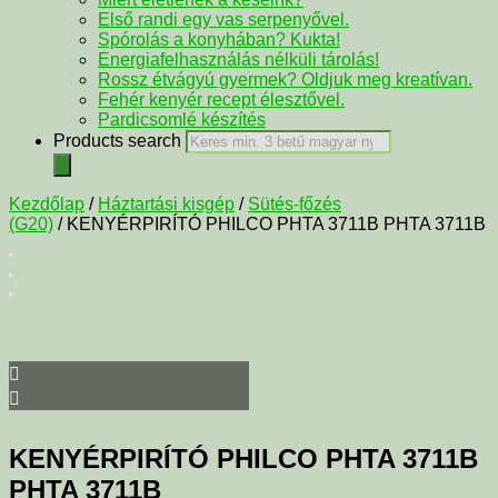
Első randi egy vas serpenyővel.
Spórolás a konyhában? Kukta!
Energiafelhasználás nélküli tárolás!
Rossz étvágyú gyermek? Oldjuk meg kreatívan.
Fehér kenyér recept élesztővel.
Pardicsomlé készítés
Products search
Kezdőlap
/
Háztartási kisgép
/
Sütés-főzés
(G20)
/ KENYÉRPIRÍTÓ PHILCO PHTA 3711B PHTA 3711B
KENYÉRPIRÍTÓ PHILCO PHTA 3711B
PHTA 3711B