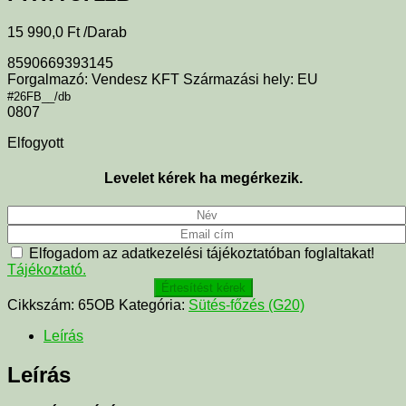
15 990,0
Ft
/Darab
8590669393145
Forgalmazó: Vendesz KFT Származási hely: EU
#26FB__/db
0807
Elfogyott
Levelet kérek ha megérkezik.
Elfogadom az adatkezelési tájékoztatóban foglaltakat!
Tájékoztató.
Értesítést kérek
Cikkszám:
65OB
Kategória:
Sütés-főzés (G20)
Leírás
Leírás