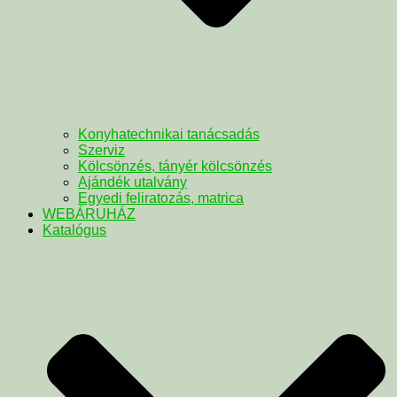
Konyhatechnikai tanácsadás
Szerviz
Kölcsönzés, tányér kölcsönzés
Ajándék utalvány
Egyedi feliratozás, matrica
WEBÁRUHÁZ
Katalógus