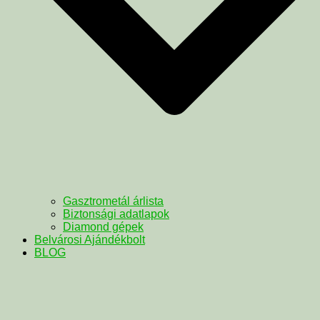
Gasztrometál árlista
Biztonsági adatlapok
Diamond gépek
Belvárosi Ajándékbolt
BLOG