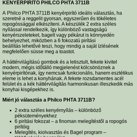
KENYÉRPIRÍTÓ PHILCO PHTA 3711B
A Philco PHTA 3711B kenyérpirító ideális választás, ha
szeretné a reggelit gyorsan, egyszerűen és tökéletes
ropogóssággal elkészíteni. A készülék 2 extra széles
nyílással rendelkezik, így különböző vastagságú
kenyérszeleteket, bagelt vagy pékárut is könnyedén
behelyezhet, miközben a 6 fokozatú pirítási
beállítás lehetővé teszi, hogy mindig a saját ízlésének
megfelelően süsse meg a toastot.
A háttérvilágítású gombok és a letisztult, fekete kivitel
modern, mégis időtálló megjelenést kölcsönöznek a
kenyérpirítónak, így nemcsak funkcionális, hanem esztétikus
eleme is lehet a konyhának. A fekete rozsdamentes acél
felület és a kék háttérvilágítás harmonikusan illeszkedik más
konyhai kisgépekhez is.
Miért jó választás a Philco PHTA 3711B?
2 extra széles kenyérnyílás – különböző
péksüteményekhez
6 pirítási fokozat – a finoman melegítéstől a ropogós
pirítóig
Melegítés, kiolvasztás és Bagel program –