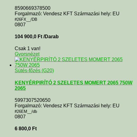
8590669378500
Forgalmazó: Vendesz KFT Származási hely: EU
#26FX__/DB
0807
104 900,0
Ft
/Darab
Csak 1 van!
Gyorsnézet
Sütés-főzés (G20)
KENYÉRPIRÍTÓ 2 SZELETES MOMERT 2065 750W
2065
5997307520650
Forgalmazó: Vendesz KFT Származási hely: EU
#26EM__/db
0807
6 800,0
Ft