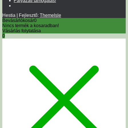
Pályázati támogatás!
Hestia | Fejlesztő:
ThemeIsle
Bevásárlókosár
0
Nincs termék a kosaradban!
Vásárlás folytatása
0