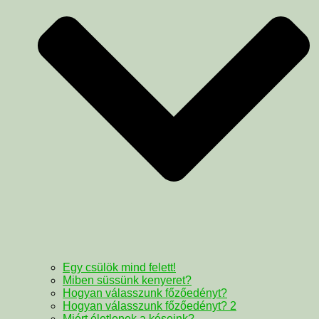
Egy csülök mind felett!
Miben süssünk kenyeret?
Hogyan válasszunk főzőedényt?
Hogyan válasszunk főzőedényt? 2
Miért életlenek a késeink?