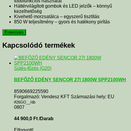
többfunkciós használat
Háttérvilágított gombok és LED jelzők – könnyű
kezelhetőség
Kivehető morzsatálca – egyszerű tisztítás
850 W teljesítmény – gyors és hatékony pirítás
Kapcsolódó termékek
Sütés-főzés (G20)
BEFŐZŐ EDÉNY SENCOR 27l 1800W SPP2100WH
8590669225590
Forgalmazó: Vendesz KFT Származási hely: EU
#26GO__/db
0807
44 900,0
Ft
/Darab
Elfogyott!