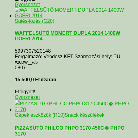
Gyorsnézet
Sütés-főzés (G20)
WAFFELSÜTŐ MOMERT DUPLA 2014 1400W
GOFRI 2014
5997307520148
Forgalmazó: Vendesz KFT Származási hely: EU
#26DW__/db
0807
15 500,0
Ft
/Darab
Elfogyott!
Gyorsnézet
Gépek eszközök (R10)
Snack készülékek
PIZZASÜTŐ PHILCO PHPO 3170 450C� PHPO
3170