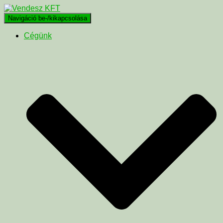
Navigáció be-/kikapcsolása
Cégünk