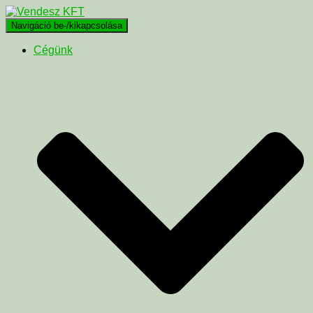
Navigáció be-/kikapcsolása
Cégünk