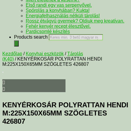
Első randi egy vas serpenyővel.
Spórolás a konyhában? Kukta!
Energiafelhasználás nélküli tárolás!
Rossz étvágyú gyermek? Oldjuk meg kreatívan.
Fehér kenyér recept élesztővel.
Pardicsomlé készítés
Products search
Kezdőlap
/
Konyhai eszközök
/
Tárolás
(K40)
/ KENYÉRKOSÁR POLYRATTAN HENDI
M:225X150X65MM SZÖGLETES 426807
KENYÉRKOSÁR POLYRATTAN HENDI
M:225X150X65MM SZÖGLETES
426807