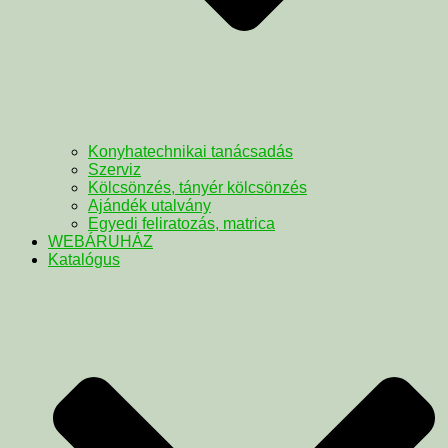
Konyhatechnikai tanácsadás
Szerviz
Kölcsönzés, tányér kölcsönzés
Ajándék utalvány
Egyedi feliratozás, matrica
WEBÁRUHÁZ
Katalógus