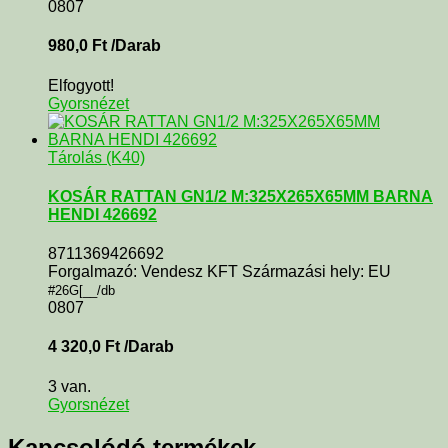
0807
980,0
Ft
/Darab
Elfogyott!
Gyorsnézet
Tárolás (K40)
KOSÁR RATTAN GN1/2 M:325X265X65MM BARNA
HENDI 426692
8711369426692
Forgalmazó: Vendesz KFT Származási hely: EU
#26G[__/db
0807
4 320,0
Ft
/Darab
3 van.
Gyorsnézet
Kapcsolódó termékek