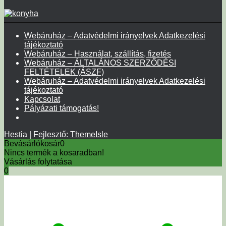
Webáruház – Adatvédelmi irányelvek Adatkezelési
tájékoztató
Webáruház – Használat, szállítás, fizetés
Webáruház – ÁLTALÁNOS SZERZŐDÉSI
FELTÉTELEK (ÁSZF)
Webáruház – Adatvédelmi irányelvek Adatkezelési
tájékoztató
Kapcsolat
Pályázati támogatás!
Hestia | Fejlesztő:
ThemeIsle
Bevásárlókosár
0
Nincs termék a kosaradban!
Vásárlás folytatása
0