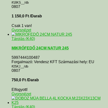
#18KS__/db
0807
1 150,0
Ft
/Darab
Csak 1 van!
Gyorsnézet
Tárolás (K40)
MIKRÓFEDŐ 24CM NATUR 245
5997444100487
Forgalmazó: Vendesz KFT Származási hely: EU
#25KJ__/db
0807
750,0
Ft
/Darab
Elfogyott!
Gyorsnézet
Tárolás (K40)