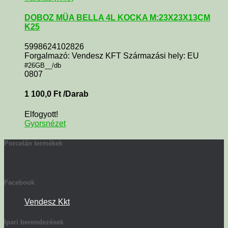
DOBOZ MÜA BELLA 4L KOCKA M:23X23X13CM
K25
5998624102826
Forgalmazó: Vendesz KFT Származási hely: EU
#26GB__/db
0807
1 100,0
Ft
/Darab
Elfogyott!
Gyorsnézet
Porcelán termékek
Facebook
Vendesz Kkt
Ipari berendezések