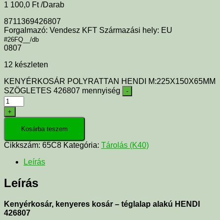
1 100,0
Ft
/Darab
8711369426807
Forgalmazó: Vendesz KFT Származási hely: EU
#26FQ__/db
0807
12 készleten
KENYÉRKOSÁR POLYRATTAN HENDI M:225X150X65MM
SZÖGLETES 426807 mennyiség
-
+
Kosárba teszem
Cikkszám:
65C8
Kategória:
Tárolás (K40)
Leírás
Leírás
Kenyérkosár, kenyeres kosár – téglalap alakú HENDI
426807