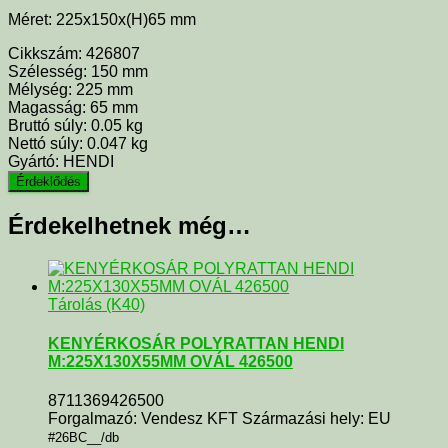
Méret: 225x150x(H)65 mm
Cikkszám:
426807
Szélesség:
150 mm
Mélység:
225 mm
Magasság:
65 mm
Bruttó súly:
0.05 kg
Nettó súly:
0.047 kg
Gyártó:
HENDI
Érdekelhetnek még…
Tárolás (K40)
KENYÉRKOSÁR POLYRATTAN HENDI
M:225X130X55MM OVÁL 426500
8711369426500
Forgalmazó: Vendesz KFT Származási hely: EU
#26BC__/db