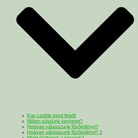
Egy csülök mind felett!
Miben süssünk kenyeret?
Hogyan válasszunk főzőedényt?
Hogyan válasszunk főzőedényt? 2
Miért életlenek a késeink?