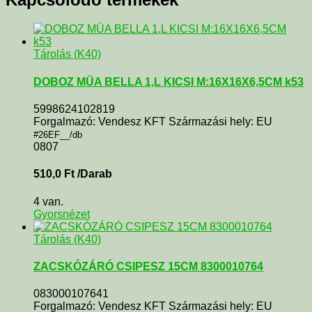
Tárolás (K40)
DOBOZ MÜA BELLA 1,L KICSI M:16X16X6,5CM k53
5998624102819
Forgalmazó: Vendesz KFT Származási hely: EU
#26EF__/db
0807
510,0
Ft
/Darab
4 van.
Gyorsnézet
Tárolás (K40)
ZACSKÓZÁRÓ CSIPESZ 15CM 8300010764
083000107641
Forgalmazó: Vendesz KFT Származási hely: EU