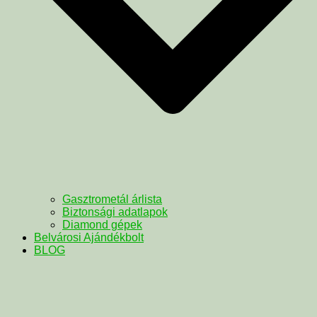
Gasztrometál árlista
Biztonsági adatlapok
Diamond gépek
Belvárosi Ajándékbolt
BLOG