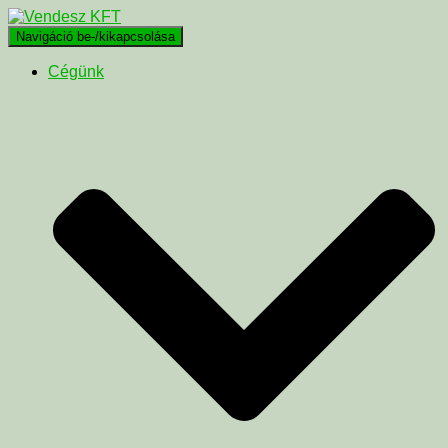
Navigáció be-/kikapcsolása
Cégünk