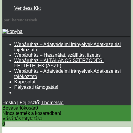
Vendesz Kkt
Ipari berendezések
Webáruház – Adatvédelmi irányelvek Adatkezelési
tájékoztató
Webáruház – Használat, szállítás, fizetés
Webáruház – ÁLTALÁNOS SZERZŐDÉSI
FELTÉTELEK (ÁSZF)
Webáruház – Adatvédelmi irányelvek Adatkezelési
tájékoztató
Kapcsolat
Pályázati támogatás!
Hestia | Fejlesztő:
ThemeIsle
Bevásárlókosár
0
Nincs termék a kosaradban!
Vásárlás folytatása
0