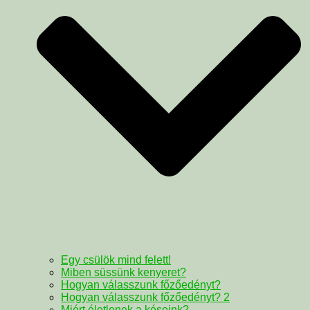
Egy csülök mind felett!
Miben süssünk kenyeret?
Hogyan válasszunk főzőedényt?
Hogyan válasszunk főzőedényt? 2
Miért életlenek a késeink?