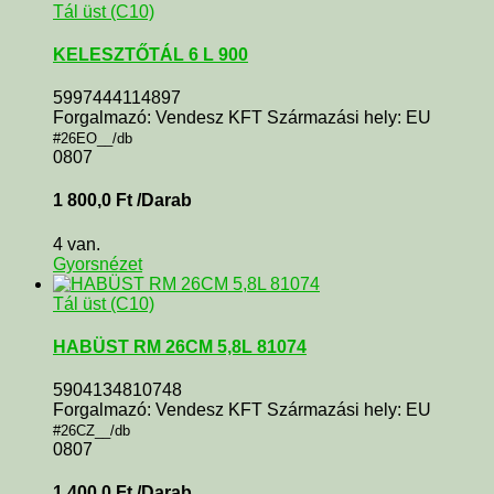
Tál üst (C10)
KELESZTŐTÁL 6 L 900
5997444114897
Forgalmazó: Vendesz KFT Származási hely: EU
#26EO__/db
0807
1 800,0
Ft
/Darab
4 van.
Gyorsnézet
Tál üst (C10)
HABÜST RM 26CM 5,8L 81074
5904134810748
Forgalmazó: Vendesz KFT Származási hely: EU
#26CZ__/db
0807
1 400,0
Ft
/Darab