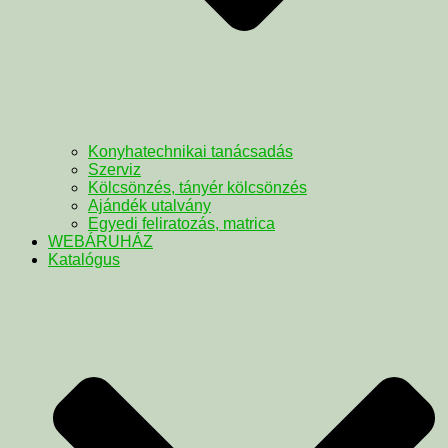
Konyhatechnikai tanácsadás
Szerviz
Kölcsönzés, tányér kölcsönzés
Ajándék utalvány
Egyedi feliratozás, matrica
WEBÁRUHÁZ
Katalógus