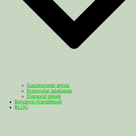
Gasztrometál árlista
Biztonsági adatlapok
Diamond gépek
Belvárosi Ajándékbolt
BLOG