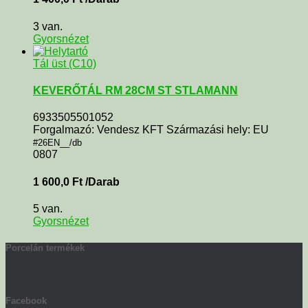
3 van.
Gyorsnézet
Tál üst (C10)
KEVERŐTÁL RM 28CM ST STLAMANN
6933505501052
Forgalmazó: Vendesz KFT Származási hely: EU
#26EN__/db
0807
1 600,0
Ft
/Darab
5 van.
Gyorsnézet
Porcelán termékek
Facebook