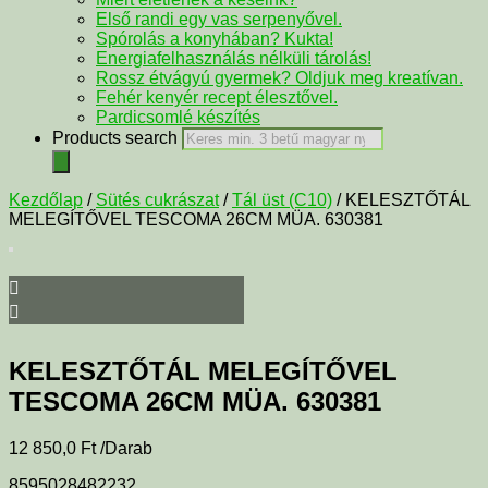
Első randi egy vas serpenyővel.
Spórolás a konyhában? Kukta!
Energiafelhasználás nélküli tárolás!
Rossz étvágyú gyermek? Oldjuk meg kreatívan.
Fehér kenyér recept élesztővel.
Pardicsomlé készítés
Products search
Kezdőlap
/
Sütés cukrászat
/
Tál üst (C10)
/ KELESZTŐTÁL
MELEGÍTŐVEL TESCOMA 26CM MÜA. 630381
KELESZTŐTÁL MELEGÍTŐVEL
TESCOMA 26CM MÜA. 630381
12 850,0
Ft
/Darab
8595028482232