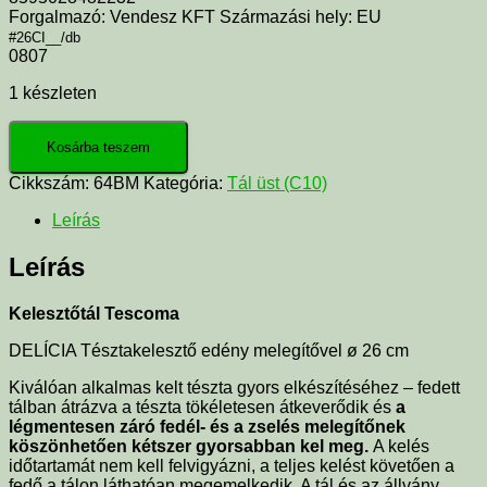
Forgalmazó: Vendesz KFT Származási hely: EU
#26CI__/db
0807
1 készleten
Kosárba teszem
Cikkszám:
64BM
Kategória:
Tál üst (C10)
Leírás
Leírás
Kelesztőtál Tescoma
DELÍCIA Tésztakelesztő edény melegítővel ø 26 cm
Kiválóan alkalmas kelt tészta gyors elkészítéséhez – fedett
tálban átrázva a tészta tökéletesen átkeverődik és
a
légmentesen záró fedél- és a zselés melegítőnek
köszönhetően kétszer gyorsabban kel meg.
A kelés
időtartamát nem kell felvigyázni, a teljes kelést követően a
fedő a tálon láthatóan megemelkedik. A tál és az állvány