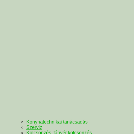
Konyhatechnikai tanácsadás
Szerviz
Kölcsönzés, tányér kölcsönzés