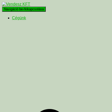
Navigáció be-/kikapcsolása
Cégünk