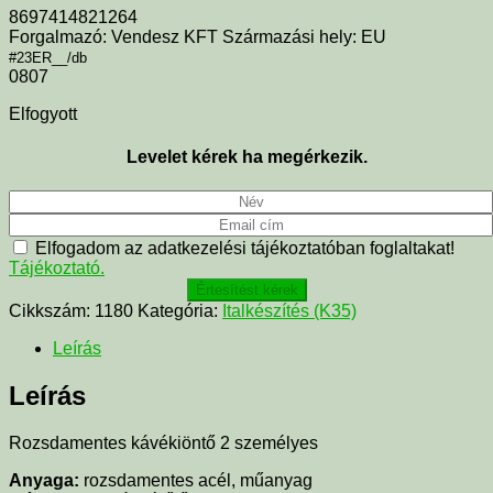
8697414821264
Forgalmazó: Vendesz KFT Származási hely: EU
#23ER__/db
0807
Elfogyott
Levelet kérek ha megérkezik.
Elfogadom az adatkezelési tájékoztatóban foglaltakat!
Tájékoztató.
Értesítést kérek
Cikkszám:
1180
Kategória:
Italkészítés (K35)
Leírás
Leírás
Rozsdamentes kávékiöntő 2 személyes
Anyaga:
rozsdamentes acél, műanyag