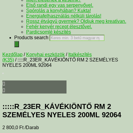
Első randi egy vas serpenyővel.
Spórolás a konyhában? Kukta!
Energiafelhasználás nélküli tárolás!
Rossz étvágyú gyermek? Oldjuk meg kreatívan.
Fehér kenyér recept élesztővel.
Pardicsomlé készítés
Products search
Kezdőlap
/
Konyhai eszközök
/
Italkészítés
(K35)
/ :::::R_23ER_KÁVÉKIÖNTŐ RM 2 SZEMÉLYES
NYELES 200ML 92064
:::::R_23ER_KÁVÉKIÖNTŐ RM 2
SZEMÉLYES NYELES 200ML 92064
2 800,0
Ft
/Darab