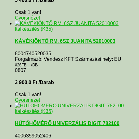
5 400,0
Ft
/Darab
Csak 1 van!
Gyorsnézet
Italkészítés (K35)
KÁVÉKIÖNTŐ RM. 6SZ JUANITA 52010003
8004740520035
Forgalmazó: Vendesz KFT Származási hely: EU
#26FB__/DB
0807
3 900,0
Ft
/Darab
Csak 1 van!
Gyorsnézet
Italkészítés (K35)
HŰTŐHŐMÉRŐ UNIVERZÁLIS DIGIT. 782100
4006359052406