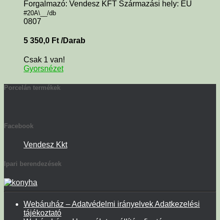
Forgalmazó: Vendesz KFT Származási hely: EU
#20A\__/db
0807
5 350,0
Ft
/Darab
Csak 1 van!
Gyorsnézet
Porcelán termékek
Facebook
Vendesz Kkt
Ipari berendezések
Webáruház – Adatvédelmi irányelvek Adatkezelési
tájékoztató