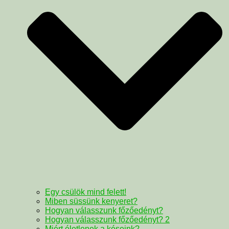
Egy csülök mind felett!
Miben süssünk kenyeret?
Hogyan válasszunk főzőedényt?
Hogyan válasszunk főzőedényt? 2
Miért életlenek a késeink?