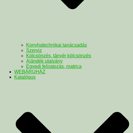
Konyhatechnikai tanácsadás
Szerviz
Kölcsönzés, tányér kölcsönzés
Ajándék utalvány
Egyedi feliratozás, matrica
WEBÁRUHÁZ
Katalógus