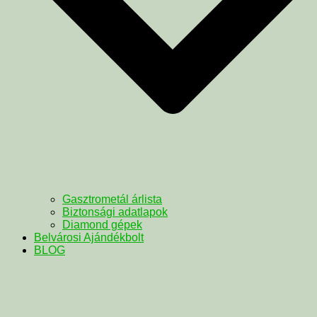
Gasztrometál árlista
Biztonsági adatlapok
Diamond gépek
Belvárosi Ajándékbolt
BLOG