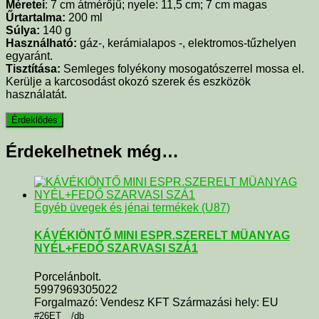
Méretei
: 7 cm átmérőjű; nyele: 11,5 cm; 7 cm magas
Űrtartalma:
200 ml
Súlya:
140 g
Használható:
gáz-, kerámialapos -, elektromos-tűzhelyen
egyaránt.
Tisztítása:
Semleges folyékony mosogatószerrel mossa el.
Kerülje a karcosodást okozó szerek és eszközök
használatát.
Érdekelhetnek még…
Egyéb üvegek és jénai termékek (U87)
KÁVÉKIÖNTŐ MINI ESPR.SZERELT MÜANYAG
NYÉL+FEDŐ SZARVASI SZÁ1
Porcelánbolt.
5997969305022
Forgalmazó: Vendesz KFT Származási hely: EU
#26ET__/db