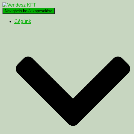
Navigáció be-/kikapcsolása
Cégünk