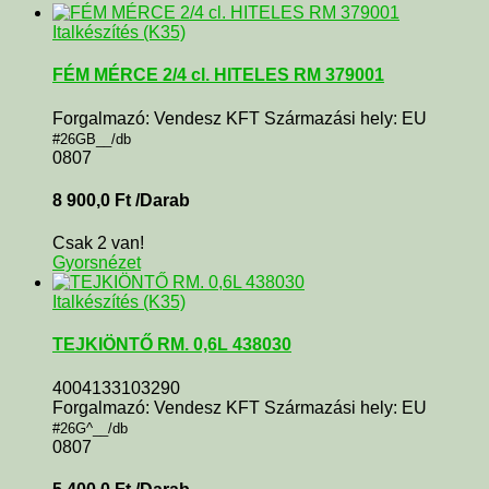
Italkészítés (K35)
FÉM MÉRCE 2/4 cl. HITELES RM 379001
Forgalmazó: Vendesz KFT Származási hely: EU
#26GB__/db
0807
8 900,0
Ft
/Darab
Csak 2 van!
Gyorsnézet
Italkészítés (K35)
TEJKIÖNTŐ RM. 0,6L 438030
4004133103290
Forgalmazó: Vendesz KFT Származási hely: EU
#26G^__/db
0807