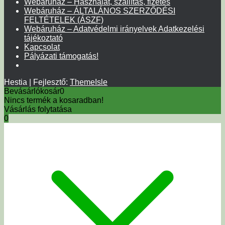
Webáruház – Használat, szállítás, fizetés
Webáruház – ÁLTALÁNOS SZERZŐDÉSI
FELTÉTELEK (ÁSZF)
Webáruház – Adatvédelmi irányelvek Adatkezelési
tájékoztató
Kapcsolat
Pályázati támogatás!
Hestia | Fejlesztő:
ThemeIsle
Bevásárlókosár
0
Nincs termék a kosaradban!
Vásárlás folytatása
0