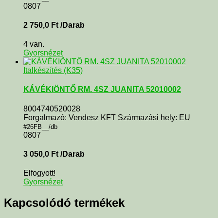
0807
2 750,0
Ft
/Darab
4 van.
Gyorsnézet
Italkészítés (K35)
KÁVÉKIÖNTŐ RM. 4SZ JUANITA 52010002
8004740520028
Forgalmazó: Vendesz KFT Származási hely: EU
#26FB__/db
0807
3 050,0
Ft
/Darab
Elfogyott!
Gyorsnézet
Kapcsolódó termékek