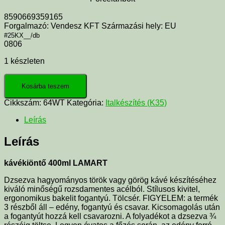
8590669359165
Forgalmazó: Vendesz KFT Származási hely: EU
#25KX__/db
0806
1 készleten
Kosárba teszem
Cikkszám:
64WT
Kategória:
Italkészítés (K35)
Leírás
Leírás
kávékiöntő 400ml LAMART
Dzsezva hagyományos török vagy görög kávé készítéséhez
kiváló minőségű rozsdamentes acélból. Stílusos kivitel,
ergonomikus bakelit fogantyú. Tölcsér. FIGYELEM: a termék
3 részből áll – edény, fogantyú és csavar. Kicsomagolás után
a fogantyút hozzá kell csavarozni. A folyadékot a dzsezva ¾