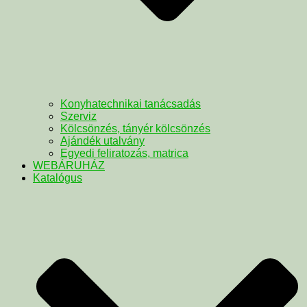
Konyhatechnikai tanácsadás
Szerviz
Kölcsönzés, tányér kölcsönzés
Ajándék utalvány
Egyedi feliratozás, matrica
WEBÁRUHÁZ
Katalógus