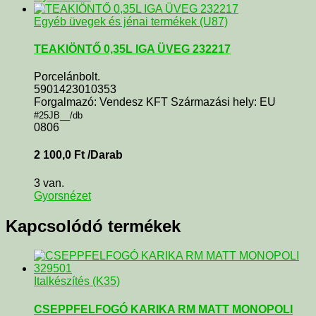
Egyéb üvegek és jénai termékek (U87)
TEAKIÖNTŐ 0,35L IGA ÜVEG 232217
Porcelánbolt.
5901423010353
Forgalmazó: Vendesz KFT Származási hely: EU
#25JB__/db
0806
2 100,0
Ft
/Darab
3 van.
Gyorsnézet
Kapcsolódó termékek
Italkészítés (K35)
CSEPPFELFOGÓ KARIKA RM MATT MONOPOLI