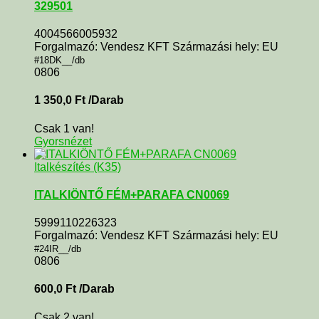
329501
4004566005932
Forgalmazó: Vendesz KFT Származási hely: EU
#18DK__/db
0806
1 350,0
Ft
/Darab
Csak 1 van!
Gyorsnézet
Italkészítés (K35)
ITALKIÖNTŐ FÉM+PARAFA CN0069
5999110226323
Forgalmazó: Vendesz KFT Származási hely: EU
#24IR__/db
0806
600,0
Ft
/Darab
Csak 2 van!