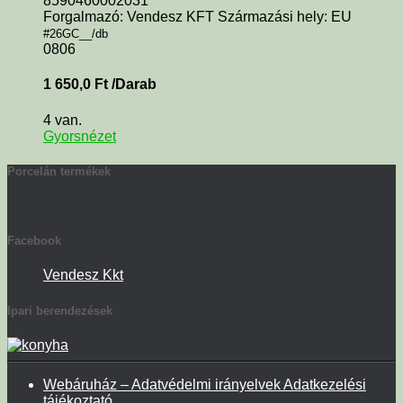
8590460002031
Forgalmazó: Vendesz KFT Származási hely: EU
#26GC__/db
0806
1 650,0
Ft
/Darab
4 van.
Gyorsnézet
Porcelán termékek
Facebook
Vendesz Kkt
Ipari berendezések
Webáruház – Adatvédelmi irányelvek Adatkezelési
tájékoztató