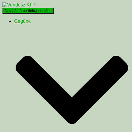
Navigáció be-/kikapcsolása
Cégünk