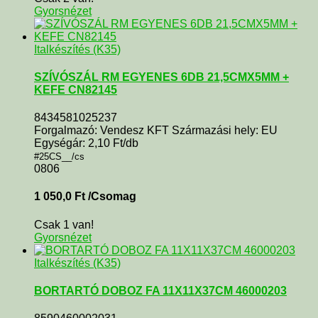
Gyorsnézet
Italkészítés (K35)
SZÍVÓSZÁL RM EGYENES 6DB 21,5CMX5MM +
KEFE CN82145
8434581025237
Forgalmazó: Vendesz KFT Származási hely: EU
Egységár: 2,10 Ft/db
#25CS__/cs
0806
1 050,0
Ft
/Csomag
Csak 1 van!
Gyorsnézet
Italkészítés (K35)
BORTARTÓ DOBOZ FA 11X11X37CM 46000203