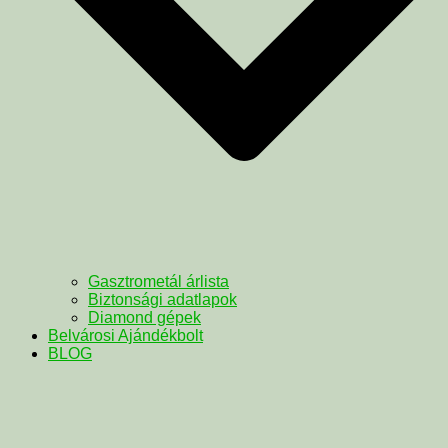
Gasztrometál árlista
Biztonsági adatlapok
Diamond gépek
Belvárosi Ajándékbolt
BLOG