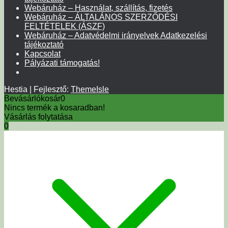
Webáruház – Használat, szállítás, fizetés
Webáruház – ÁLTALÁNOS SZERZŐDÉSI
FELTÉTELEK (ÁSZF)
Webáruház – Adatvédelmi irányelvek Adatkezelési
tájékoztató
Kapcsolat
Pályázati támogatás!
Hestia | Fejlesztő:
ThemeIsle
Bevásárlókosár
0
Nincs termék a kosaradban!
Vásárlás folytatása
0