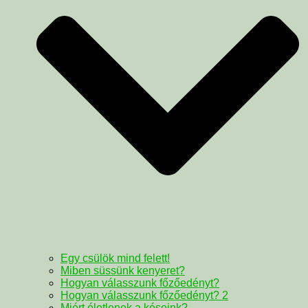
Egy csülök mind felett!
Miben süssünk kenyeret?
Hogyan válasszunk főzőedényt?
Hogyan válasszunk főzőedényt? 2
Miért életlenek a késeink?