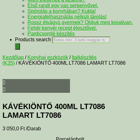
Első randi egy vas serpenyővel.
Spórolás a konyhában? Kukta!
Energiafelhasználás nélküli tárolás!
Rossz étvágyú gyermek? Oldjuk meg kreatívan.
Fehér kenyér recept élesztővel.
Pardicsomlé készítés
Products search
Kezdőlap
/
Konyhai eszközök
/
Italkészítés
(K35)
/ KÁVÉKIÖNTŐ 400ML LT7086 LAMART LT7086
KÁVÉKIÖNTŐ 400ML LT7086
LAMART LT7086
3 050,0
Ft
/Darab
Porcelánbolt