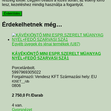
részéig töltse. Legyen óvatos a főzés során, az edény forró
lesz, kezeléshez mindig használja a fogantyút.
Érdekelhetnek még…
Egyéb üvegek és jénai termékek (U87)
KÁVÉKIÖNTŐ MINI ESPR.SZERELT MÜANYAG
NYÉL+FEDŐ SZARVASI SZÁ1
Porcelánbolt.
5997969305022
Forgalmazó: Vendesz KFT Származási hely: EU
#26ET__/db
0806
2 750,0
Ft
/Darab
4 van.
Gyorsnézet