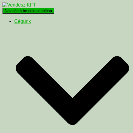
Navigáció be-/kikapcsolása
Cégünk