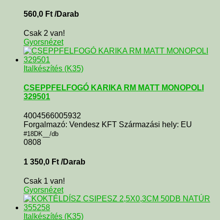
560,0
Ft
/Darab
Csak 2 van!
Gyorsnézet
Italkészítés (K35)
CSEPPFELFOGÓ KARIKA RM MATT MONOPOLI
329501
4004566005932
Forgalmazó: Vendesz KFT Származási hely: EU
#18DK__/db
0808
1 350,0
Ft
/Darab
Csak 1 van!
Gyorsnézet
Italkészítés (K35)