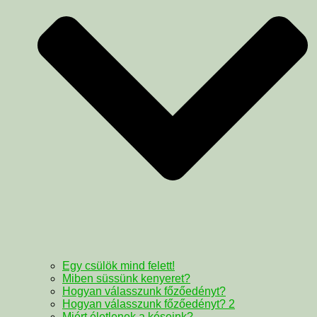
Egy csülök mind felett!
Miben süssünk kenyeret?
Hogyan válasszunk főzőedényt?
Hogyan válasszunk főzőedényt? 2
Miért életlenek a késeink?