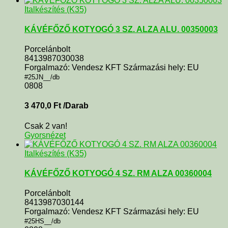
Italkészítés (K35)
KÁVÉFŐZŐ KOTYOGÓ 3 SZ. ALZA ALU. 00350003
Porcelánbolt
8413987030038
Forgalmazó: Vendesz KFT Származási hely: EU
#25JN__/db
0808
3 470,0
Ft
/Darab
Csak 2 van!
Gyorsnézet
Italkészítés (K35)
KÁVÉFŐZŐ KOTYOGÓ 4 SZ. RM ALZA 00360004
Porcelánbolt
8413987030144
Forgalmazó: Vendesz KFT Származási hely: EU
#25HS__/db