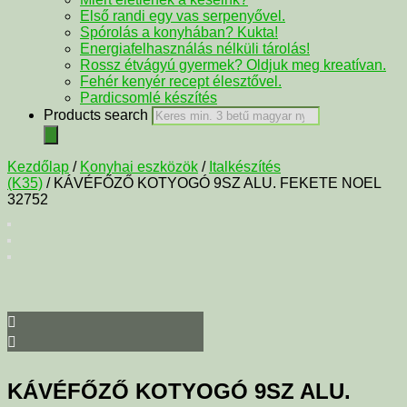
Első randi egy vas serpenyővel.
Spórolás a konyhában? Kukta!
Energiafelhasználás nélküli tárolás!
Rossz étvágyú gyermek? Oldjuk meg kreatívan.
Fehér kenyér recept élesztővel.
Pardicsomlé készítés
Products search
Kezdőlap
/
Konyhai eszközök
/
Italkészítés
(K35)
/ KÁVÉFŐZŐ KOTYOGÓ 9SZ ALU. FEKETE NOEL
32752
KÁVÉFŐZŐ KOTYOGÓ 9SZ ALU.