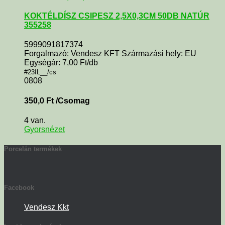
KOKTÉLDÍSZ CSIPESZ 2,5X0,3CM 50DB NATÚR
355258
5999091817374
Forgalmazó: Vendesz KFT Származási hely: EU
Egységár: 7,00 Ft/db
#23IL__/cs
0808
350,0
Ft
/Csomag
4 van.
Gyorsnézet
Porcelán termékek
Facebook
Vendesz Kkt