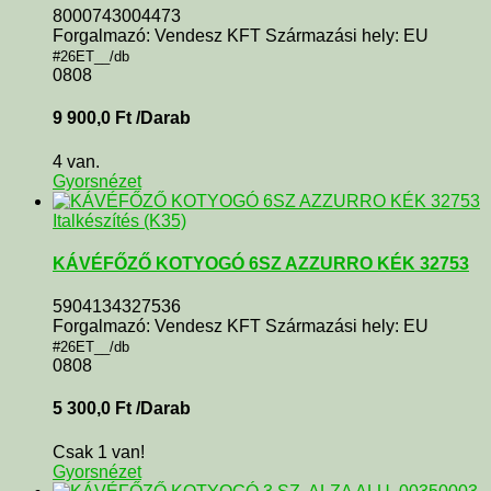
8000743004473
Forgalmazó: Vendesz KFT Származási hely: EU
#26ET__/db
0808
9 900,0
Ft
/Darab
4 van.
Gyorsnézet
Italkészítés (K35)
KÁVÉFŐZŐ KOTYOGÓ 6SZ AZZURRO KÉK 32753
5904134327536
Forgalmazó: Vendesz KFT Származási hely: EU
#26ET__/db
0808
5 300,0
Ft
/Darab
Csak 1 van!
Gyorsnézet