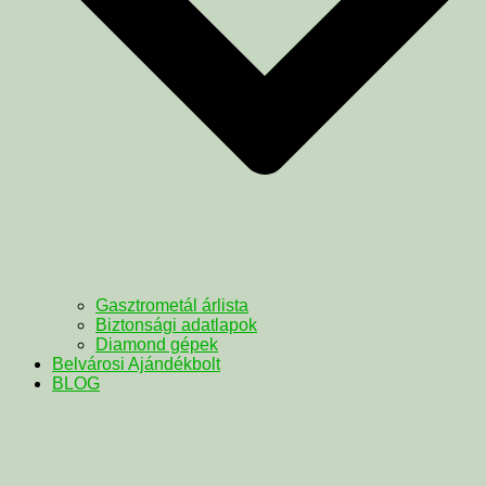
Gasztrometál árlista
Biztonsági adatlapok
Diamond gépek
Belvárosi Ajándékbolt
BLOG