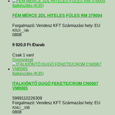
Italkészítés (K35)
FÉM MÉRCE 2DL HITELES FÜLES RM 379004
Forgalmazó: Vendesz KFT Származási hely: EU
#25JI__/db
0808
9 920,0
Ft
/Darab
Csak 1 van!
Gyorsnézet
Italkészítés (K35)
ITALKIÖNTŐ DUGÓ FEKETE/CROM CN0067
VM0065
5999110226309
Forgalmazó: Vendesz KFT Származási hely: EU
#24LI__/DB
0808