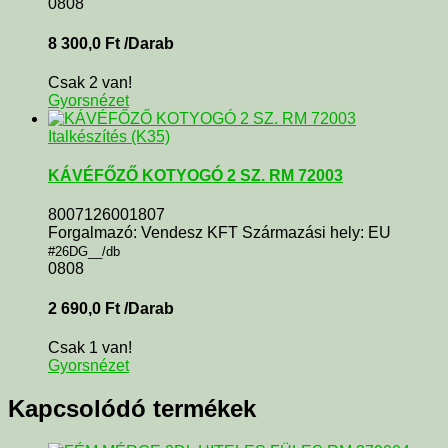
0808
8 300,0
Ft
/Darab
Csak 2 van!
Gyorsnézet
Italkészítés (K35)
KÁVÉFŐZŐ KOTYOGÓ 2 SZ. RM 72003
8007126001807
Forgalmazó: Vendesz KFT Származási hely: EU
#26DG__/db
0808
2 690,0
Ft
/Darab
Csak 1 van!
Gyorsnézet
Kapcsolódó termékek