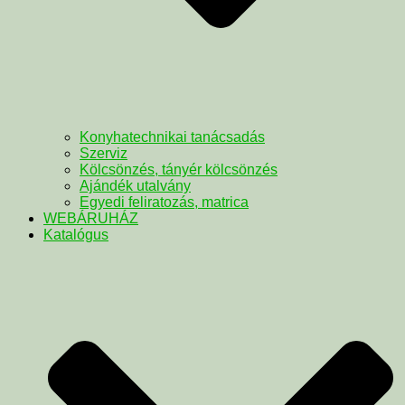
Konyhatechnikai tanácsadás
Szerviz
Kölcsönzés, tányér kölcsönzés
Ajándék utalvány
Egyedi feliratozás, matrica
WEBÁRUHÁZ
Katalógus