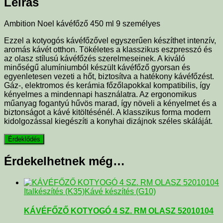
Leírás
Ambition Noel kávéfőző 450 ml 9 személyes
Ezzel a kotyogós kávéfőzővel egyszerűen készíthet intenzív,
aromás kávét otthon. Tökéletes a klasszikus eszpresszó és
az olasz stílusú kávéfőzés szerelmeseinek. A kiváló
minőségű alumíniumból készült kávéfőző gyorsan és
egyenletesen vezeti a hőt, biztosítva a hatékony kávéfőzést.
Gáz-, elektromos és kerámia főzőlapokkal kompatibilis, így
kényelmes a mindennapi használatra. Az ergonomikus
műanyag fogantyú hűvös marad, így növeli a kényelmet és a
biztonságot a kávé kitöltésénél. A klasszikus forma modern
kidolgozással kiegészíti a konyhai dizájnok széles skáláját.
Érdekelhetnek még…
Italkészítés (K35)
Kávé készítés (G10)
KÁVÉFŐZŐ KOTYOGÓ 4 SZ. RM OLASZ 52010104