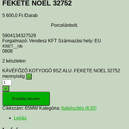
FEKETE NOEL 32752
5 600,0
Ft
/Darab
Porcelánbolt.
5904134327529
Forgalmazó: Vendesz KFT Származási hely: EU
#26ET__/db
0808
2 készleten
KÁVÉFŐZŐ KOTYOGÓ 9SZ ALU. FEKETE NOEL 32752
mennyiség
-
+
Kosárba teszem
Cikkszám:
65MW
Kategória:
Italkészítés (K35)
Leírás