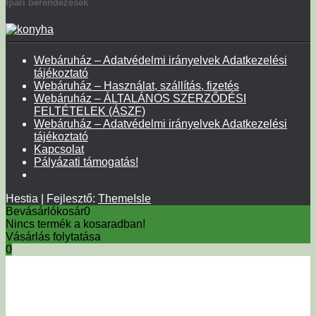
Ipari berendezések
Webáruház – Adatvédelmi irányelvek Adatkezelési
tájékoztató
Webáruház – Használat, szállítás, fizetés
Webáruház – ÁLTALÁNOS SZERZŐDÉSI
FELTÉTELEK (ÁSZF)
Webáruház – Adatvédelmi irányelvek Adatkezelési
tájékoztató
Kapcsolat
Pályázati támogatás!
Hestia | Fejlesztő:
ThemeIsle
Bevásárlókosár
0
Nincs termék a kosaradban!
Vásárlás folytatása
0