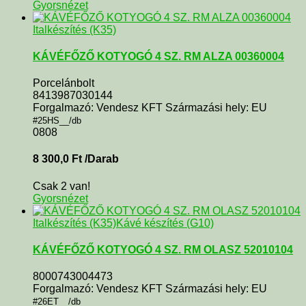
Gyorsnézet
Italkészítés (K35)
KÁVÉFŐZŐ KOTYOGÓ 4 SZ. RM ALZA 00360004
Porcelánbolt
8413987030144
Forgalmazó: Vendesz KFT Származási hely: EU
#25HS__/db
0808
8 300,0
Ft
/Darab
Csak 2 van!
Gyorsnézet
Italkészítés (K35)
Kávé készítés (G10)
KÁVÉFŐZŐ KOTYOGÓ 4 SZ. RM OLASZ 52010104
8000743004473
Forgalmazó: Vendesz KFT Származási hely: EU
#26ET__/db