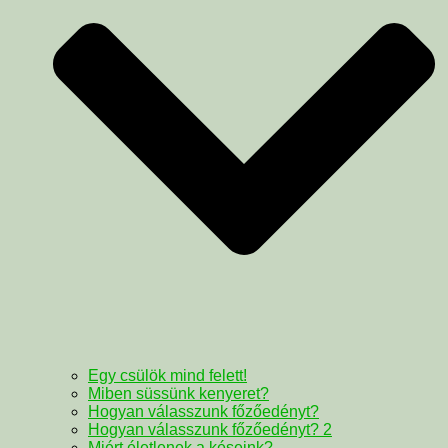
Egy csülök mind felett!
Miben süssünk kenyeret?
Hogyan válasszunk főzőedényt?
Hogyan válasszunk főzőedényt? 2
Miért életlenek a késeink?