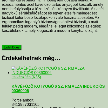
aromás kávét otthon, a minőség feláldozása nélkül. A
rozsdamentes acél kávéfőző tartós anyagból készült, amely
nem befolyásolja a főzet ízét, és könnyen tisztítható. Az acél
nagyfokú sérülésállóságot és egyenletes felmelegedést
biztosít különböző főzőlapokon való használat esetén. Az
ergonomikus fogantyú biztonságos öntést biztosít, a matt
felület pedig modern, elegáns jelleget kölcsönöz az egész
készüléknek, amely kiegészíti a modern konyhai dizájnt.
Érdekelhetnek még…
Italkészítés (K35)
KÁVÉFŐZŐ KOTYOGÓ 6 SZ. RM ALZA INDUKCIÓS
00360006
Porcelánbolt.
8413987031165