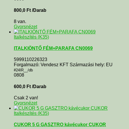
800,0
Ft
/Darab
8 van.
Gyorsnézet
Italkészítés (K35)
ITALKIÖNTŐ FÉM+PARAFA CN0069
5999110226323
Forgalmazó: Vendesz KFT Származási hely: EU
#24IR__/db
0808
600,0
Ft
/Darab
Csak 2 van!
Gyorsnézet
Italkészítés (K35)
CUKOR 5 G GASZTRO kávécukor CUKOR