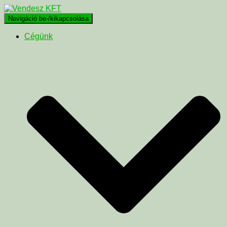
Navigáció be-/kikapcsolása
Cégünk