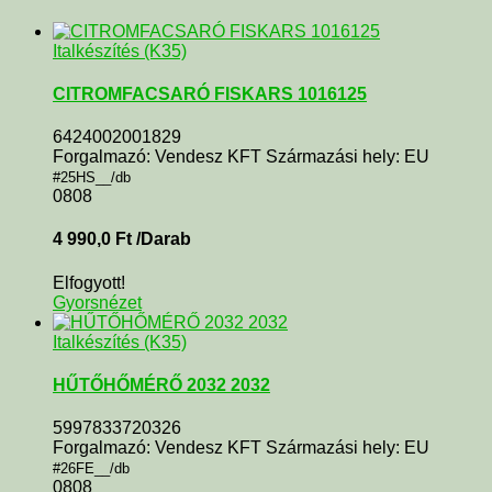
Italkészítés (K35)
CITROMFACSARÓ FISKARS 1016125
6424002001829
Forgalmazó: Vendesz KFT Származási hely: EU
#25HS__/db
0808
4 990,0
Ft
/Darab
Elfogyott!
Gyorsnézet
Italkészítés (K35)
HŰTŐHŐMÉRŐ 2032 2032
5997833720326
Forgalmazó: Vendesz KFT Származási hely: EU
#26FE__/db
0808