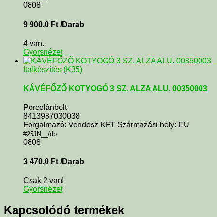
0808
9 900,0
Ft
/Darab
4 van.
Gyorsnézet
Italkészítés (K35)
KÁVÉFŐZŐ KOTYOGÓ 3 SZ. ALZA ALU. 00350003
Porcelánbolt
8413987030038
Forgalmazó: Vendesz KFT Származási hely: EU
#25JN__/db
0808
3 470,0
Ft
/Darab
Csak 2 van!
Gyorsnézet
Kapcsolódó termékek