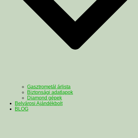
Gasztrometál árlista
Biztonsági adatlapok
Diamond gépek
Belvárosi Ajándékbolt
BLOG