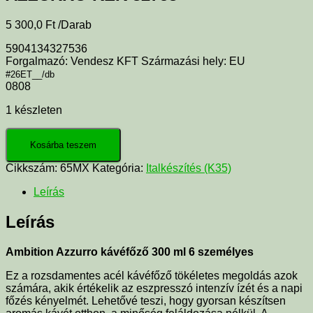
5 300,0
Ft
/Darab
5904134327536
Forgalmazó: Vendesz KFT Származási hely: EU
#26ET__/db
0808
1 készleten
Kosárba teszem
Cikkszám:
65MX
Kategória:
Italkészítés (K35)
Leírás
Leírás
Ambition Azzurro kávéfőző 300 ml 6 személyes
Ez a rozsdamentes acél kávéfőző tökéletes megoldás azok
számára, akik értékelik az eszpresszó intenzív ízét és a napi
főzés kényelmét. Lehetővé teszi, hogy gyorsan készítsen