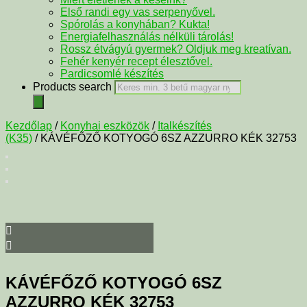
Első randi egy vas serpenyővel.
Spórolás a konyhában? Kukta!
Energiafelhasználás nélküli tárolás!
Rossz étvágyú gyermek? Oldjuk meg kreatívan.
Fehér kenyér recept élesztővel.
Pardicsomlé készítés
Products search
Kezdőlap
/
Konyhai eszközök
/
Italkészítés
(K35)
/ KÁVÉFŐZŐ KOTYOGÓ 6SZ AZZURRO KÉK 32753
KÁVÉFŐZŐ KOTYOGÓ 6SZ
AZZURRO KÉK 32753