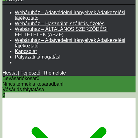
Webáruház – Adatvédelmi irányelvek Adatkezelési
tájékoztató
Webáruház – Használat, szállítás, fizetés
Webáruház – ÁLTALÁNOS SZERZŐDÉSI
FELTÉTELEK (ÁSZF)
Webáruház – Adatvédelmi irányelvek Adatkezelési
tájékoztató
Kapcsolat
Pályázati támogatás!
Hestia | Fejlesztő:
ThemeIsle
Bevásárlókosár
0
Nincs termék a kosaradban!
Vásárlás folytatása
0