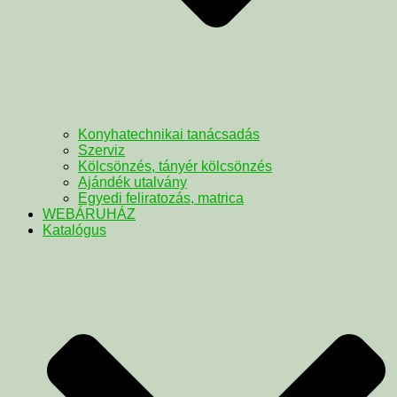
Konyhatechnikai tanácsadás
Szerviz
Kölcsönzés, tányér kölcsönzés
Ajándék utalvány
Egyedi feliratozás, matrica
WEBÁRUHÁZ
Katalógus