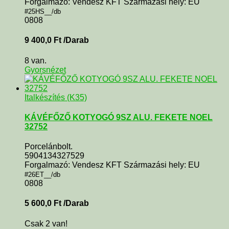
Forgalmazó: Vendesz KFT Származási hely: EU
#25HS__/db
0808
9 400,0
Ft
/Darab
8 van.
Gyorsnézet
Italkészítés (K35)
KÁVÉFŐZŐ KOTYOGÓ 9SZ ALU. FEKETE NOEL
32752
Porcelánbolt.
5904134327529
Forgalmazó: Vendesz KFT Származási hely: EU
#26ET__/db
0808
5 600,0
Ft
/Darab
Csak 2 van!