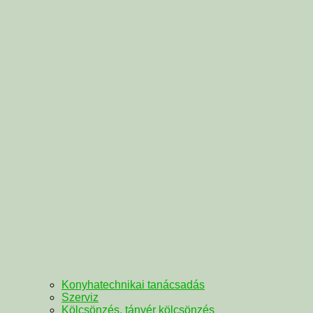
Konyhatechnikai tanácsadás
Szerviz
Kölcsönzés, tányér kölcsönzés