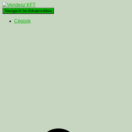
Navigáció be-/kikapcsolása
Cégünk