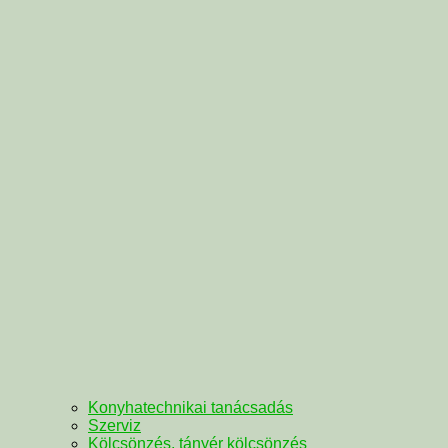
Konyhatechnikai tanácsadás
Szerviz
Kölcsönzés, tányér kölcsönzés