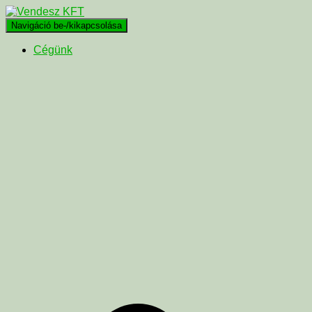
Navigáció be-/kikapcsolása
Cégünk