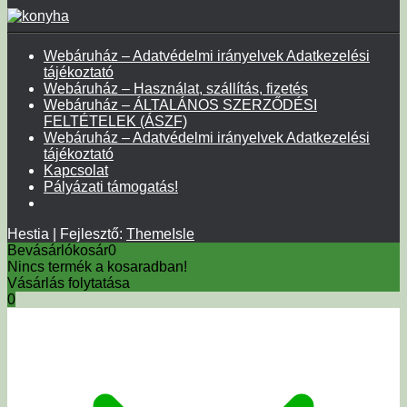
Webáruház – Adatvédelmi irányelvek Adatkezelési
tájékoztató
Webáruház – Használat, szállítás, fizetés
Webáruház – ÁLTALÁNOS SZERZŐDÉSI
FELTÉTELEK (ÁSZF)
Webáruház – Adatvédelmi irányelvek Adatkezelési
tájékoztató
Kapcsolat
Pályázati támogatás!
Hestia | Fejlesztő:
ThemeIsle
Bevásárlókosár
0
Nincs termék a kosaradban!
Vásárlás folytatása
0