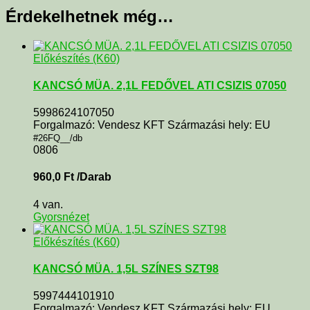
Érdekelhetnek még…
Előkészítés (K60)
KANCSÓ MÜA. 2,1L FEDŐVEL ATI CSIZIS 07050
5998624107050
Forgalmazó: Vendesz KFT Származási hely: EU
#26FQ__/db
0806
960,0
Ft
/Darab
4 van.
Gyorsnézet
Előkészítés (K60)
KANCSÓ MÜA. 1,5L SZÍNES SZT98
5997444101910
Forgalmazó: Vendesz KFT Származási hely: EU