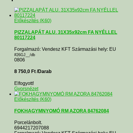
Előkészítés (K60)
PIZZALAPÁT ALU. 31X35x92cm FA NYÉLLEL
80117224
Forgalmazó: Vendesz KFT Származási hely: EU
#26GJ__/db
0806
8 750,0
Ft
/Darab
Elfogyott!
Gyorsnézet
Előkészítés (K60)
FOKHAGYMNYOMÓ RM AZORA 84762084
Porcelánbolt.
6944217207088