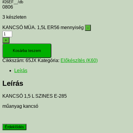
#26EF__/db
0806
3 készleten
KANCSÓ MÜA. 1,5L ER56 mennyiség
-
+
Kosárba teszem
Cikkszám:
65JX
Kategória:
Előkészítés (K60)
Leírás
Leírás
KANCSÓ 1,5 L SZINES E-285
műanyag kancsó