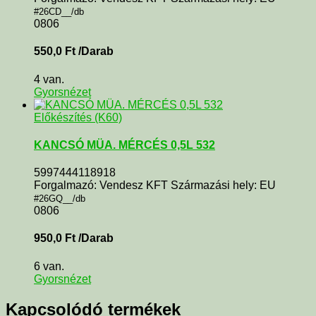
#26CD__/db
0806
550,0
Ft
/Darab
4 van.
Gyorsnézet
Előkészítés (K60)
KANCSÓ MÜA. MÉRCÉS 0,5L 532
5997444118918
Forgalmazó: Vendesz KFT Származási hely: EU
#26GQ__/db
0806
950,0
Ft
/Darab
6 van.
Gyorsnézet
Kapcsolódó termékek