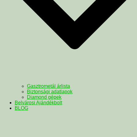
Gasztrometál árlista
Biztonsági adatlapok
Diamond gépek
Belvárosi Ajándékbolt
BLOG