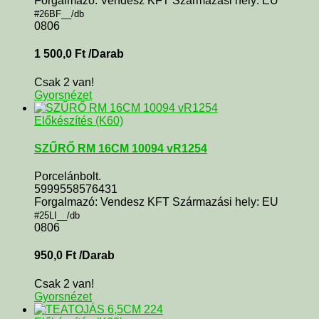
Forgalmazó: Vendesz KFT Származási hely: EU
#26BF__/db
0806
1 500,0
Ft
/Darab
Csak 2 van!
Gyorsnézet
Előkészítés (K60)
SZŰRŐ RM 16CM 10094 vR1254
Porcelánbolt.
5999558576431
Forgalmazó: Vendesz KFT Származási hely: EU
#25LI__/db
0806
950,0
Ft
/Darab
Csak 2 van!
Gyorsnézet