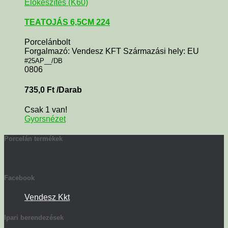
Előkészítés (K60)
TEATOJÁS 6,5CM 224
Porcelánbolt
Forgalmazó: Vendesz KFT Származási hely: EU
#25AP__/DB
0806
735,0
Ft
/Darab
Csak 1 van!
Gyorsnézet
Porcelán termékek
Facebook
Vendesz Kkt
Ipari berendezések