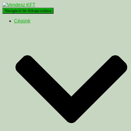
Navigáció be-/kikapcsolása
Cégünk