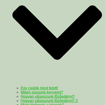
Egy csülök mind felett!
Miben süssünk kenyeret?
Hogyan válasszunk főzőedényt?
Hogyan válasszunk főzőedényt? 2
Miért életlenek a késeink?