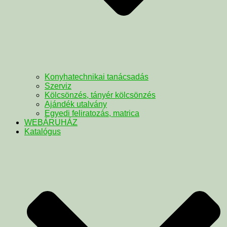
Konyhatechnikai tanácsadás
Szerviz
Kölcsönzés, tányér kölcsönzés
Ajándék utalvány
Egyedi feliratozás, matrica
WEBÁRUHÁZ
Katalógus