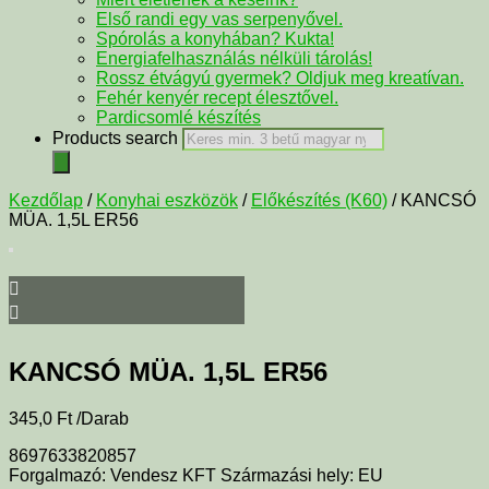
Első randi egy vas serpenyővel.
Spórolás a konyhában? Kukta!
Energiafelhasználás nélküli tárolás!
Rossz étvágyú gyermek? Oldjuk meg kreatívan.
Fehér kenyér recept élesztővel.
Pardicsomlé készítés
Products search
Kezdőlap
/
Konyhai eszközök
/
Előkészítés (K60)
/ KANCSÓ
MÜA. 1,5L ER56
KANCSÓ MÜA. 1,5L ER56
345,0
Ft
/Darab
8697633820857
Forgalmazó: Vendesz KFT Származási hely: EU