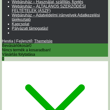
Webáruház – Használat, szállítás, fizetés
Webáruház – ÁLTALÁNOS SZERZŐDÉSI
FELTÉTELEK (ÁSZF)
Webáruház – Adatvédelmi irányelvek Adatkezelési
tájékoztató
Kapcsolat
Pályázati támogatás!
Hestia | Fejlesztő:
ThemeIsle
Bevásárlókosár
0
Nincs termék a kosaradban!
Vásárlás folytatása
0