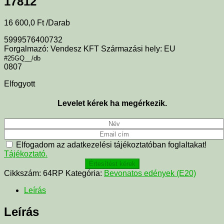
17812
16 600,0
Ft
/Darab
5999576400732
Forgalmazó: Vendesz KFT Származási hely: EU
#25GQ__/db
0807
Elfogyott
Levelet kérek ha megérkezik.
Elfogadom az adatkezelési tájékoztatóban foglaltakat!
Tájékoztató.
Értesítést kérek
Cikkszám:
64RP
Kategória:
Bevonatos edények (E20)
Leírás
Leírás