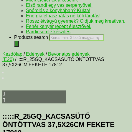
Első randi egy vas serpenyővel.
Spórolás a konyhában? Kukta!
Energiafelhasználás nélküli tárolás!
Rossz étvágyú gyermek? Oldjuk meg kreatívan.
Fehér kenyér recept élesztővel.
Pardicsomlé készítés
Products search
Kezdőlap
/
Edények
/
Bevonatos edények
(E20)
/ :::::R_25GQ_KACSASÜTŐ ÖNTÖTTVAS
37,5X26CM FEKETE 17812
:::::R_25GQ_KACSASÜTŐ
ÖNTÖTTVAS 37,5X26CM FEKETE