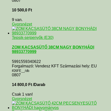
0807
10 500,0
Ft
9 van.
Gyorsnézet
Tepsik-serpenyők (E30)
ZOM KACSASÜTŐ 38CM NAGY BONYHÁDI
98933770999
5991559340622
Forgalmazó: Vendesz KFT Származási hely: EU
#26FE__/db
0807
14 800,0
Ft
/Darab
Csak 1 van!
Gyorsnézet