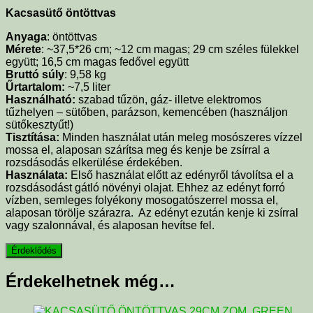
Kacsasütő öntöttvas
Anyaga
: öntöttvas
Mérete
: ~37,5*26 cm; ~12 cm magas; 29 cm széles fülekkel
együtt; 16,5 cm magas fedővel együtt
Bruttó súly
: 9,58 kg
Űrtartalom:
~7,5 liter
Használható:
szabad tűzön, gáz- illetve elektromos
tűzhelyen – sütőben, parázson, kemencében (használjon
sütőkesztyűt!)
Tisztítása:
Minden használat után meleg mosószeres vízzel
mossa el, alaposan szárítsa meg és kenje be zsírral a
rozsdásodás elkerülése érdekében.
Használata:
Első használat előtt az edényről távolítsa el a
rozsdásodást gátló növényi olajat. Ehhez az edényt forró
vízben, semleges folyékony mosogatószerrel mossa el,
alaposan törölje szárazra. Az edényt ezután kenje ki zsírral
vagy szalonnával, és alaposan hevítse fel.
Érdekelhetnek még…