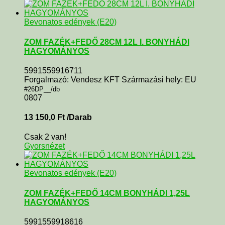
Bevonatos edények (E20)
ZOM FAZÉK+FEDŐ 28CM 12L I. BONYHÁDI
HAGYOMÁNYOS
5991559916711
Forgalmazó: Vendesz KFT Származási hely: EU
#26DP__/db
0807
13 150,0
Ft
/Darab
Csak 2 van!
Gyorsnézet
Bevonatos edények (E20)
ZOM FAZÉK+FEDŐ 14CM BONYHÁDI 1,25L
HAGYOMÁNYOS
5991559918616