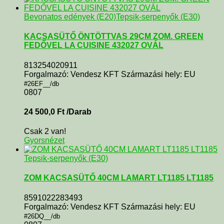
Bevonatos edények (E20)
Tepsik-serpenyők (E30)
KACSASÜTŐ ÖNTÖTTVAS 29CM ZOM. GREEN
FEDŐVEL LA CUISINE 432027 OVÁL
813254020911
Forgalmazó: Vendesz KFT Származási hely: EU
#26EF__/db
0807
24 500,0
Ft
/Darab
Csak 2 van!
Gyorsnézet
Tepsik-serpenyők (E30)
ZOM KACSASÜTŐ 40CM LAMART LT1185 LT1185
8591022283493
Forgalmazó: Vendesz KFT Származási hely: EU
#26DQ__/db