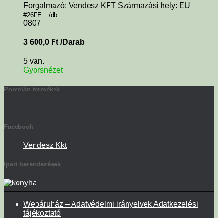
Forgalmazó: Vendesz KFT Származási hely: EU
#26FE__/db
0807
3 600,0
Ft
/Darab
5 van.
Gyorsnézet
Porcelán termékek
Facebook
Vendesz Kkt
Ipari berendezések
Webáruház – Adatvédelmi irányelvek Adatkezelési
tájékoztató