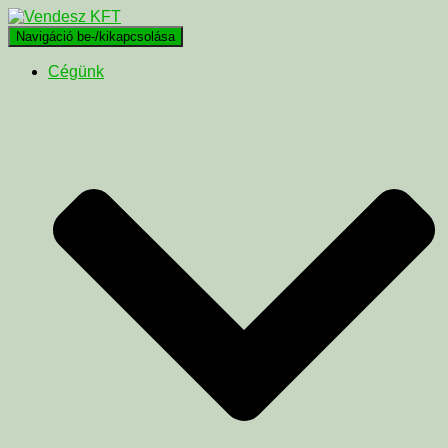
Navigáció be-/kikapcsolása
Cégünk