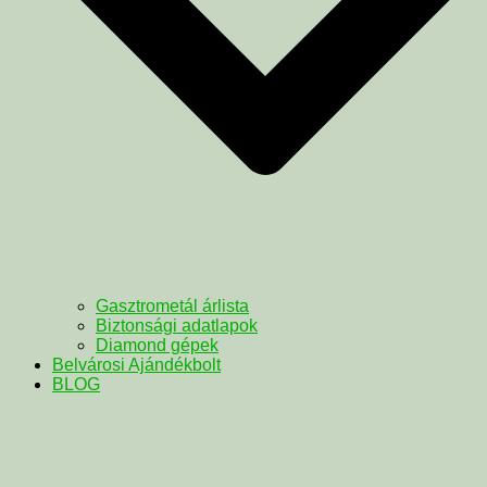
Gasztrometál árlista
Biztonsági adatlapok
Diamond gépek
Belvárosi Ajándékbolt
BLOG