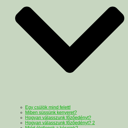
Egy csülök mind felett!
Miben süssünk kenyeret?
Hogyan válasszunk főzőedényt?
Hogyan válasszunk főzőedényt? 2
Miért életlenek a késeink?