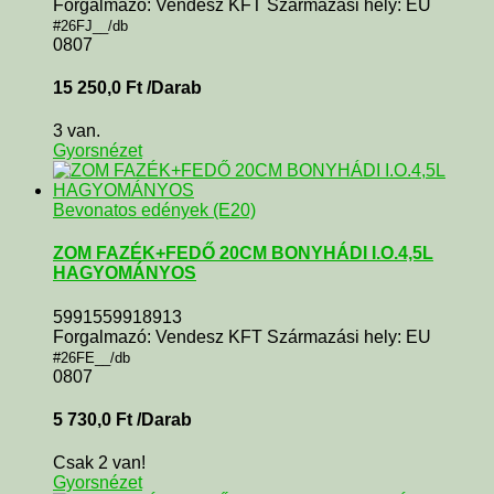
Forgalmazó: Vendesz KFT Származási hely: EU
#26FJ__/db
0807
15 250,0
Ft
/Darab
3 van.
Gyorsnézet
Bevonatos edények (E20)
ZOM FAZÉK+FEDŐ 20CM BONYHÁDI I.O.4,5L
HAGYOMÁNYOS
5991559918913
Forgalmazó: Vendesz KFT Származási hely: EU
#26FE__/db
0807
5 730,0
Ft
/Darab
Csak 2 van!
Gyorsnézet