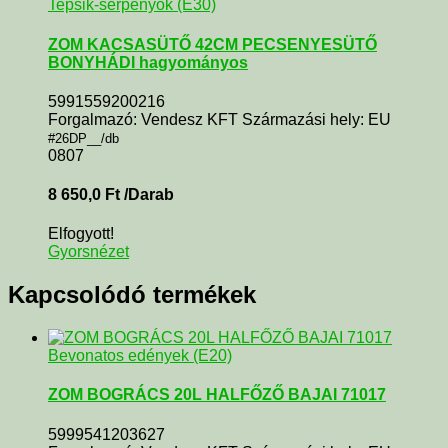
Tepsik-serpenyők (E30)
ZOM KACSASÜTŐ 42CM PECSENYESÜTŐ
BONYHÁDI hagyományos
5991559200216
Forgalmazó: Vendesz KFT Származási hely: EU
#26DP__/db
0807
8 650,0
Ft
/Darab
Elfogyott!
Gyorsnézet
Kapcsolódó termékek
Bevonatos edények (E20)
ZOM BOGRÁCS 20L HALFŐZŐ BAJAI 71017
5999541203627