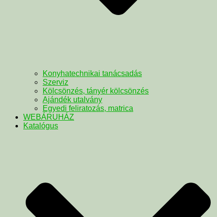
Konyhatechnikai tanácsadás
Szerviz
Kölcsönzés, tányér kölcsönzés
Ajándék utalvány
Egyedi feliratozás, matrica
WEBÁRUHÁZ
Katalógus