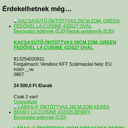
Érdekelhetnek még…
Bevonatos edények (E20)
Tepsik-serpenyők (E30)
KACSASÜTŐ ÖNTÖTTVAS 29CM ZOM. GREEN
FEDŐVEL LA CUISINE 432027 OVÁL
813254020911
Forgalmazó: Vendesz KFT Származási hely: EU
#26EF__/db
0807
24 500,0
Ft
/Darab
Csak 2 van!
Gyorsnézet
Bevonatos edények (E20)