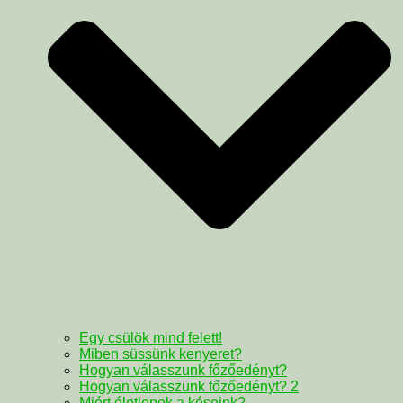
Egy csülök mind felett!
Miben süssünk kenyeret?
Hogyan válasszunk főzőedényt?
Hogyan válasszunk főzőedényt? 2
Miért életlenek a késeink?