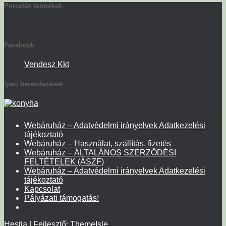
Porcelán termékek
Facebook
Vendesz Kkt
Ipari berendezések
Webáruház – Adatvédelmi irányelvek Adatkezelési
tájékoztató
Webáruház – Használat, szállítás, fizetés
Webáruház – ÁLTALÁNOS SZERZŐDÉSI
FELTÉTELEK (ÁSZF)
Webáruház – Adatvédelmi irányelvek Adatkezelési
tájékoztató
Kapcsolat
Pályázati támogatás!
Hestia | Fejlesztő:
ThemeIsle