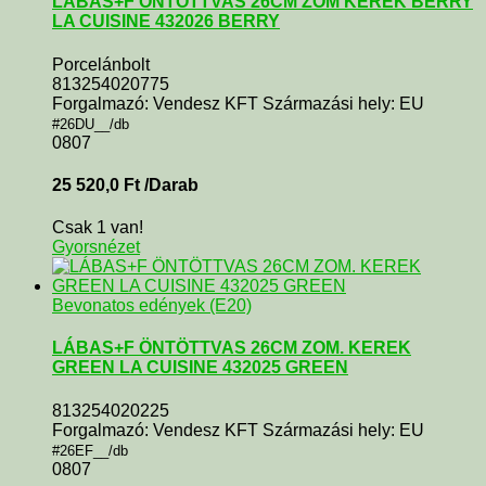
LÁBAS+F ÖNTÖTTVAS 26CM ZOM KEREK BERRY
LA CUISINE 432026 BERRY
Porcelánbolt
813254020775
Forgalmazó: Vendesz KFT Származási hely: EU
#26DU__/db
0807
25 520,0
Ft
/Darab
Csak 1 van!
Gyorsnézet
Bevonatos edények (E20)
LÁBAS+F ÖNTÖTTVAS 26CM ZOM. KEREK
GREEN LA CUISINE 432025 GREEN
813254020225
Forgalmazó: Vendesz KFT Származási hely: EU
#26EF__/db
0807