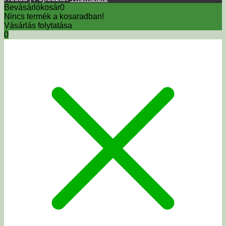
Bevásárlókosár
0
Nincs termék a kosaradban!
Vásárlás folytatása
0