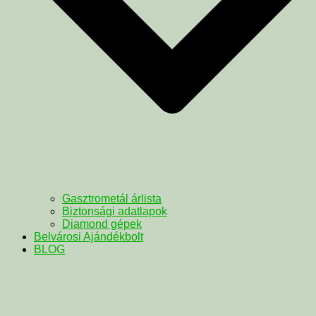
Gasztrometál árlista
Biztonsági adatlapok
Diamond gépek
Belvárosi Ajándékbolt
BLOG