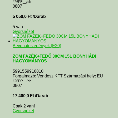
#26FE__/db
0807
5 050,0
Ft
/Darab
5 van.
Gyorsnézet
Bevonatos edények (E20)
ZOM FAZÉK+FEDŐ 30CM 15L BONYHÁDI
HAGYOMÁNYOS
5991559916810
Forgalmazó: Vendesz KFT Származási hely: EU
#26DP__/db
0807
17 400,0
Ft
/Darab
Csak 2 van!
Gyorsnézet