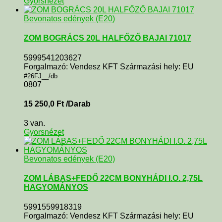
Gyorsnézet
Bevonatos edények (E20)
ZOM BOGRÁCS 20L HALFŐZŐ BAJAI 71017
5999541203627
Forgalmazó: Vendesz KFT Származási hely: EU
#26FJ__/db
0807
15 250,0
Ft
/Darab
3 van.
Gyorsnézet
Bevonatos edények (E20)
ZOM LÁBAS+FEDŐ 22CM BONYHÁDI I.O. 2,75L
HAGYOMÁNYOS
5991559918319
Forgalmazó: Vendesz KFT Származási hely: EU