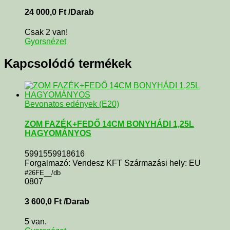
24 000,0
Ft
/Darab
Csak 2 van!
Gyorsnézet
Kapcsolódó termékek
Bevonatos edények (E20)
ZOM FAZÉK+FEDŐ 14CM BONYHÁDI 1,25L
HAGYOMÁNYOS
5991559918616
Forgalmazó: Vendesz KFT Származási hely: EU
#26FE__/db
0807
3 600,0
Ft
/Darab
5 van.