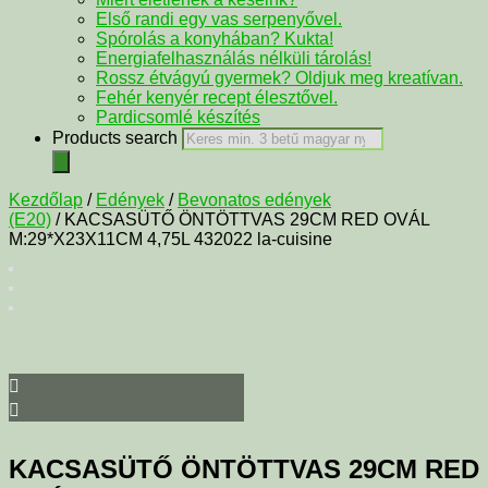
Első randi egy vas serpenyővel.
Spórolás a konyhában? Kukta!
Energiafelhasználás nélküli tárolás!
Rossz étvágyú gyermek? Oldjuk meg kreatívan.
Fehér kenyér recept élesztővel.
Pardicsomlé készítés
Products search
Kezdőlap
/
Edények
/
Bevonatos edények
(E20)
/ KACSASÜTŐ ÖNTÖTTVAS 29CM RED OVÁL
M:29*X23X11CM 4,75L 432022 la-cuisine
KACSASÜTŐ ÖNTÖTTVAS 29CM RED