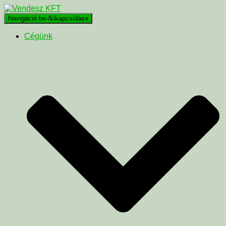
Navigáció be-/kikapcsolása
Cégünk