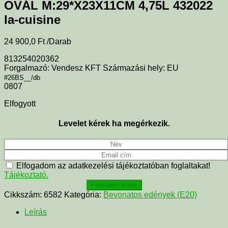
OVÁL M:29*X23X11CM 4,75L 432022
la-cuisine
24 900,0
Ft
/Darab
813254020362
Forgalmazó: Vendesz KFT Származási hely: EU
#26BS__/db
0807
Elfogyott
Levelet kérek ha megérkezik.
Elfogadom az adatkezelési tájékoztatóban foglaltakat!
Tájékoztató.
Értesítést kérek
Cikkszám:
6582
Kategória:
Bevonatos edények (E20)
Leírás