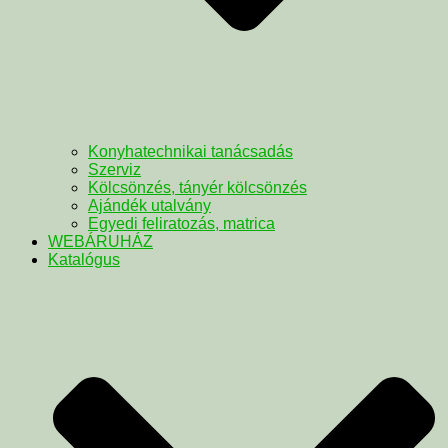
Konyhatechnikai tanácsadás
Szerviz
Kölcsönzés, tányér kölcsönzés
Ajándék utalvány
Egyedi feliratozás, matrica
WEBÁRUHÁZ
Katalógus