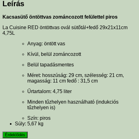
Leírás
Kacsasütő öntöttvas zománcozott felülettel piros
La Cuisine RED öntöttvas ovál sütőtál+fedő 29x21x11cm
4,75L
Anyag: öntött vas
Kívül, belül zománcozott
Belül tapadásmentes
Méret: hosszúság: 29 cm, szélesség: 21 cm,
magasság: 11 cm fedő : 31,5 cm
Űrtartalom: 4,75 liter
Minden tűzhelyen használható (indukciós
tűzhelyen is)
Szín: piros
Súly: 5,67 kg