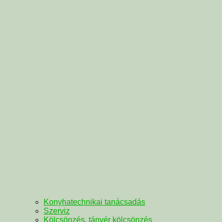
Konyhatechnikai tanácsadás
Szerviz
Kölcsönzés, tányér kölcsönzés