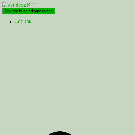
Navigáció be-/kikapcsolása
Cégünk