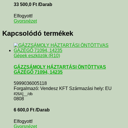
33 500,0
Ft
/Darab
Elfogyott!
Gyorsnézet
Kapcsolódó termékek
Gépek eszközök (R10)
GÁZZSÁMOLY HÁZTARTÁSI ÖNTÖTTVAS
GÁZÉGŐ 71094, 14235
5999036005118
Forgalmazó: Vendesz KFT Származási hely: EU
#26A]__/db
0808
6 600,0
Ft
/Darab
Elfogyott!
Gyorsnézet