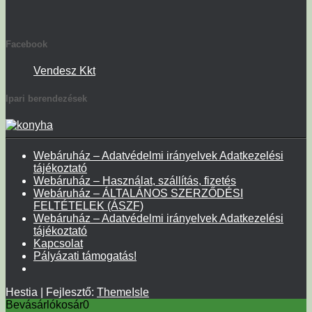
Facebook
Vendesz Kkt
Ipari berendezések
Webáruház – Adatvédelmi irányelvek Adatkezelési
tájékoztató
Webáruház – Használat, szállítás, fizetés
Webáruház – ÁLTALÁNOS SZERZŐDÉSI
FELTÉTELEK (ÁSZF)
Webáruház – Adatvédelmi irányelvek Adatkezelési
tájékoztató
Kapcsolat
Pályázati támogatás!
Hestia | Fejlesztő:
ThemeIsle
Bevásárlókosár
0