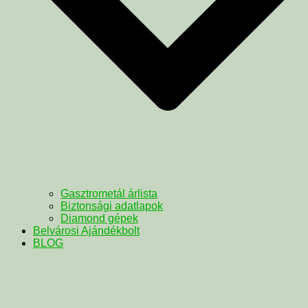
Gasztrometál árlista
Biztonsági adatlapok
Diamond gépek
Belvárosi Ajándékbolt
BLOG