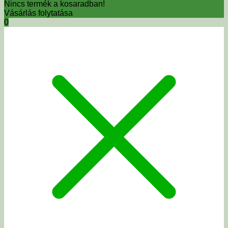
Nincs termék a kosaradban!
Vásárlás folytatása
0