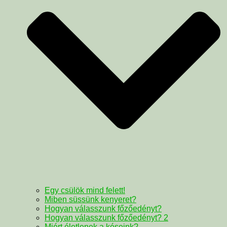
Egy csülök mind felett!
Miben süssünk kenyeret?
Hogyan válasszunk főzőedényt?
Hogyan válasszunk főzőedényt? 2
Miért életlenek a késeink?