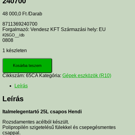
240700
48 000,0
Ft
/Darab
8711369240700
Forgalmazó: Vendesz KFT Származási hely: EU
#26GO__/db
0808
1 készleten
Kosárba teszem
Cikkszám:
65CA
Kategória:
Gépek eszközök (R10)
Leírás
Leírás
Italmelegentartó 25L csapos Hendi
Rozsdamentes acélból készült.
Polipropilén szigetelésű fülekkel és csepegésmentes
csappal.