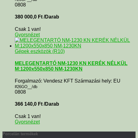
0808
380 000,0
Ft
/Darab
Csak 1 van!
Gyorsnézet
Gépek eszközök (R10)
MELEGENTARTÓ NM-1230 KN KERÉK NÉLKÜL
M:1200x550x850 NM-1230KN
Forgalmazó: Vendesz KFT Származási hely: EU
#26GO__/db
0808
366 140,0
Ft
/Darab
Csak 1 van!
Gyorsnézet
Porcelán termékek