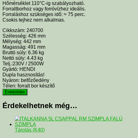
Hőmérséklet 110°C-ig szabályozható.
Forraltborhoz vagy forróvízhez ideális.
Forraláshoz szükséges idő: ≈ 75 perc.
Csokis tejhez nem alkalmas.
Cikkszám:
240700
Szélesség:
426 mm
Mélység:
442 mm
Magasság:
491 mm
Bruttó súly:
6.36 kg
Nettó súly:
4.43 kg
Telj.:230V / 2500W
Gyártó:
HENDI
Dupla hasznosítás!
Nyáron: befőzőedény
Télen: forralt bor készítő
Érdekelhetnek még…
Tárolás (K40)