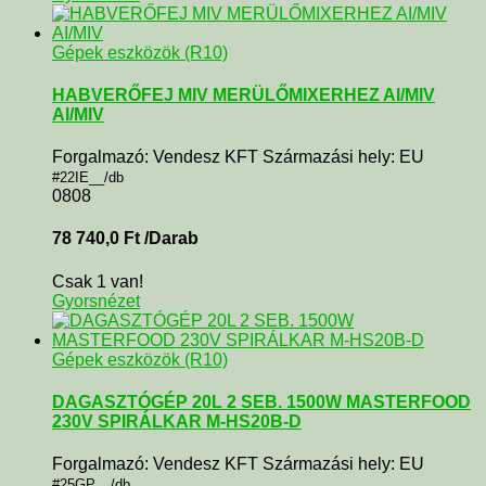
Gépek eszközök (R10)
HABVERŐFEJ MIV MERÜLŐMIXERHEZ AI/MIV
AI/MIV
Forgalmazó: Vendesz KFT Származási hely: EU
#22IE__/db
0808
78 740,0
Ft
/Darab
Csak 1 van!
Gyorsnézet
Gépek eszközök (R10)
DAGASZTÓGÉP 20L 2 SEB. 1500W MASTERFOOD
230V SPIRÁLKAR M-HS20B-D
Forgalmazó: Vendesz KFT Származási hely: EU
#25GP__/db