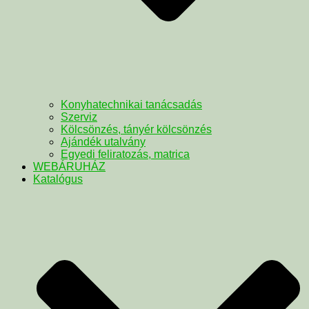
Konyhatechnikai tanácsadás
Szerviz
Kölcsönzés, tányér kölcsönzés
Ajándék utalvány
Egyedi feliratozás, matrica
WEBÁRUHÁZ
Katalógus