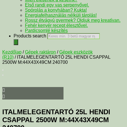
Első randi egy vas serpenyővel.
Spórolás a konyhában? Kukta!
Energiafelhasználás nélküli tárolás!
Rossz étvágyú gyermek? Oldjuk meg kreatívan.
Fehér kenyér recept élesztővel.
Pardicsomlé készítés
Products search
Kezdőlap
/
Gépek raktáron
/
Gépek eszközök
(R10)
/ ITALMELEGENTARTÓ 25L HENDI CSAPPAL
2500W M:44X43X49CM 240700
ITALMELEGENTARTÓ 25L HENDI
CSAPPAL 2500W M:44X43X49CM