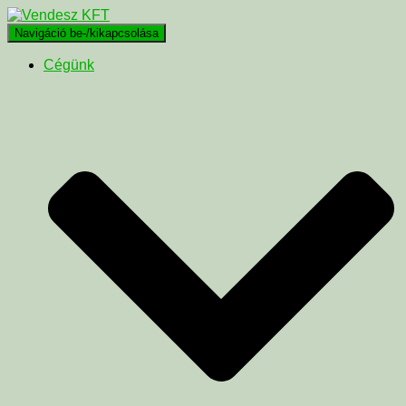
Navigáció be-/kikapcsolása
Cégünk