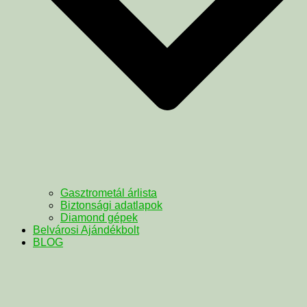
Gasztrometál árlista
Biztonsági adatlapok
Diamond gépek
Belvárosi Ajándékbolt
BLOG