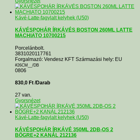
Gyorsnézet
Kávé-Latte-fagylalt kelyhek (U50)
KÁVÉSPOHÁR ÍRKÁVÉS BOSTON 260ML LATTE
MACHIATO 10700215
Porcelánbolt.
3831020117761
Forgalmazó: Vendesz KFT Származási hely: EU
#26CM__/DB
0806
830,0
Ft
/Darab
27 van.
Gyorsnézet
Kávé-Latte-fagylalt kelyhek (U50)
KÁVÉSPOHÁR ÍRKÁVÉ 350ML 2DB-OS 2
BÖGRE+2 KANÁL 212136