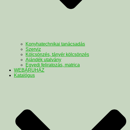
Konyhatechnikai tanácsadás
Szerviz
Kölcsönzés, tányér kölcsönzés
Ajándék utalvány
Egyedi feliratozás, matrica
WEBÁRUHÁZ
Katalógus