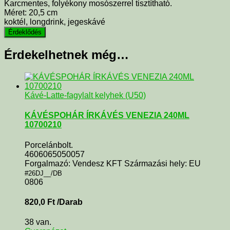
Karcmentes, folyékony mosószerrel tisztítható.
Méret: 20,5 cm
koktél, longdrink, jegeskávé
Érdekelhetnek még…
Kávé-Latte-fagylalt kelyhek (U50)
KÁVÉSPOHÁR ÍRKÁVÉS VENEZIA 240ML
10700210
Porcelánbolt.
4606065050057
Forgalmazó: Vendesz KFT Származási hely: EU
#26DJ__/DB
0806
820,0
Ft
/Darab
38 van.