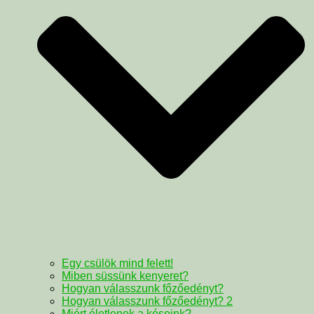
Egy csülök mind felett!
Miben süssünk kenyeret?
Hogyan válasszunk főzőedényt?
Hogyan válasszunk főzőedényt? 2
Miért életlenek a késeink?