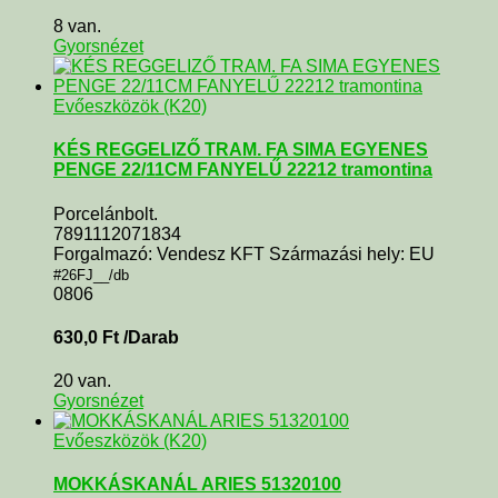
8 van.
Gyorsnézet
Evőeszközök (K20)
KÉS REGGELIZŐ TRAM. FA SIMA EGYENES
PENGE 22/11CM FANYELŰ 22212 tramontina
Porcelánbolt.
7891112071834
Forgalmazó: Vendesz KFT Származási hely: EU
#26FJ__/db
0806
630,0
Ft
/Darab
20 van.
Gyorsnézet
Evőeszközök (K20)
MOKKÁSKANÁL ARIES 51320100