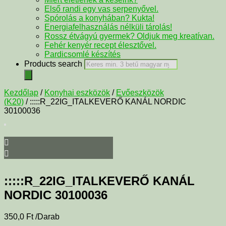
Első randi egy vas serpenyővel.
Spórolás a konyhában? Kukta!
Energiafelhasználás nélküli tárolás!
Rossz étvágyú gyermek? Oldjuk meg kreatívan.
Fehér kenyér recept élesztővel.
Pardicsomlé készítés
Products search
Kezdőlap
/
Konyhai eszközök
/
Evőeszközök
(K20)
/ :::::R_22IG_ITALKEVERŐ KANÁL NORDIC
30100036
:::::R_22IG_ITALKEVERŐ KANÁL
NORDIC 30100036
350,0
Ft
/Darab