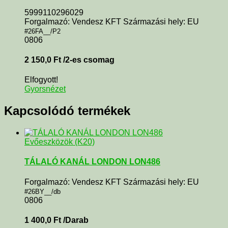
5999110296029
Forgalmazó: Vendesz KFT Származási hely: EU
#26FA__/P2
0806
2 150,0
Ft
/2-es csomag
Elfogyott!
Gyorsnézet
Kapcsolódó termékek
Evőeszközök (K20)
TÁLALÓ KANÁL LONDON LON486
Forgalmazó: Vendesz KFT Származási hely: EU
#26BY__/db
0806
1 400,0
Ft
/Darab