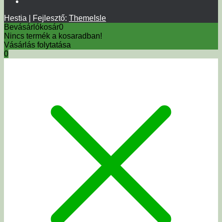
Hestia | Fejlesztő:
ThemeIsle
Bevásárlókosár
0
Nincs termék a kosaradban!
Vásárlás folytatása
0