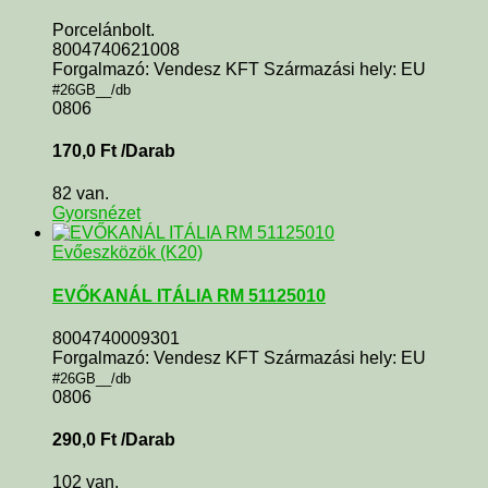
Porcelánbolt.
8004740621008
Forgalmazó: Vendesz KFT Származási hely: EU
#26GB__/db
0806
170,0
Ft
/Darab
82 van.
Gyorsnézet
Evőeszközök (K20)
EVŐKANÁL ITÁLIA RM 51125010
8004740009301
Forgalmazó: Vendesz KFT Származási hely: EU
#26GB__/db
0806
290,0
Ft
/Darab
102 van.