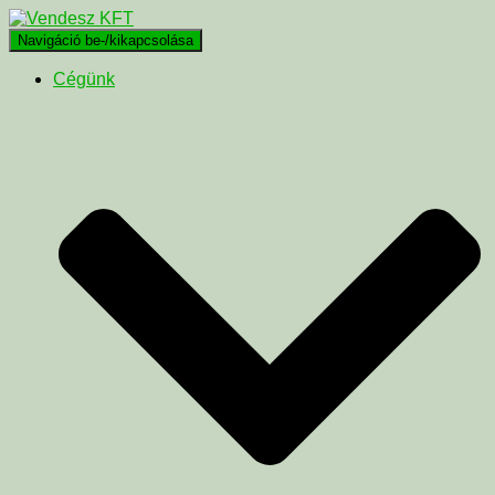
Navigáció be-/kikapcsolása
Cégünk