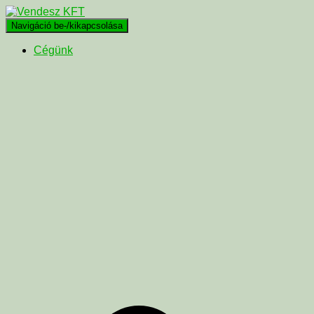
Navigáció be-/kikapcsolása
Cégünk