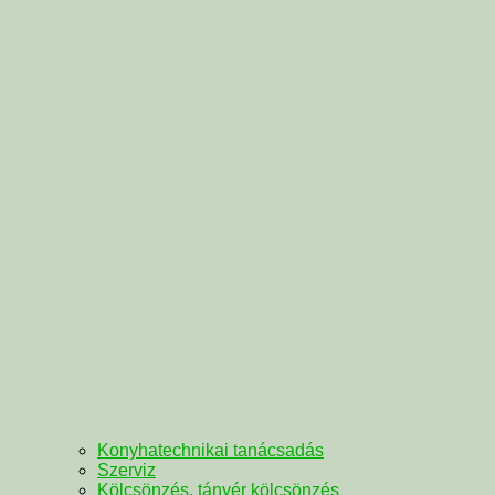
Konyhatechnikai tanácsadás
Szerviz
Kölcsönzés, tányér kölcsönzés