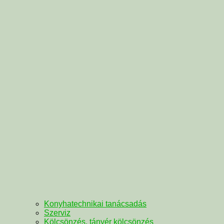
Konyhatechnikai tanácsadás
Szerviz
Kölcsönzés, tányér kölcsönzés