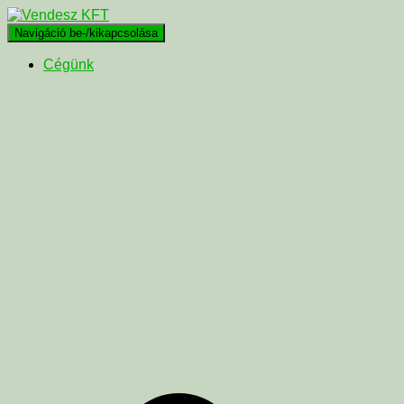
Navigáció be-/kikapcsolása
Cégünk