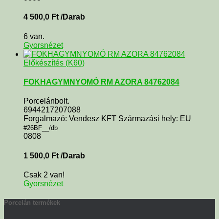
4 500,0
Ft
/Darab
6 van.
Gyorsnézet
Előkészítés (K60)
FOKHAGYMNYOMÓ RM AZORA 84762084
Porcelánbolt.
6944217207088
Forgalmazó: Vendesz KFT Származási hely: EU
#26BF__/db
0808
1 500,0
Ft
/Darab
Csak 2 van!
Gyorsnézet
Porcelán termékek