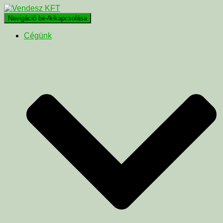
Navigáció be-/kikapcsolása
Cégünk