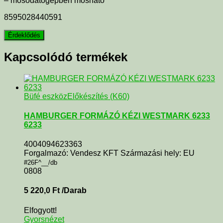
– mosodatógépben mosható
8595028440591
Kapcsolódó termékek
Büfé eszköz
Előkészítés (K60)
HAMBURGER FORMÁZÓ KÉZI WESTMARK 6233
6233
4004094623363
Forgalmazó: Vendesz KFT Származási hely: EU
#26F^__/db
0808
5 220,0
Ft
/Darab
Elfogyott!
Gyorsnézet