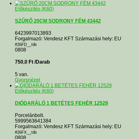
Előkészítés (K60)
SZŰRŐ 20CM SODRONY FÉM 43442
6423997013893
Forgalmazó: Vendesz KFT Származási hely: EU
#26FD__/db
0808
750,0
Ft
/Darab
5 van.
Gyorsnézet
Előkészítés (K60)
DIÓDARÁLÓ 1 BETÉTES FEHÉR 12529
Porcelánbolt.
5999563641384
Forgalmazó: Vendesz KFT Származási hely: EU
#26FX__/db
0808