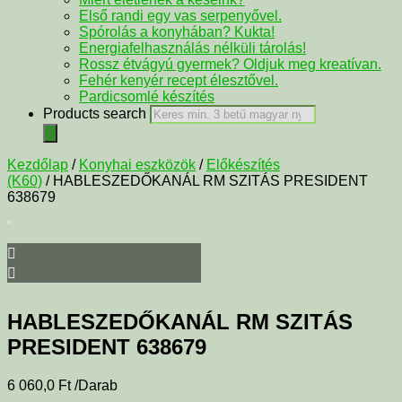
Első randi egy vas serpenyővel.
Spórolás a konyhában? Kukta!
Energiafelhasználás nélküli tárolás!
Rossz étvágyú gyermek? Oldjuk meg kreatívan.
Fehér kenyér recept élesztővel.
Pardicsomlé készítés
Products search
Kezdőlap
/
Konyhai eszközök
/
Előkészítés
(K60)
/ HABLESZEDŐKANÁL RM SZITÁS PRESIDENT
638679
HABLESZEDŐKANÁL RM SZITÁS
PRESIDENT 638679
6 060,0
Ft
/Darab