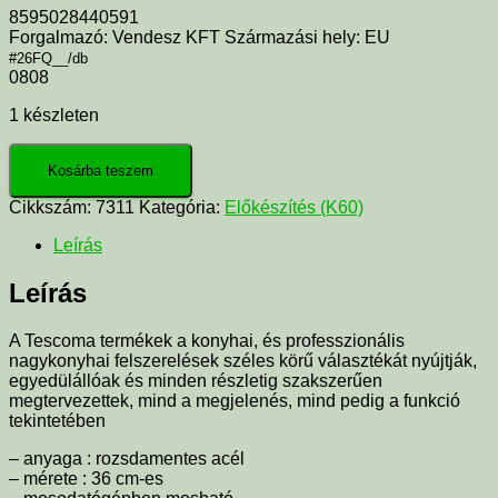
8595028440591
Forgalmazó: Vendesz KFT Származási hely: EU
#26FQ__/db
0808
1 készleten
Kosárba teszem
Cikkszám:
7311
Kategória:
Előkészítés (K60)
Leírás
Leírás
A Tescoma termékek a konyhai, és professzionális
nagykonyhai felszerelések széles körű választékát nyújtják,
egyedülállóak és minden részletig szakszerűen
megtervezettek, mind a megjelenés, mind pedig a funkció
tekintetében
– anyaga : rozsdamentes acél
– mérete : 36 cm-es