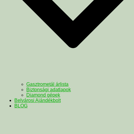
Gasztrometál árlista
Biztonsági adatlapok
Diamond gépek
Belvárosi Ajándékbolt
BLOG