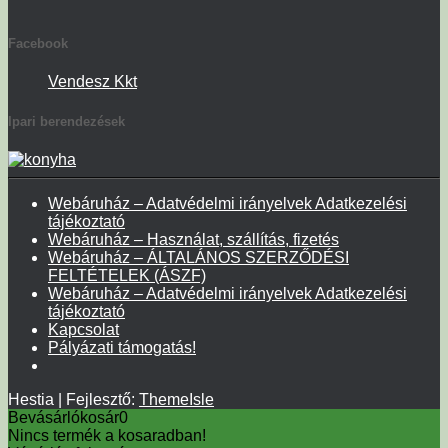
Facebook
Vendesz Kkt
Ipari berendezések
Webáruház – Adatvédelmi irányelvek Adatkezelési
tájékoztató
Webáruház – Használat, szállítás, fizetés
Webáruház – ÁLTALÁNOS SZERZŐDÉSI
FELTÉTELEK (ÁSZF)
Webáruház – Adatvédelmi irányelvek Adatkezelési
tájékoztató
Kapcsolat
Pályázati támogatás!
Hestia | Fejlesztő:
ThemeIsle
Bevásárlókosár
0
Nincs termék a kosaradban!