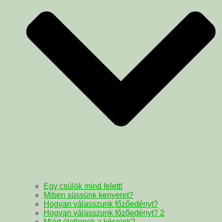
Egy csülök mind felett!
Miben süssünk kenyeret?
Hogyan válasszunk főzőedényt?
Hogyan válasszunk főzőedényt? 2
Miért életlenek a késeink?