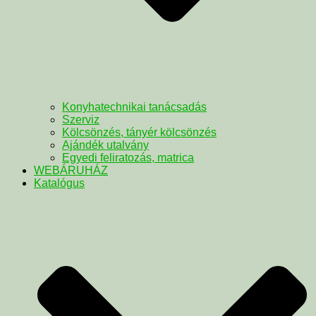
Konyhatechnikai tanácsadás
Szerviz
Kölcsönzés, tányér kölcsönzés
Ajándék utalvány
Egyedi feliratozás, matrica
WEBÁRUHÁZ
Katalógus