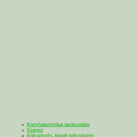
Konyhatechnikai tanácsadás
Szerviz
Kölcsönzés, tányér kölcsönzés