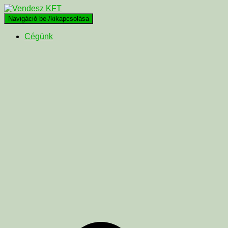
Navigáció be-/kikapcsolása
Cégünk