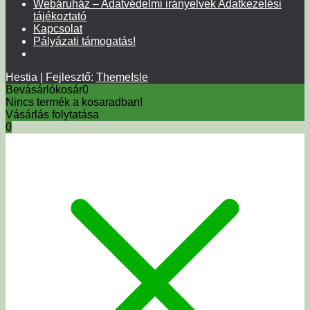
Webáruház – Adatvédelmi irányelvek Adatkezelési
tájékoztató
Kapcsolat
Pályázati támogatás!
Hestia | Fejlesztő:
ThemeIsle
Bevásárlókosár
0
Nincs termék a kosaradban!
Vásárlás folytatása
0