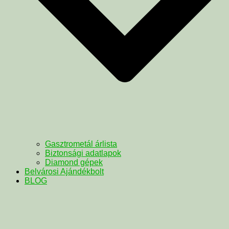
Gasztrometál árlista
Biztonsági adatlapok
Diamond gépek
Belvárosi Ajándékbolt
BLOG