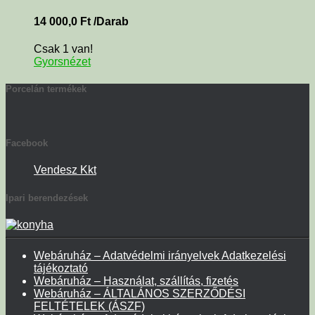
14 000,0
Ft
/Darab
Csak 1 van!
Gyorsnézet
Porcelán termékek
Facebook
Vendesz Kkt
Ipari berendezések
Webáruház – Adatvédelmi irányelvek Adatkezelési
tájékoztató
Webáruház – Használat, szállítás, fizetés
Webáruház – ÁLTALÁNOS SZERZŐDÉSI
FELTÉTELEK (ÁSZF)