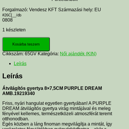
Forgalmazó: Vendesz KFT Származási hely: EU
#26C[__/db
0808
1 készleten
Kosárba teszem
Cikkszám:
65GV
Kategória:
Női ajándék (KIN)
Leírás
Leírás
Átvilágítós gyertya 8×7,5CM PURPLE DREAM
AMB.19219340
Friss, nyári hangulat egyetlen gyertyában! A PURPLE
DREAM átvilágítós gyertya virág mintájával és meleg
fényével kellemes, természetközeli atmoszférát teremt
otthonodban.
Égés közben a láng finoman megvilágítja a mintát, így