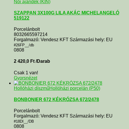
Női ajándék (KIN)
SZAPPAN 3X100G LILA AKÁC MICHELANGELÓ
519122
Porcelánbolt
8032665597214
Forgalmazó: Vendesz KFT Származási hely: EU
#26FP__/db
0808
2 420,0
Ft
/Darab
Csak 1 van!
Gyorsnézet
Hollóházi díszmű
Hollóházi porcelán (P50)
BONBONIER 672 KÉKRÓZSA 672/2478
Porcelánbolt
Forgalmazó: Vendesz KFT Származási hely: EU
#18DI__/DB
0808