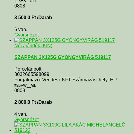
#23ES__/db
0808
3 500,0
Ft
/Darab
6 van.
Gyorsnézet
Női ajándék (KIN)
SZAPPAN 3X125G GYÖNGYVIRÁG 519117
Porcelánbolt
8032665598099
Forgalmazó: Vendesz KFT Származási hely: EU
#26FW__/db
0808
2 800,0
Ft
/Darab
4 van.
Gyorsnézet