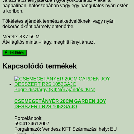
varázslatos fényjátékban gyönyörködhetsz – akár a
nappaliban, hálószobában vagy egy hangulatos nyári estén
a kertben.
Tökéletes ajándék természetkedvelőknek, vagy nyári
dekorációként bármely enteriőrbe.
Mérete: 8X7,5CM
Átvilágítós minta – lágy, meghitt fényt áraszt
Kapcsolódó termékek
Bögre dísztárgy (KII)
Női ajándék (KIN)
CSEMEGETÁNYÉR 20CM GARDEN JOY
DESSZERT R2S.1052GAJO
Porcelánbolt
5904134612007
Forgalmazó: Vendesz KFT Származási hely: EU