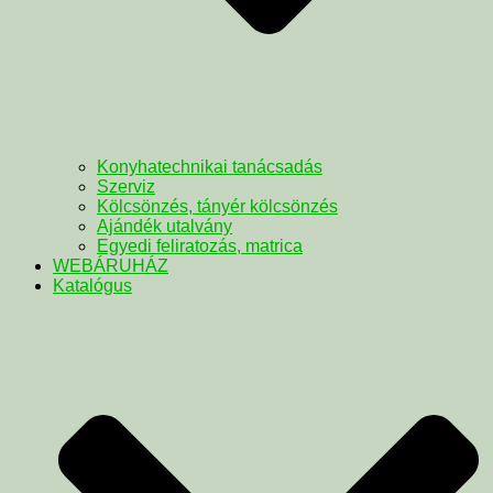
Konyhatechnikai tanácsadás
Szerviz
Kölcsönzés, tányér kölcsönzés
Ajándék utalvány
Egyedi feliratozás, matrica
WEBÁRUHÁZ
Katalógus