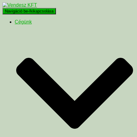
Navigáció be-/kikapcsolása
Cégünk