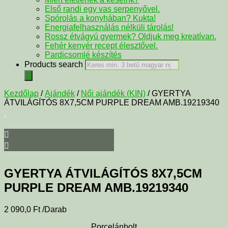
Első randi egy vas serpenyővel.
Spórolás a konyhában? Kukta!
Energiafelhasználás nélküli tárolás!
Rossz étvágyú gyermek? Oldjuk meg kreatívan.
Fehér kenyér recept élesztővel.
Pardicsomlé készítés
Products search
Kezdőlap
/
Ajándék
/
Női ajándék (KIN)
/ GYERTYA
ÁTVILÁGÍTÓS 8X7,5CM PURPLE DREAM AMB.19219340
GYERTYA ÁTVILÁGÍTÓS 8X7,5CM
PURPLE DREAM AMB.19219340
2 090,0
Ft
/Darab
Porcelánbolt