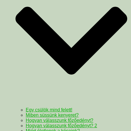
Egy csülök mind felett!
Miben süssünk kenyeret?
Hogyan válasszunk főzőedényt?
Hogyan válasszunk főzőedényt? 2
Miért életlenek a késeink?